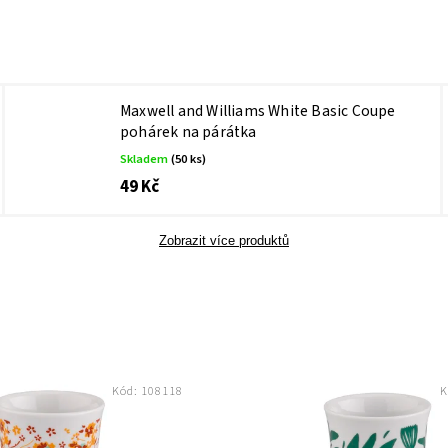
Maxwell and Williams White Basic Coupe
pohárek na párátka
Skladem
(50 ks)
49 Kč
Zobrazit více produktů
Kód:
108118
K