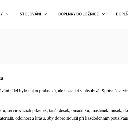
KY
STOLOVÁNÍ
DOPLŇKY DO LOŽNICE
DOPLŇ
lu
vání jídel bylo nejen praktické, ale i esteticky působivé. Správné serv
žérů, servírovacích prkének, táců, desek, omáčníků, máslenek, mísek, dó
eriálů, odolnost a krásu, aby dobře sloužil při každodenním používání i