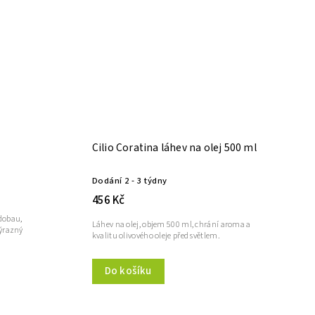
Cilio Coratina láhev na olej 500 ml
Dodání 2 - 3 týdny
456 Kč
dobau,
Láhev na olej, objem 500 ml, chrání aroma a
výrazný
kvalitu olivového oleje před světlem.
Do košíku