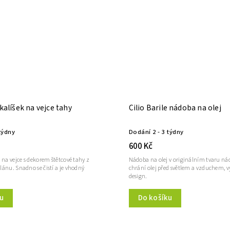
 kalíšek na vejce tahy
Cilio Barile nádoba na olej
týdny
Dodání 2 - 3 týdny
600 Kč
 na vejce s dekorem štětcové tahy z
Nádoba na olej v originálním tvaru ná
ánu. Snadno se čistí a je vhodný
chrání olej před světlem a vzduchem, 
design.
u
Do košíku