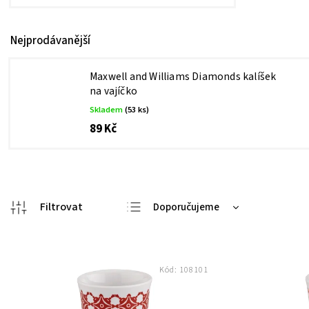
Nejprodávanější
Maxwell and Williams Diamonds kalíšek
na vajíčko
Skladem
(53 ks)
89 Kč
Doporučujeme
Nejlevnější
Nejdražší
Kód:
108101
Nejprodávanější
Abecedně