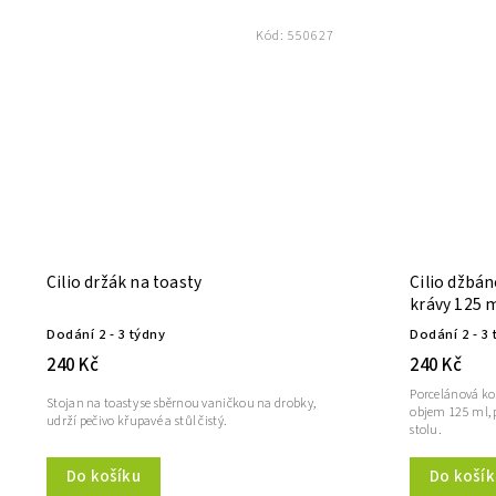
Kód:
550627
Cilio držák na toasty
Cilio džbán
krávy 125 
Dodání 2 - 3 týdny
Dodání 2 - 3 
240 Kč
240 Kč
Porcelánová ko
Stojan na toasty se sběrnou vaničkou na drobky,
objem 125 ml, 
udrží pečivo křupavé a stůl čistý.
stolu.
Do košík
Do košíku