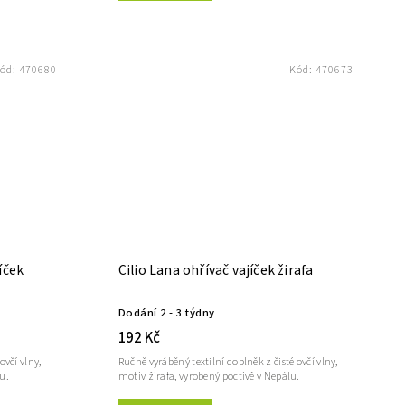
ód:
470680
Kód:
470673
íček
Cilio Lana ohřívač vajíček žirafa
Dodání 2 - 3 týdny
192 Kč
ovčí vlny,
Ručně vyráběný textilní doplněk z čisté ovčí vlny,
u.
motiv žirafa, vyrobený poctivě v Nepálu.