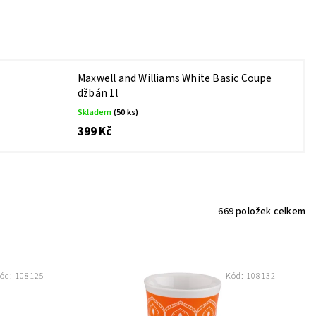
Maxwell and Williams White Basic Coupe
džbán 1l
Skladem
(50 ks)
399 Kč
669
položek celkem
ód:
108125
Kód:
108132