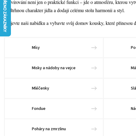
Servírování není jen o praktické funkci – jde o atmosféru, kterou vyt
podtrhnou charakter jídla a dodají celému stolu harmonii a styl.
Objevte naši nabídku a vybavte svůj domov kousky, které přinesou do
Mísy
Po
Misky a nádoby na vejce
Má
Mléčenky
Sl
Fondue
Ná
Poháry na zmrzlinu