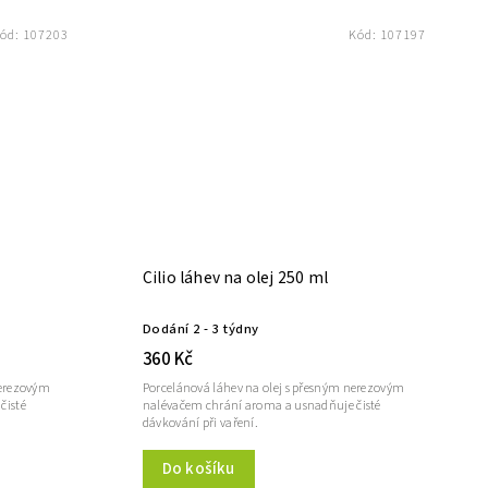
ód:
107203
Kód:
107197
Cilio láhev na olej 250 ml
Dodání 2 - 3 týdny
360 Kč
nerezovým
Porcelánová láhev na olej s přesným nerezovým
čisté
nalévačem chrání aroma a usnadňuje čisté
dávkování při vaření.
Do košíku