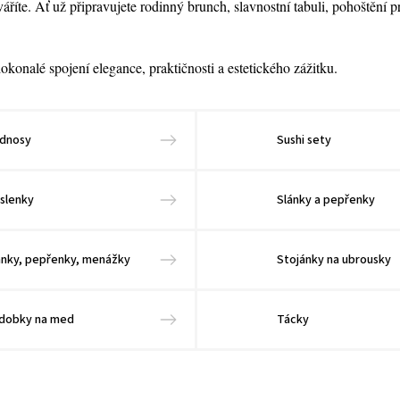
váříte. Ať už připravujete rodinný brunch, slavnostní tabuli, pohoštění
konalé spojení elegance, praktičnosti a estetického zážitku.
dnosy
Sushi sety
slenky
Slánky a pepřenky
ánky, pepřenky, menážky
Stojánky na ubrousky
dobky na med
Tácky