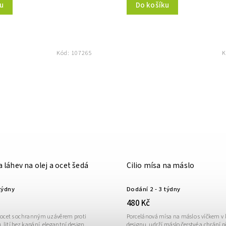
u
Do košíku
Kód:
107265
K
ia láhev na olej a ocet šedá
Cilio mísa na máslo
týdny
Dodání 2 - 3 týdny
480 Kč
a ocet s ochranným uzávěrem proti
Porcelánová mísa na máslo s víčkem v
lití bez kapání, elegantní design.
designu, udrží máslo čerstvé a chrání p