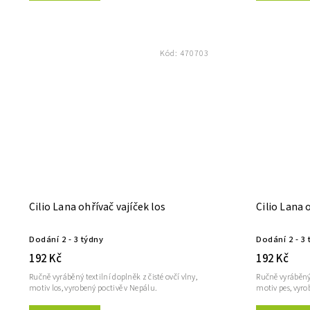
Kód:
470703
Cilio Lana ohřívač vajíček los
Cilio Lana 
Dodání 2 - 3 týdny
Dodání 2 - 3 
192 Kč
192 Kč
Ručně vyráběný textilní doplněk z čisté ovčí vlny,
Ručně vyráběný 
motiv los, vyrobený poctivě v Nepálu.
motiv pes, vyro