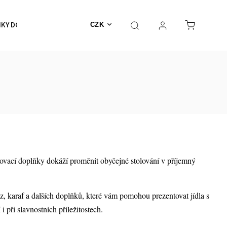
KY DO KOUPELNY
SKLENICE, HRNKY, ŠÁLKY
DOPLŇK
CZK
írovací doplňky dokáží proměnit obyčejné stolování v příjemný
z, karaf a dalších doplňků, které vám pomohou prezentovat jídla s
 při slavnostních příležitostech.