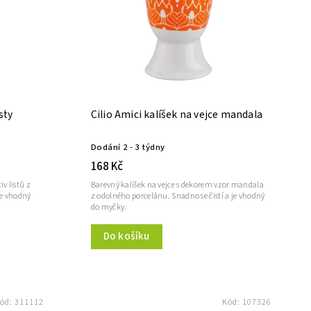
sty
Cilio Amici kalíšek na vejce mandala
Dodání 2 - 3 týdny
168 Kč
v listů z
Barevný kalíšek na vejce s dekorem vzor mandala
je vhodný
z odolného porcelánu. Snadno se čistí a je vhodný
do myčky.
Do košíku
ód:
311112
Kód:
107326