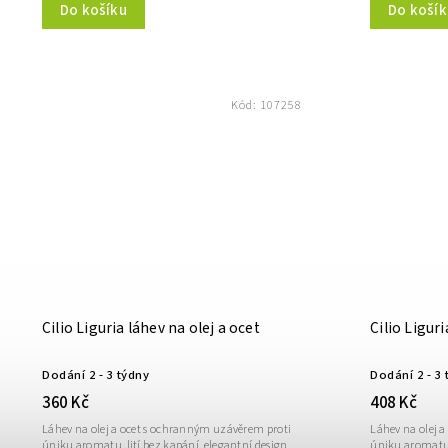
Do košíku
Do košík
Kód:
107258
Cilio Liguria láhev na olej a ocet
Cilio Ligur
Dodání 2 - 3 týdny
Dodání 2 - 3 
360 Kč
408 Kč
Láhev na olej a ocet s ochranným uzávěrem proti
Láhev na olej 
úniku aromatu, lití bez kapání, elegantní design.
úniku aromatu, 