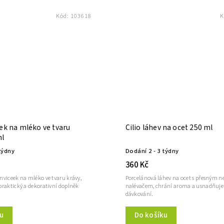
Kód:
103618
K
ek na mléko ve tvaru
Cilio láhev na ocet 250 ml
ml
týdny
Dodání 2 - 3 týdny
360 Kč
nviceek na mléko ve tvaru krávy,
Porcelánová láhev na ocet s přesným 
praktický a dekorativní doplněk
nalévačem, chrání aroma a usnadňuje 
dávkování.
u
Do košíku