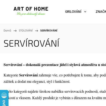
GRILOVÁNÍ
ZNAČ
Domů
/
STOLOVÁNÍ
/
SERVÍROVÁNÍ
SERVÍROVÁNÍ
Servírování – dokonalá prezentace jídel i stylová atmosféra u sto
Servírování
Kategorie
zahrnuje vše, co potřebujete k tomu, aby podá
zážitek a dodat mu eleganci, styl i funkčnost.
V této kategorii najdete širokou nabídku servírovacích podnosů, eta
lehkostí a vkusem. Každý produkt je vybírán s důrazem na kvalitu mat