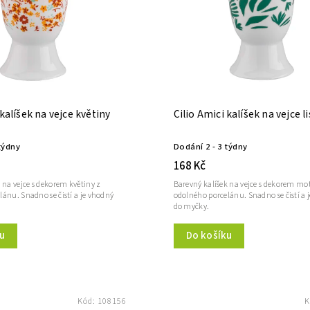
 kalíšek na vejce květiny
Cilio Amici kalíšek na vejce li
týdny
Dodání 2 - 3 týdny
168 Kč
 na vejce s dekorem květiny z
Barevný kalíšek na vejce s dekorem moti
ánu. Snadno se čistí a je vhodný
odolného porcelánu. Snadno se čistí a 
do myčky.
u
Do košíku
Kód:
108156
K