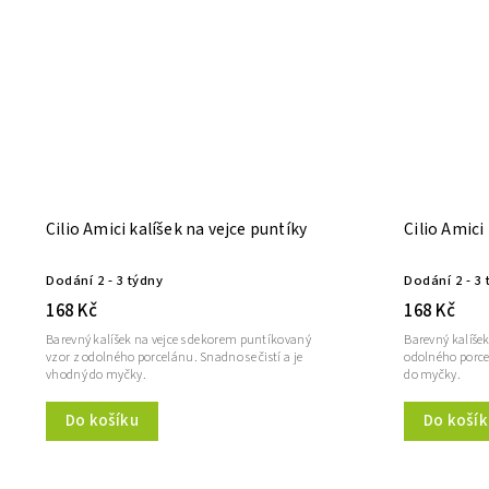
Cilio Amici kalíšek na vejce puntíky
Cilio Amici
Dodání 2 - 3 týdny
Dodání 2 - 3 
168 Kč
168 Kč
Barevný kalíšek na vejce s dekorem puntíkovaný
Barevný kalíšek
vzor z odolného porcelánu. Snadno se čistí a je
odolného porcel
vhodný do myčky.
do myčky.
Do košíku
Do košík