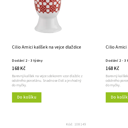
Cilio Amici kalíšek na vejce dlaždice
Cilio Amici
Dodání 2 - 3 týdny
Dodání 2 - 3 
168 Kč
168 Kč
Barevný kalíšek na vejce s dekorem vzor dlaždic z
Barevný kalíšek
odolného porcelánu. Snadno se čistí a je vhodný
odolného porcel
do myčky.
do myčky.
Do košíku
Do košík
Kód:
108149