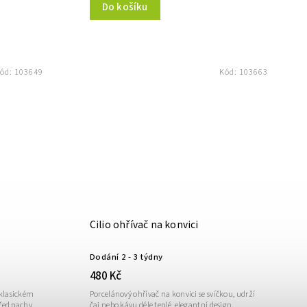
Do košíku
ód:
103649
Kód:
103663
Cilio ohřívač na konvici
Dodání 2 - 3 týdny
480 Kč
 klasickém
Porcelánový ohřívač na konvici se svíčkou, udrží
řed pachy.
čaj nebo kávu déle teplé, elegantní design.