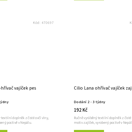
Kód:
470697
K
ohřívač vajíček pes
Cilio Lana ohřívač vajíček zaj
týdny
Dodání 2 - 3 týdny
192 Kč
textilní doplněk z čisté ovčí vlny,
Ručně vyráběný textilní doplněk z čisté 
bený poctivě v Nepálu.
motiv zajíček, vyrobený poctivě v Nepál