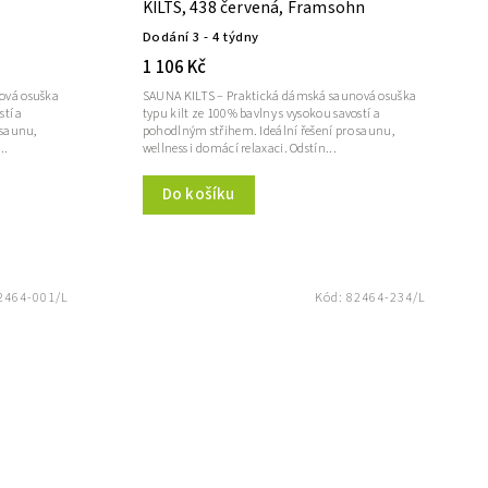
KILTS, 438 červená, Framsohn
Dodání 3 - 4 týdny
1 106 Kč
ová osuška
SAUNA KILTS – Praktická dámská saunová osuška
stí a
typu kilt ze 100% bavlny s vysokou savostí a
 saunu,
pohodlným střihem. Ideální řešení pro saunu,
..
wellness i domácí relaxaci. Odstín...
Do košíku
2464-001/L
Kód:
82464-234/L