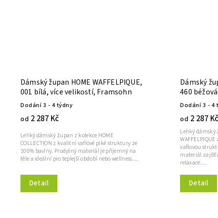
Dámský župan HOME WAFFELPIQUE,
Dámský žu
001 bílá, více velikostí, Framsohn
460 béžová,
Dodání 3 - 4 týdny
Dodání 3 - 4 
2 287 Kč
2 287 K
od
od
Lehký dámský 
Lehký dámský župan z kolekce HOME
WAFFELPIQUE z
COLLECTION z kvalitní vaflové piké struktury ze
vaflovou struk
100% bavlny. Prodyšný materiál je příjemný na
materiál zajiš
těle a ideální pro teplejší období nebo wellness....
relaxace....
Detail
Detail