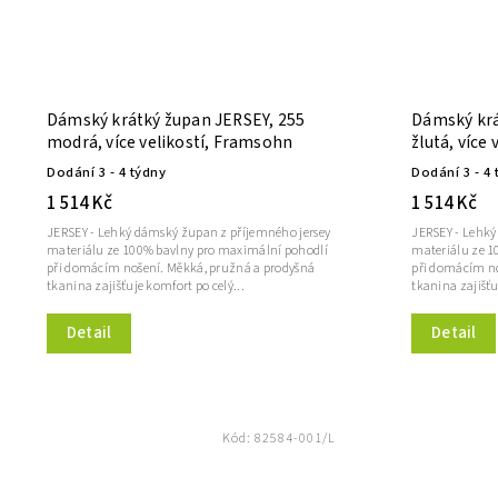
Dámský krátký župan JERSEY, 255
Dámský krá
modrá, více velikostí, Framsohn
žlutá, více
Dodání 3 - 4 týdny
Dodání 3 - 4 
1 514 Kč
1 514 Kč
JERSEY - Lehký dámský župan z příjemného jersey
JERSEY - Lehký
materiálu ze 100% bavlny pro maximální pohodlí
materiálu ze 1
při domácím nošení. Měkká, pružná a prodyšná
při domácím no
tkanina zajišťuje komfort po celý...
tkanina zajišťu
Detail
Detail
Kód:
82584-001/L