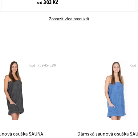
303 Kč
od
Zobrazit více produktů
Kód:
70945-180
Kód
unová osuška SAUNA
Dámská saunová osuška SA