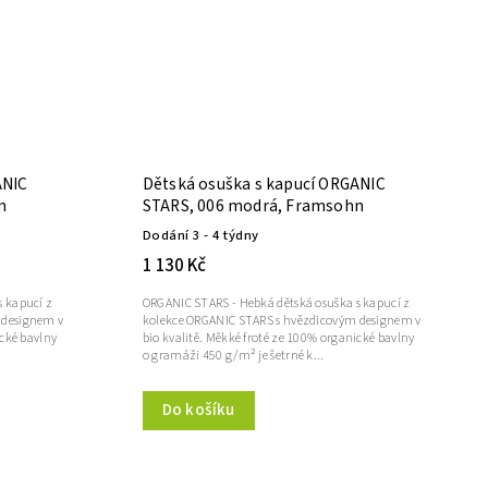
ANIC
Dětská osuška s kapucí ORGANIC
n
STARS, 006 modrá, Framsohn
Dodání 3 - 4 týdny
1 130 Kč
s kapucí z
ORGANIC STARS - Hebká dětská osuška s kapucí z
 designem v
kolekce ORGANIC STARS s hvězdicovým designem v
ické bavlny
bio kvalitě. Měkké froté ze 100% organické bavlny
o gramáži 450 g/m² je šetrné k...
Do košíku