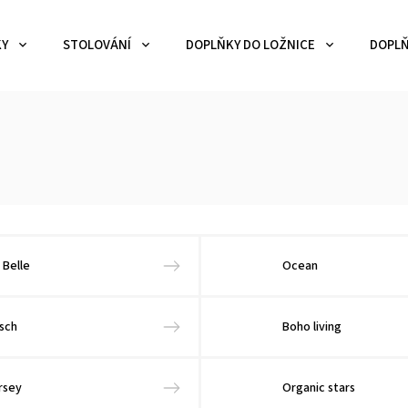
KY
STOLOVÁNÍ
DOPLŇKY DO LOŽNICE
DOPLŇ
 Belle
Ocean
rsch
Boho living
rsey
Organic stars