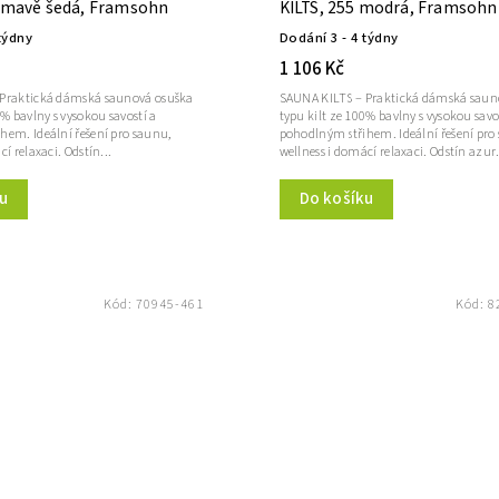
 tmavě šedá, Framsohn
KILTS, 255 modrá, Framsohn
týdny
Dodání 3 - 4 týdny
1 106 Kč
 Praktická dámská saunová osuška
SAUNA KILTS – Praktická dámská saun
0% bavlny s vysokou savostí a
typu kilt ze 100% bavlny s vysokou savo
hem. Ideální řešení pro saunu,
pohodlným střihem. Ideální řešení pro
í relaxaci. Odstín...
wellness i domácí relaxaci. Odstín azur.
u
Do košíku
Kód:
70945-461
Kód:
8