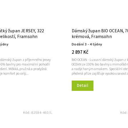
tký župan JERSEY, 322
Dámský župan BIO OCEAN, 7
 velikostí, Framsohn
krémová, Framsohn
týdny
Dodání 3 - 4 týdny
2 897 Kč
 dámský župan z příjemného jersey
BIO OCEAN - Luxusní dámský župan z k
00% bavlny pro maximální pohodlí
OCEAN ze 100% bio bavlny s mimořád
šení. Měkká, pružná a prodyšná
a nadýchaným omakem. Speciální ote
je komfort po celý...
předená příze zajišťuje vysokou savost a
Detail
Kód:
82584-460/L
Kód