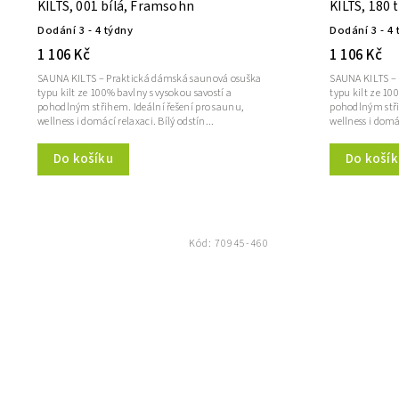
KILTS, 001 bílá, Framsohn
KILTS, 180
Dodání 3 - 4 týdny
Dodání 3 - 4 
1 106 Kč
1 106 Kč
SAUNA KILTS – Praktická dámská saunová osuška
SAUNA KILTS –
typu kilt ze 100% bavlny s vysokou savostí a
typu kilt ze 10
pohodlným střihem. Ideální řešení pro saunu,
pohodlným stři
wellness i domácí relaxaci. Bílý odstín...
wellness i domác
Do košíku
Do košík
Kód:
70945-460