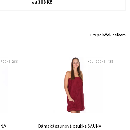
303 Kč
od
179
položek celkem
:
70945-255
Kód:
70945-438
UNA
Dámská saunová osuška SAUNA