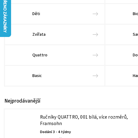
Děti
Bi
Zvířata
Sa
Quattro
Do
Basic
H
Nejprodávanější
Ručníky QUATTRO, 001 bílá, více rozměrů,
Framsohn
Dodání 3 - 4 týdny