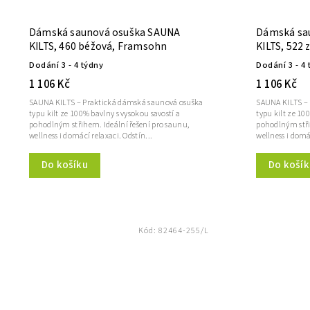
Dámská saunová osuška SAUNA
Dámská sa
KILTS, 460 béžová, Framsohn
KILTS, 522
Dodání 3 - 4 týdny
Dodání 3 - 4 
1 106 Kč
1 106 Kč
SAUNA KILTS – Praktická dámská saunová osuška
SAUNA KILTS –
typu kilt ze 100% bavlny s vysokou savostí a
typu kilt ze 10
pohodlným střihem. Ideální řešení pro saunu,
pohodlným stři
wellness i domácí relaxaci. Odstín...
wellness i domá
Do košíku
Do košík
Kód:
82464-255/L