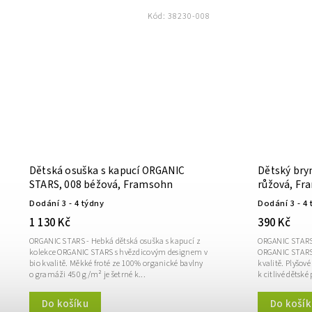
Kód:
38230-008
Dětská osuška s kapucí ORGANIC
Dětský bry
STARS, 008 béžová, Framsohn
růžová, F
Dodání 3 - 4 týdny
Dodání 3 - 4 
1 130 Kč
390 Kč
ORGANIC STARS - Hebká dětská osuška s kapucí z
ORGANIC STARS 
kolekce ORGANIC STARS s hvězdicovým designem v
ORGANIC STARS
bio kvalitě. Měkké froté ze 100% organické bavlny
kvalitě. Plyšov
o gramáži 450 g/m² je šetrné k...
k citlivé dětské
Do košíku
Do košík