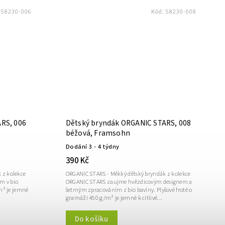
:
58230-006
Kód:
58230-008
RS, 006
Dětský bryndák ORGANIC STARS, 008
béžová, Framsohn
Dodání 3 - 4 týdny
390 Kč
 z kolekce
ORGANIC STARS - Měkký dětský bryndák z kolekce
m v bio
ORGANIC STARS zaujme hvězdicovým designem a
/m² je jemné
šetrným zpracováním z bio bavlny. Plyšové froté o
gramáži 450 g/m² je jemné k citlivé...
Do košíku