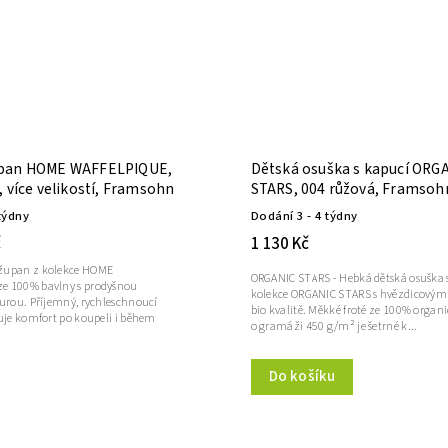
pan HOME WAFFELPIQUE,
Dětská osuška s kapucí ORG
 více velikostí, Framsohn
STARS, 004 růžová, Framsoh
týdny
Dodání 3 - 4 týdny
č
1 130 Kč
župan z kolekce HOME
ORGANIC STARS - Hebká dětská osuška 
e 100% bavlny s prodyšnou
kolekce ORGANIC STARS s hvězdicovým
turou. Příjemný, rychleschnoucí
bio kvalitě. Měkké froté ze 100% organ
ťuje komfort po koupeli i během
o gramáži 450 g/m² je šetrné k...
Do košíku