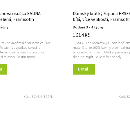
unová osuška SAUNA
Dámský krátký župan JERSEY
 zelená, Framsohn
bílá, více velikostí, Framsoh
týdny
Dodání 3 - 4 týdny
1 514 Kč
 Praktická dámská saunová osuška
JERSEY - Lehký dámský župan z příjem
0% bavlny s vysokou savostí a
materiálu ze 100% bavlny pro maximá
hem. Ideální řešení pro saunu,
při domácím nošení. Měkká, pružná a 
cí relaxaci. Odstín moos...
tkanina zajišťuje komfort po celý...
u
Detail
Kód:
82464-322/L
Kód:
8