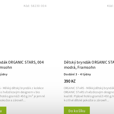
Kód:
58230-004
Kód
ndák ORGANIC STARS, 004
Dětský bryndák ORGANIC STA
ramsohn
modrá, Framsohn
týdny
Dodání 3 - 4 týdny
390 Kč
- Měkký dětský bryndák z kolekce
ORGANIC STARS - Měkký dětský bryndák
 s hvězdicovým designem v bio
ORGANIC STARS s hvězdicovým designe
é froté o gramáži 450 g/m² je jemné
kvalitě. Plyšové froté o gramáži 450 g
 pokožce a zároveň...
k citlivé dětské pokožce a zároveň...
u
Do košíku