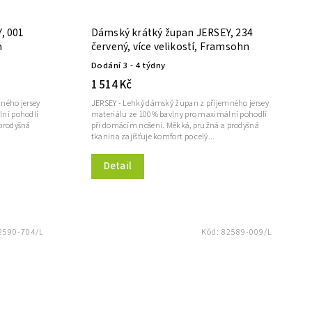
, 001
Dámský krátký župan JERSEY, 234
n
červený, více velikostí, Framsohn
Dodání 3 - 4 týdny
1 514 Kč
ného jersey
JERSEY - Lehký dámský župan z příjemného jersey
lní pohodlí
materiálu ze 100% bavlny pro maximální pohodlí
prodyšná
při domácím nošení. Měkká, pružná a prodyšná
tkanina zajišťuje komfort po celý...
Detail
2590-704/L
Kód:
82589-009/L