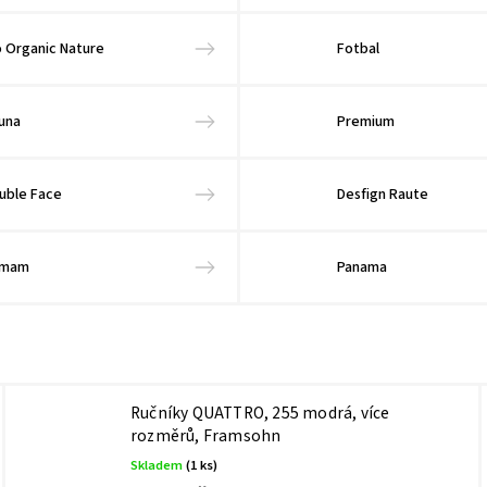
o Organic Nature
Fotbal
una
Premium
uble Face
Desfign Raute
amam
Panama
Ručníky QUATTRO, 255 modrá, více
rozměrů, Framsohn
Skladem
(1 ks)