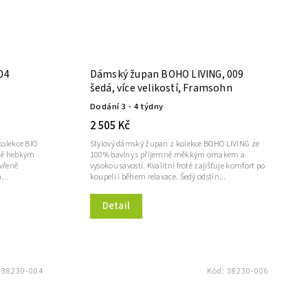
04
Dámský župan BOHO LIVING, 009
šedá, více velikostí, Framsohn
Dodání 3 - 4 týdny
2 505 Kč
olekce BIO
Stylový dámský župan z kolekce BOHO LIVING ze
ně hebkým
100% bavlny s příjemně měkkým omakem a
vřeně
vysokou savostí. Kvalitní froté zajišťuje komfort po
...
koupeli i během relaxace. Šedý odstín...
Detail
:
38230-004
Kód:
38230-006