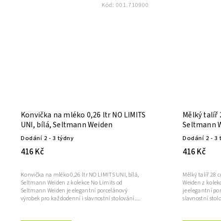
Kód:
001.710900
Konvička na mléko 0,26 ltr NO LIMITS
Mělký talíř
UNI, bílá, Seltmann Weiden
Seltmann 
Dodání 2 - 3 týdny
Dodání 2 - 3 
416 Kč
416 Kč
Konvička na mléko 0,26 ltr NO LIMITS UNI, bílá,
Mělký talíř 28
Seltmann Weiden z kolekce No Limits od
Weiden z kolek
Seltmann Weiden je elegantní porcelánový
je elegantní po
výrobek pro každodenní i slavnostní stolování....
slavnostní stolo