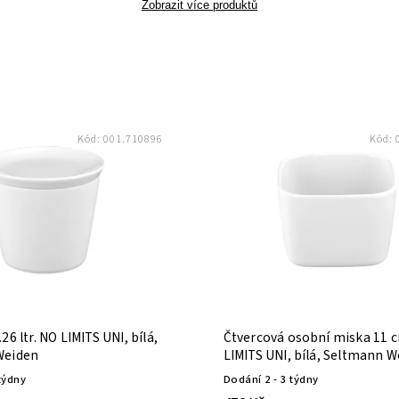
Zobrazit více produktů
Kód:
001.710896
Kód:
26 ltr. NO LIMITS UNI, bílá,
Čtvercová osobní miska 11 
Weiden
LIMITS UNI, bílá, Seltmann 
týdny
Dodání 2 - 3 týdny