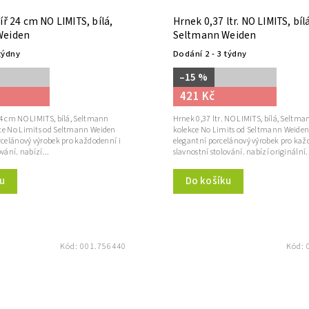
íř 24 cm NO LIMITS, bílá,
Hrnek 0,37 ltr. NO LIMITS, bíl
Weiden
Seltmann Weiden
týdny
Dodání 2 - 3 týdny
–15 %
421 Kč
24 cm NO LIMITS, bílá, Seltmann
Hrnek 0,37 ltr. NO LIMITS, bílá, Seltm
ce No Limits od Seltmann Weiden
kolekce No Limits od Seltmann Weiden
rcelánový výrobek pro každodenní i
elegantní porcelánový výrobek pro kaž
vání. nabízí...
slavnostní stolování. nabízí originální.
u
Do košíku
Kód:
001.756440
Kód: