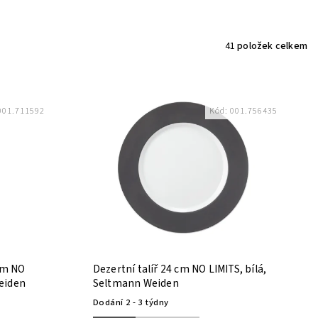
41
položek celkem
001.711592
Kód:
001.756435
cm NO
Dezertní talíř 24 cm NO LIMITS, bílá,
Weiden
Seltmann Weiden
Dodání 2 - 3 týdny