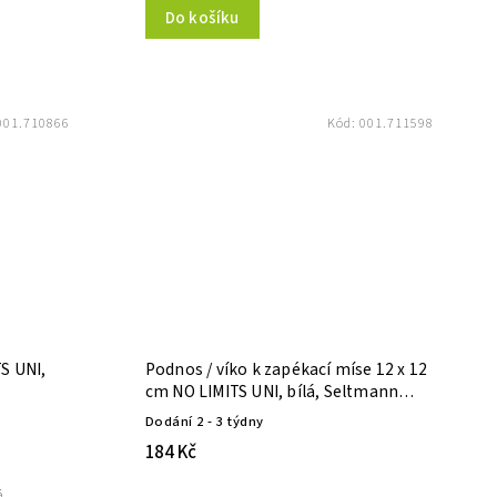
Do košíku
001.710866
Kód:
001.711598
TS UNI,
Podnos / víko k zapékací míse 12 x 12
cm NO LIMITS UNI, bílá, Seltmann
Weiden
Dodání 2 - 3 týdny
184 Kč
á,