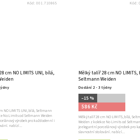
Kód:
001.710865
Kód:
 28 cm NO LIMITS UNI, bílá,
Mělký talíř 28 cm NO LIMITS, b
Weiden
Seltmann Weiden
týdny
Dodání 2 - 3 týdny
–15 %
586 Kč
 cm NO LIMITS UNI, bílá, Seltmann
ce No Limits od Seltmann Weiden
Mělký talíř 28 cm NO LIMITS, bílá, Sel
rcelánový výrobek pro každodenní i
Weiden z kolekce No Limits od Seltma
vání. nabízí...
je elegantní porcelánový výrobek pro k
slavnostní stolování. nabízí...