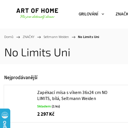
GRILOVÁNÍ
ZNAČ
Domů
/
ZNAČKY
/
Seltmann Weiden
/
No Limits Uni
No Limits Uni
Nejprodávanější
Zapékací mísa s víkem 36x24 cm NO
LIMITS, bílá, Seltmann Weiden
Skladem
(1 ks)
2 297 Kč