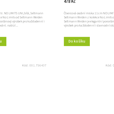
478 Kč
tr. NO LIMITS UNI, bílá, Seltmann
Čtvercová osobní miska 11 cm NO LIMIT
ce No Limits od Seltmann Weiden
Seltmann Weiden z kolekce No Limits 
rcelánový výrobek pro každodenní i
Seltmann Weiden je elegantní porcelá
vání. nabízí...
výrobek pro každodenní i slavnostní sto
u
Do košíku
Kód:
001.756437
Kód: