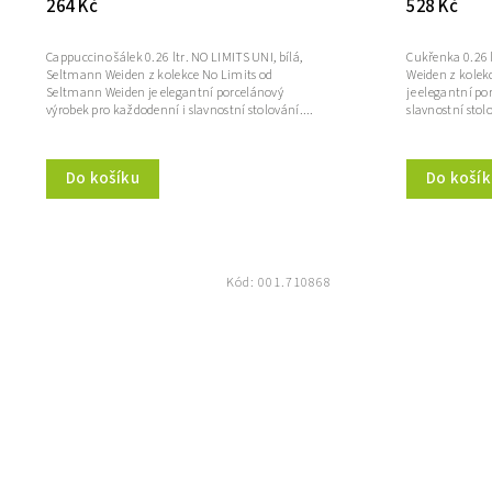
264 Kč
528 Kč
Cappuccino šálek 0.26 ltr. NO LIMITS UNI, bílá,
Cukřenka 0.26 l
Seltmann Weiden z kolekce No Limits od
Weiden z kolek
Seltmann Weiden je elegantní porcelánový
je elegantní po
výrobek pro každodenní i slavnostní stolování....
slavnostní stolo
Do košíku
Do košík
Kód:
001.710868