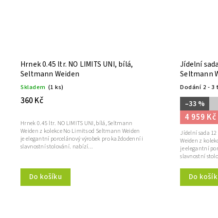
Hrnek 0.45 ltr. NO LIMITS UNI, bílá,
Jídelní sad
Seltmann Weiden
Seltmann 
Skladem
(1 ks)
Dodání 2 - 3 
360 Kč
–33 %
4 959 Kč
Hrnek 0.45 ltr. NO LIMITS UNI, bílá, Seltmann
Weiden z kolekce No Limits od Seltmann Weiden
Jídelní sada 12
je elegantní porcelánový výrobek pro každodenní i
Weiden z kolek
slavnostní stolování. nabízí...
je elegantní po
slavnostní stolo
Do košík
Do košíku