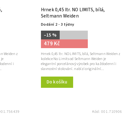
á,
Hrnek 0,45 ltr. NO LIMITS, bílá,
Seltmann Weiden
Dodání 2 - 3 týdny
–15 %
479 Kč
ann Weiden z
Hrnek 0,45 ltr. NO LIMITS, bílá, Seltmann Weiden z
 je
kolekce No Limits od Seltmann Weiden je
dodenní i
elegantní porcelánový výrobek pro každodenní i
..
slavnostní stolování. nabízí originální...
Do košíku
001.756439
Kód:
001.710906