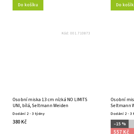
Do košíku
Do košík
Kód:
001.710873
Osobní miska 13 cm nízká NO LIMITS
Osobní misk
UNI, bílá, Seltmann Weiden
Seltmann 
Dodání 2 - 3 týdny
Dodání 2 - 3 
380 Kč
–15 %
557 Kč