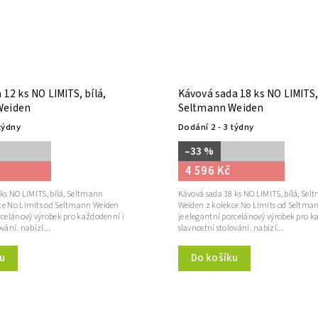
a 12 ks NO LIMITS, bílá,
Kávová sada 18 ks NO LIMITS, 
Weiden
Seltmann Weiden
týdny
Dodání 2 - 3 týdny
–33 %
4 596 Kč
 ks NO LIMITS, bílá, Seltmann
Kávová sada 18 ks NO LIMITS, bílá, Se
ce No Limits od Seltmann Weiden
Weiden z kolekce No Limits od Seltma
rcelánový výrobek pro každodenní i
je elegantní porcelánový výrobek pro k
vání. nabízí...
slavnostní stolování. nabízí...
u
Do košíku