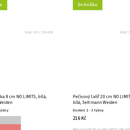
Do košíku
u
Kód:
001.756438
Kód:
a 8 cm NO LIMITS, bílá,
Pečivový talíř 20 cm NO LIMI
Weiden
bílá, Seltmann Weiden
týdny
Dodání 2 - 3 týdny
216 Kč
Pečivový talíř 20 cm NO LIMITS UNI, bíl