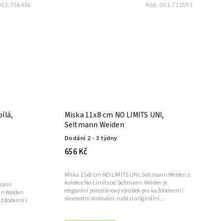
001.756436
Kód:
001.711591
ílá,
Miska 11x8 cm NO LIMITS UNI,
Seltmann Weiden
Dodání 2 - 3 týdny
656 Kč
Miska 11x8 cm NO LIMITS UNI, Seltmann Weiden z
kolekce No Limits od Seltmann Weiden je
tmann
elegantní porcelánový výrobek pro každodenní i
nn Weiden
slavnostní stolování. nabízí originální...
aždodenní i