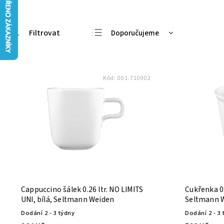
Doporučujeme
Nejlevnější
Nejdražší
Kód:
001.710902
Nejprodávanější
Abecedně
Cappuccino šálek 0.26 ltr. NO LIMITS
Cukřenka 0.
UNI, bílá, Seltmann Weiden
Seltmann 
Dodání 2 - 3 týdny
Dodání 2 - 3 