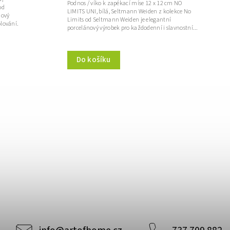
Podnos / víko k zapékací míse 12 x 12 cm NO
od
LIMITS UNI, bílá, Seltmann Weiden z kolekce No
nový
Limits od Seltmann Weiden je elegantní
olování.
porcelánový výrobek pro každodenní i slavnostní...
Do košíku