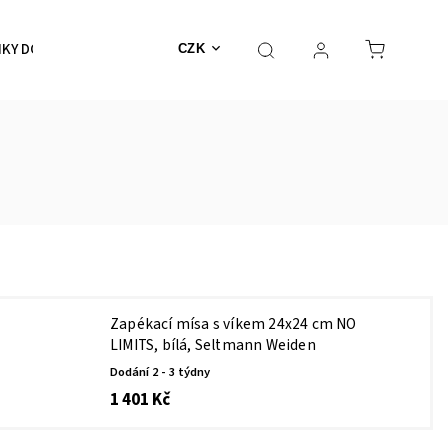
KY DO KOUPELNY
SKLENICE, HRNKY, ŠÁLKY
DOPLŇK
CZK
Zapékací mísa s víkem 24x24 cm NO
LIMITS, bílá, Seltmann Weiden
Dodání 2 - 3 týdny
1 401 Kč