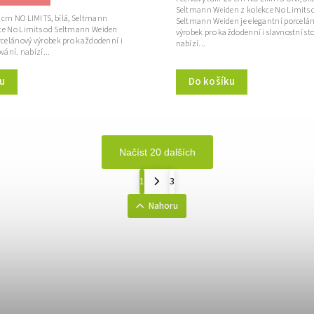
Seltmann Weiden z kolekce No Limits 
 cm NO LIMITS, bílá, Seltmann
Seltmann Weiden je elegantní porcelá
ce No Limits od Seltmann Weiden
výrobek pro každodenní i slavnostní st
rcelánový výrobek pro každodenní i
nabízí...
vání. nabízí...
u
Do košíku
Načíst 20 dalších
1
3
Nahoru