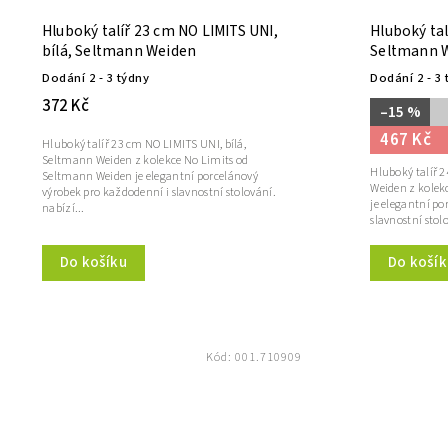
Hluboký talíř 23 cm NO LIMITS UNI,
Hluboký tal
bílá, Seltmann Weiden
Seltmann 
Dodání 2 - 3 týdny
Dodání 2 - 3 
372 Kč
–15 %
467 Kč
Hluboký talíř 23 cm NO LIMITS UNI, bílá,
Seltmann Weiden z kolekce No Limits od
Hluboký talíř 
Seltmann Weiden je elegantní porcelánový
Weiden z kolek
výrobek pro každodenní i slavnostní stolování.
je elegantní po
nabízí...
slavnostní stolo
Do košíku
Do košík
Kód:
001.710909