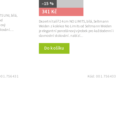
–15 %
341 Kč
S UNI, bílá,
od
Dezertní talíř 24 cm NO LIMITS, bílá, Seltmann
nový
Weiden z kolekce No Limits od Seltmann Weiden
lování....
je elegantní porcelánový výrobek pro každodenní i
slavnostní stolování. nabízí...
Do košíku
001.756431
Kód:
001.756433