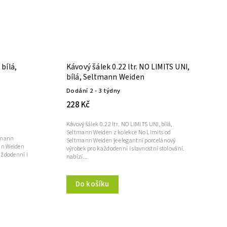
bílá,
Kávový šálek 0.22 ltr. NO LIMITS UNI,
bílá, Seltmann Weiden
Dodání 2 - 3 týdny
228 Kč
Kávový šálek 0.22 ltr. NO LIMITS UNI, bílá,
Seltmann Weiden z kolekce No Limits od
ltmann
Seltmann Weiden je elegantní porcelánový
nn Weiden
výrobek pro každodenní i slavnostní stolování.
aždodenní i
nabízí...
Do košíku