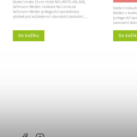
Osobní miska 13 cm nízká NO LIMITS UNI, bílá,
Seltmann Weiden z kolekce No Limits od
Osobní miska 8
Seltmann Weiden je elegantní porcelánový
Weiden z kolek
výrobek pro každodenní i slavnostní stolování....
je elegantní po
slavnostní stolo
Do košík
Do košíku
Facebook
Instagram