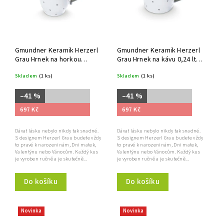
Gmundner Keramik Herzerl
Gmundner Keramik Herzerl
Grau Hrnek na horkou
Grau Hrnek na kávu 0,24 ltr.
čokoládu 0,3 ltr. v krabičce
v dárkové krabičce
Skladem
(1 ks)
Skladem
(1 ks)
–41 %
–41 %
697 Kč
697 Kč
Dávat lásku nebylo nikdy tak snadné.
Dávat lásku nebylo nikdy tak snadné.
S designem Herzerl Grau budete vždy
S designem Herzerl Grau budete vždy
to pravé k narozeninám, Dni matek,
to pravé k narozeninám, Dni matek,
Valentýnu nebo Vánocům. Každý kus
Valentýnu nebo Vánocům. Každý kus
je vyroben ručně a je skutečně...
je vyroben ručně a je skutečně...
Do košíku
Do košíku
Novinka
Novinka