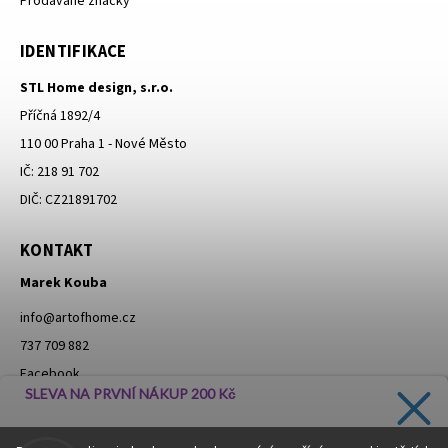
Prodávané značky
IDENTIFIKACE
STL Home design, s.r.o.
Příčná 1892/4
110 00 Praha 1 - Nové Město
IČ: 218 91 702
DIČ: CZ21891702
KONTAKT
Marek Kouba
info
@
artofhome.cz
737 709 882
Facebook
SLEVA NA PRVNÍ NÁKUP 200 Kč
Instagram
Zadejte svůj e-mail a dostávejte informace o novinkách a