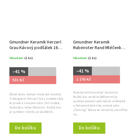
Gmundner Keramik Herzerl
Gmundner Keramik
Grau Kávový podšálek 16
Rubinroter Rand Mléčenka
cm
ve tvaru krávy 0,16 ltr.
Skladem
(1 ks)
Skladem
(1 ks)
–41 %
–41 %
1 276 Kč
531 Kč
Klasika od Gmundner Ceramics:
Dávat lásku nebylo nikdy tak snadné.
Každý kus ze série Geflammt je
S designem Herzerl Grau budete vždy
vyroben pomocí jedinečné umělecké
to pravé k narozeninám, Dni matek,
a řemeslné techniky známé jako
Valentýnu nebo Vánocům. Každý kus
„flaming“. Barva se nenatírá, ale stříká
je vyroben ručně a je skutečně...
na...
Do košíku
Do košíku