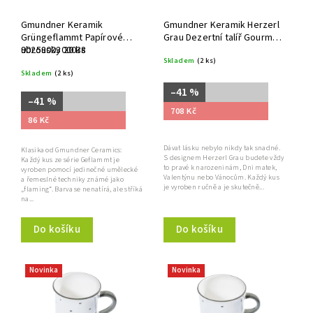
Gmundner Keramik
Gmundner Keramik Herzerl
Grüngeflammt Papírové
Grau Dezertní talíř Gourmet
ubrousky 20 ks
9025800300038
22 cm
Skladem
(2 ks)
Skladem
(2 ks)
–41 %
–41 %
708 Kč
86 Kč
Dávat lásku nebylo nikdy tak snadné.
Klasika od Gmundner Ceramics:
S designem Herzerl Grau budete vždy
Každý kus ze série Geflammt je
to pravé k narozeninám, Dni matek,
vyroben pomocí jedinečné umělecké
Valentýnu nebo Vánocům. Každý kus
a řemeslné techniky známé jako
je vyroben ručně a je skutečně...
„flaming“. Barva se nenatírá, ale stříká
na...
Do košíku
Do košíku
Novinka
Novinka