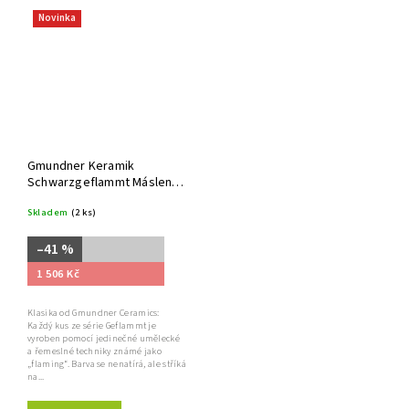
Novinka
Gmundner Keramik
Schwarzgeflammt Máslenka
250 g
Skladem
(2 ks)
–41 %
1 506 Kč
Klasika od Gmundner Ceramics:
Každý kus ze série Geflammt je
vyroben pomocí jedinečné umělecké
a řemeslné techniky známé jako
„flaming“. Barva se nenatírá, ale stříká
na...