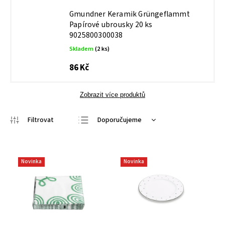
Gmundner Keramik Grüngeflammt
Papírové ubrousky 20 ks
9025800300038
Skladem
(2 ks)
86 Kč
Zobrazit více produktů
Doporučujeme
Nejlevnější
Nejdražší
Novinka
Novinka
Nejprodávanější
Abecedně