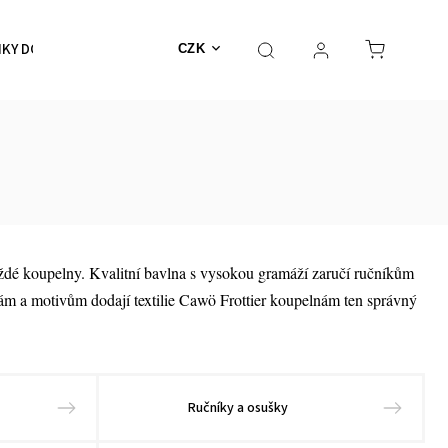
KY DO KOUPELNY
SKLENICE, HRNKY, ŠÁLKY
DOPLŇK
CZK
každé koupelny. Kvalitní bavlna s vysokou gramáží zaručí ručníkům
ám a motivům dodají textilie Cawö Frottier koupelnám ten správný
Ručníky a osušky