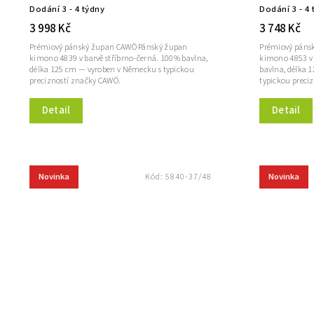
Dodání 3 - 4 týdny
Dodání 3 - 4 
3 998 Kč
3 748 Kč
Prémiový pánský župan CAWÖ Pánský župan
Prémiový páns
kimono 4839 v barvě stříbrno-černá. 100% bavlna,
kimono 4853 v 
délka 125 cm — vyroben v Německu s typickou
bavlna, délka 
precizností značky CAWÖ.
typickou preci
Detail
Detail
Novinka
Novinka
Kód:
5840-37/48