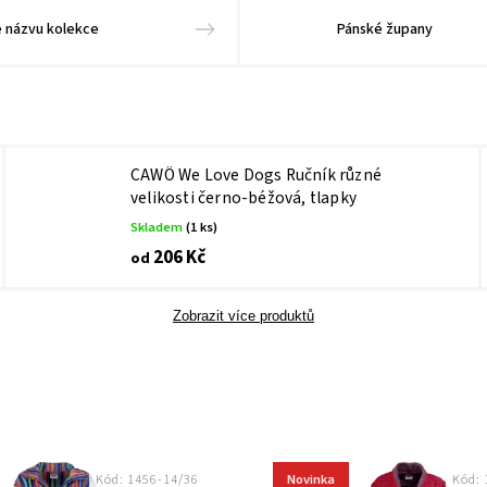
e názvu kolekce
Pánské župany
CAWÖ We Love Dogs Ručník různé
velikosti černo-béžová, tlapky
Skladem
(1 ks)
206 Kč
od
Zobrazit více produktů
Novinka
Kód:
1456-14/36
Kód: