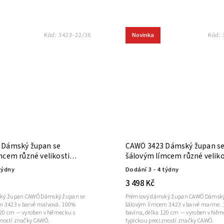
Novinka
Kód:
3423-22/36
Kód:
 Dámský župan se
CAWÖ 3423 Dámský župan s
mcem různé velikosti
šálovým límcem různé veliko
marine
týdny
Dodání 3 - 4 týdny
3 498 Kč
ký župan CAWÖ Dámský župan se
Prémiový dámský župan CAWÖ Dámský
m 3423 v barvě malvová. 100%
šálovým límcem 3423 v barvě marine.
120 cm — vyroben v Německu s
bavlna, délka 120 cm — vyroben v Něm
zností značky CAWÖ.
typickou precizností značky CAWÖ.