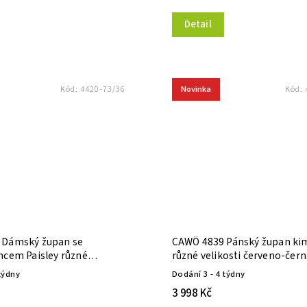
Detail
Novinka
Kód:
4420-73/36
Kód:
 Dámský župan se
CAWÖ 4839 Pánský župan k
mcem Paisley různé
různé velikosti červeno-čer
tříbrná
týdny
Dodání 3 - 4 týdny
3 998 Kč