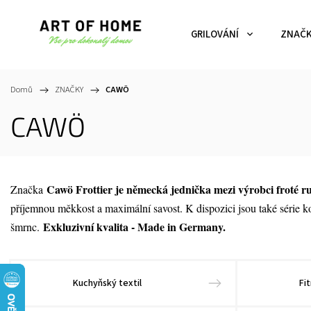
GRILOVÁNÍ
ZNAČ
Domů
/
ZNAČKY
/
CAWÖ
CAWÖ
Cawö Frottier je německá jednička mezi výrobci froté r
Značka
příjemnou měkkost a maximální savost. K dispozici jsou také série 
Exkluzivní kvalita - Made in Germany.
šmrnc.
Kuchyňský textil
Fi