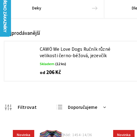
Deky
Dl
Nejprodávanější
CAWÖ We Love Dogs Ručník různé
velikosti černo-béžová, jezevčík
Skladem
(12 ks)
206 Kč
od
Doporučujeme
Nejlevnější
Nejdražší
Novinka
Novinka
Kód:
1454-14/36
Nejprodávanější