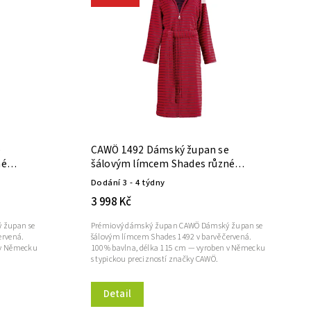
e
CAWÖ 1492 Dámský župan se
né
šálovým límcem Shades různé
velikosti červená
Dodání 3 - 4 týdny
3 998 Kč
 župan se
Prémiový dámský župan CAWÖ Dámský župan se
ervená.
šálovým límcem Shades 1492 v barvě červená.
 v Německu
100% bavlna, délka 115 cm — vyroben v Německu
s typickou precizností značky CAWÖ.
Detail