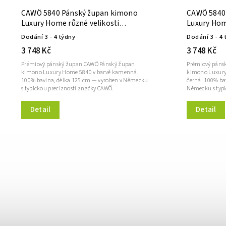
CAWÖ 5840 Pánský župan kimono
CAWÖ 5840
Luxury Home různé velikosti
Luxury Hom
kamenná
přírodní-č
Dodání 3 - 4 týdny
Dodání 3 - 4 
3 748 Kč
3 748 Kč
Prémiový pánský župan CAWÖ Pánský župan
Prémiový páns
kimono Luxury Home 5840 v barvě kamenná.
kimono Luxury 
100% bavlna, délka 125 cm — vyroben v Německu
černá. 100% ba
s typickou precizností značky CAWÖ.
Německu s typi
Detail
Detail