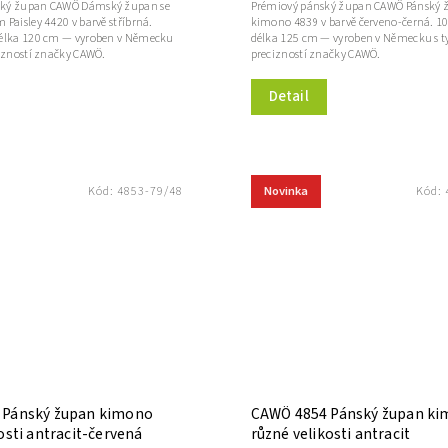
ký župan CAWÖ Dámský župan se
Prémiový pánský župan CAWÖ Pánský 
Paisley 4420 v barvě stříbrná.
kimono 4839 v barvě červeno-černá. 1
délka 120 cm — vyroben v Německu
délka 125 cm — vyroben v Německu s t
cizností značky CAWÖ.
precizností značky CAWÖ.
Detail
Novinka
Kód:
4853-79/48
Kód:
 Pánský župan kimono
CAWÖ 4854 Pánský župan k
osti antracit-červená
různé velikosti antracit