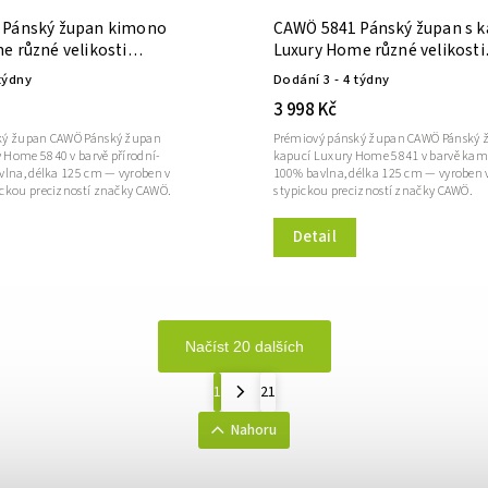
 Pánský župan kimono
CAWÖ 5841 Pánský župan s k
e různé velikosti
Luxury Home různé velikosti
erná
kamenná
týdny
Dodání 3 - 4 týdny
3 998 Kč
ký župan CAWÖ Pánský župan
Prémiový pánský župan CAWÖ Pánský 
Home 5840 v barvě přírodní-
kapucí Luxury Home 5841 v barvě ka
vlna, délka 125 cm — vyroben v
100% bavlna, délka 125 cm — vyroben
ckou precizností značky CAWÖ.
s typickou precizností značky CAWÖ.
Detail
Načíst 20 dalších
1
21
Nahoru