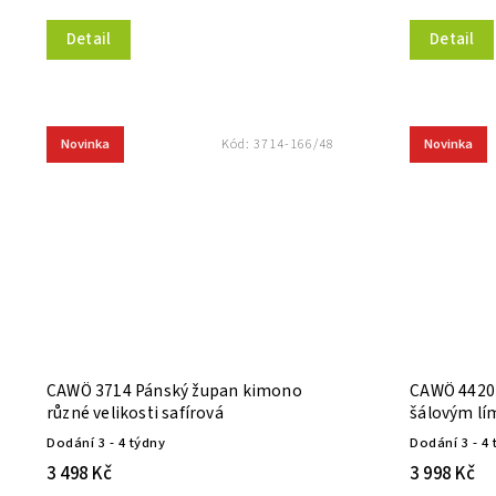
Detail
Detail
Novinka
Novinka
Kód:
3714-166/48
CAWÖ 3714 Pánský župan kimono
CAWÖ 4420
různé velikosti safírová
šálovým lí
velikosti s
Dodání 3 - 4 týdny
Dodání 3 - 4 
3 498 Kč
3 998 Kč