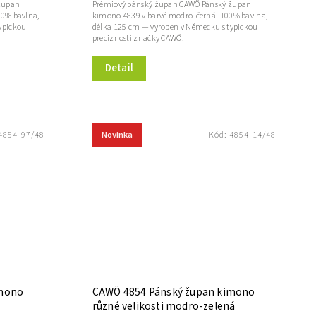
župan
Prémiový pánský župan CAWÖ Pánský župan
00% bavlna,
kimono 4839 v barvě modro-černá. 100% bavlna,
ypickou
délka 125 cm — vyroben v Německu s typickou
precizností značky CAWÖ.
Detail
Novinka
4854-97/48
Kód:
4854-14/48
imono
CAWÖ 4854 Pánský župan kimono
různé velikosti modro-zelená