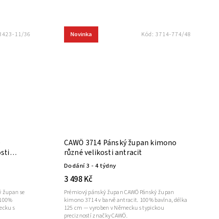
Novinka
3423-11/36
Kód:
3714-774/48
e
CAWÖ 3714 Pánský župan kimono
sti
různé velikosti antracit
Dodání 3 - 4 týdny
3 498 Kč
 župan se
Prémiový pánský župan CAWÖ Pánský župan
 100%
kimono 3714 v barvě antracit. 100% bavlna, délka
ecku s
125 cm — vyroben v Německu s typickou
precizností značky CAWÖ.