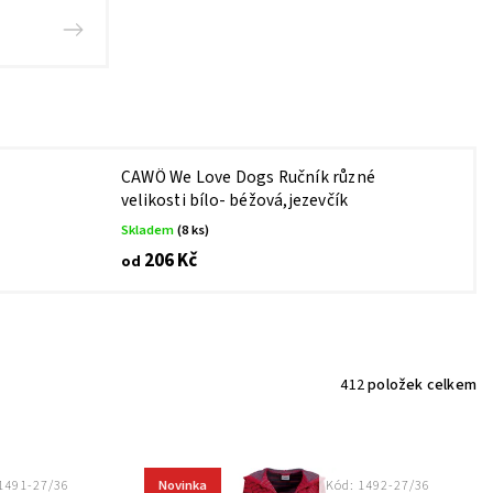
CAWÖ We Love Dogs Ručník různé
velikosti bílo- béžová,jezevčík
Skladem
(8 ks)
206 Kč
od
412
položek celkem
Novinka
1491-27/36
Kód:
1492-27/36