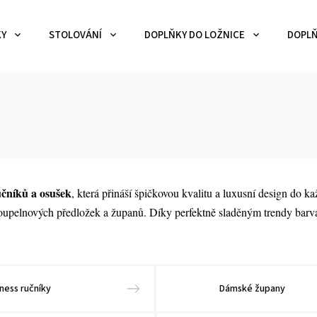
KY
STOLOVÁNÍ
DOPLŇKY DO LOŽNICE
DOPLŇ
učníků a osušek
, která přináší špičkovou kvalitu a luxusní design do 
koupelnových předložek a županů. Díky perfektně sladěným trendy barv
tness ručníky
Dámské župany