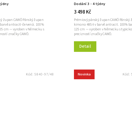
týdny
Dodání 3 - 4 týdny
3 498 Kč
ký župan CAWÖ Pánský župan
Prémiový pánský župan CAWÖ Pánský 
barvě antracit-červená. 100%
kimono 4854 v barvě antracit. 100% ba
125 cm — vyroben v Německu s
125 cm — vyroben v Německu s typick
zností značky CAWÖ.
precizností značky CAWÖ.
Detail
Novinka
Kód:
5840-97/48
Kód: