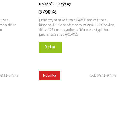
Dodání 3 - 4 týdny
3 498 Kč
župan
Prémiový pánský župan CAWÖ Pánský župan
vlna, délka
kimono 4854 v barvě modro-zelená. 100% bavlna,
ou
délka 125 cm — vyroben v Německu s typickou
precizností značky CAWÖ.
Detail
Novinka
5841-37/48
Kód:
5841-97/48