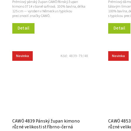
Prémiový pánský župan CAWÖ Pánský župan
Prémiový dáms
kimono 3714 v barvě safírová. 100% bavlna, délka
šálovým límcem 
125 cm — vyroben v Německu s typickou
100% bavlna, 
precizností značky CAWÖ.
s typickou pre
Detail
Detail
Novinka
Novinka
Kód:
4839-79/48
CAWÖ 4839 Pánský župan kimono
CAWÖ 4853
různé velikosti stříbrno-černá
různé velik