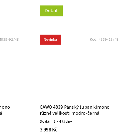
Detail
Novinka
4839-92/48
Kód:
4839-19/48
imono
CAWÖ 4839 Pánský župan kimono
ná
různé velikosti modro-černá
Dodání 3 - 4 týdny
3 998 Kč