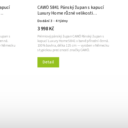
apucí
CAWÖ 5841 Pánský župan s kapucí
Luxury Home různé velikosti
přírodní-černá
Dodání 3 - 4 týdny
3 998 Kč
župan s
Prémiový pánský župan CAWÖ Pánský župan s
menná.
kapucí Luxury Home 5841 v barvě přírodní-černá.
 v Německu
100% bavlna, délka 125 cm — vyroben v Německu
s typickou precizností značky CAWÖ.
Detail