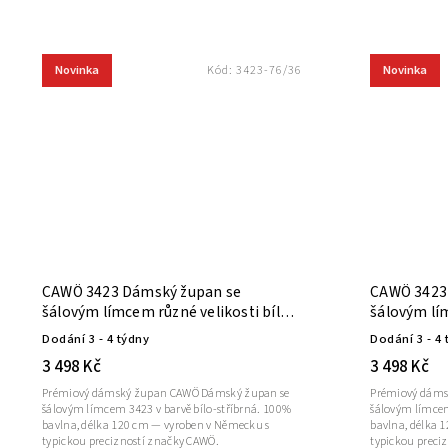
Novinka
Novinka
Kód:
3423-76/36
CAWÖ 3423 Dámský župan se
CAWÖ 3423
šálovým límcem různé velikosti bílo-
šálovým lí
stříbrná
malvová
Dodání 3 - 4 týdny
Dodání 3 - 4 
3 498 Kč
3 498 Kč
Prémiový dámský župan CAWÖ Dámský župan se
Prémiový dáms
šálovým límcem 3423 v barvě bílo-stříbrná. 100%
šálovým límce
bavlna, délka 120 cm — vyroben v Německu s
bavlna, délka 
typickou precizností značky CAWÖ.
typickou preci