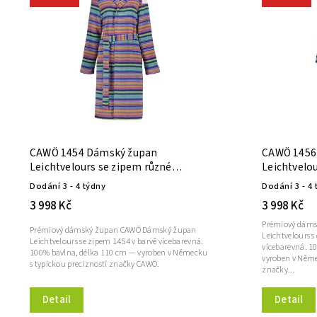
Abecedně
CAWÖ 1454 Dámský župan
CAWÖ 1456
Leichtvelours se zipem různé
Leichtvelo
velikosti vícebarevná
zipem různ
Dodání 3 - 4 týdny
Dodání 3 - 4 
3 998 Kč
3 998 Kč
Prémiový dám
Prémiový dámský župan CAWÖ Dámský župan
Leichtvelours 
Leichtvelours se zipem 1454 v barvě vícebarevná.
vícebarevná. 1
100% bavlna, délka 110 cm — vyroben v Německu
vyroben v Něme
s typickou precizností značky CAWÖ.
značky...
Detail
Detail