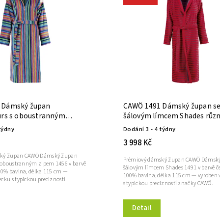
 Dámský župan
CAWÖ 1491 Dámský župan s
urs s oboustranným
šálovým límcem Shades růz
é velikosti vícebarevná
velikosti červená
týdny
Dodání 3 - 4 týdny
3 998 Kč
ský župan CAWÖ Dámský župan
Prémiový dámský župan CAWÖ Dámský
s oboustranným zipem 1456 v barvě
šálovým límcem Shades 1491 v barvě č
00% bavlna, délka 115 cm —
100% bavlna, délka 115 cm — vyroben
cku s typickou precizností
s typickou precizností značky CAWÖ.
Detail