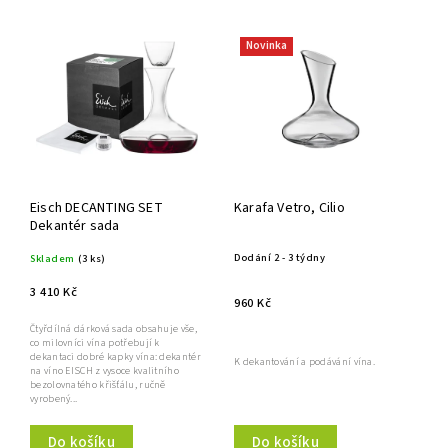
Nejlevnější
Novinka
Nejdražší
Abecedně
Eisch DECANTING SET
Karafa Vetro, Cilio
Dekantér sada
Dodání 2 - 3 týdny
Skladem
(3 ks)
3 410 Kč
960 Kč
Čtyřdílná dárková sada obsahuje vše,
co milovníci vína potřebují k
dekantaci dobré kapky vína: dekantér
K dekantování a podávání vína.
na víno EISCH z vysoce kvalitního
bezolovnatého křišťálu, ručně
vyrobený...
Do košíku
Do košíku