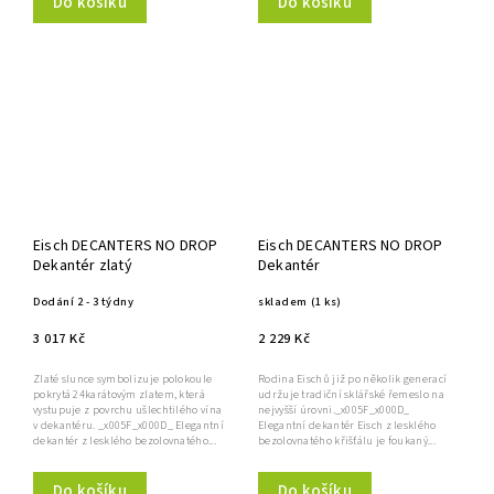
Do košíku
Do košíku
Eisch DECANTERS NO DROP
Eisch DECANTERS NO DROP
Dekantér zlatý
Dekantér
Dodání 2 - 3 týdny
skladem
(1 ks)
3 017 Kč
2 229 Kč
Zlaté slunce symbolizuje polokoule
Rodina Eischů již po několik generací
pokrytá 24karátovým zlatem, která
udržuje tradiční sklářské řemeslo na
vystupuje z povrchu ušlechtilého vína
nejvyšší úrovni._x005F_x000D_
v dekantéru. _x005F_x000D_ Elegantní
Elegantní dekantér Eisch z lesklého
dekantér z lesklého bezolovnatého...
bezolovnatého křišťálu je foukaný...
Do košíku
Do košíku