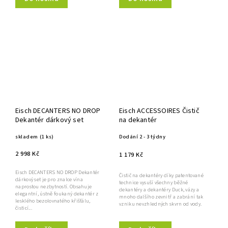
Eisch DECANTERS NO DROP
Eisch ACCESSOIRES Čistič
Dekantér dárkový set
na dekantér
skladem
(1 ks)
Dodání 2 - 3 týdny
2 998 Kč
1 179 Kč
Eisch DECANTERS NO DROP Dekantér
Čistič na dekantéry díky patentované
dárkový set je pro znalce vína
technice vysuší všechny běžné
naprostou nezbytností. Obsahuje
dekantéry a dekantéry Duck, vázy a
elegantní, ústně foukaný dekantér z
mnoho dalšího zevnitř a zabrání tak
lesklého bezolovnatého křišťálu,
vzniku nevzhledných skvrn od vody.
čisticí...