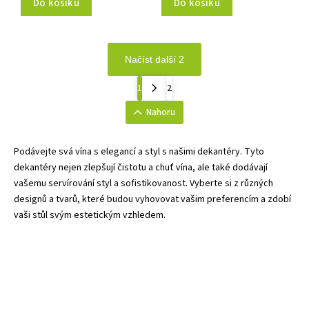
Do košíku
Do košíku
Načíst další 2
1
2
Nahoru
Podávejte svá vína s elegancí a styl s našimi dekantéry. Tyto
dekantéry nejen zlepšují čistotu a chuť vína, ale také dodávají
vašemu servírování styl a sofistikovanost. Vyberte si z různých
designů a tvarů, které budou vyhovovat vašim preferencím a zdobí
vaši stůl svým estetickým vzhledem.