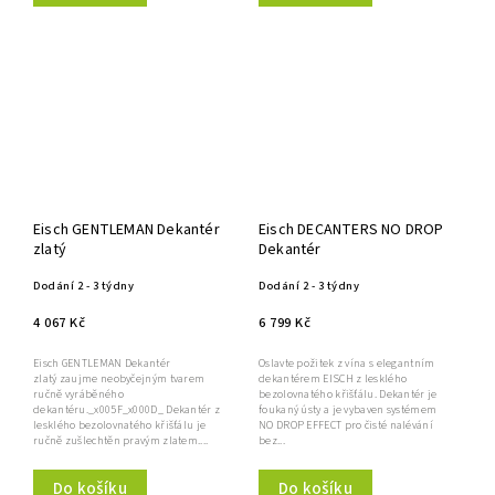
Eisch GENTLEMAN Dekantér
Eisch DECANTERS NO DROP
zlatý
Dekantér
Dodání 2 - 3 týdny
Dodání 2 - 3 týdny
4 067 Kč
6 799 Kč
Eisch GENTLEMAN Dekantér
Oslavte požitek z vína s elegantním
zlatý zaujme neobyčejným tvarem
dekantérem EISCH z lesklého
ručně vyráběného
bezolovnatého křišťálu. Dekantér je
dekantéru._x005F_x000D_ Dekantér z
foukaný ústy a je vybaven systémem
lesklého bezolovnatého křišťálu je
NO DROP EFFECT pro čisté nalévání
ručně zušlechtěn pravým zlatem....
bez...
Do košíku
Do košíku