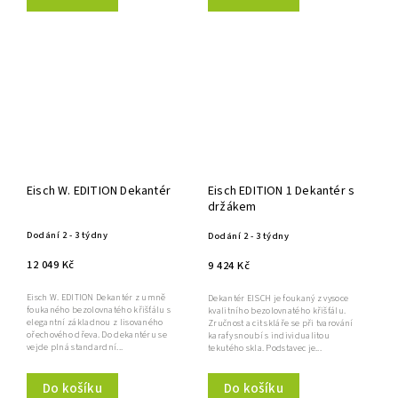
Eisch W. EDITION Dekantér
Eisch EDITION 1 Dekantér s
držákem
Dodání 2 - 3 týdny
Dodání 2 - 3 týdny
12 049 Kč
9 424 Kč
Eisch W. EDITION Dekantér z umně
Dekantér EISCH je foukaný z vysoce
foukaného bezolovnatého křišťálu s
kvalitního bezolovnatého křišťálu.
elegantní základnou z lisovaného
Zručnost a cit skláře se při tvarování
ořechového dřeva. Do dekantéru se
karafy snoubí s individualitou
vejde plná standardní...
tekutého skla. Podstavec je...
Do košíku
Do košíku