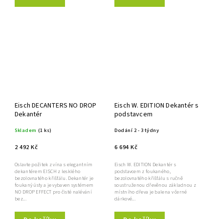
Eisch DECANTERS NO DROP
Eisch W. EDITION Dekantér s
Dekantér
podstavcem
Skladem
(1 ks)
Dodání 2 - 3 týdny
2 492 Kč
6 694 Kč
Oslavte požitek z vína s elegantním
Eisch W. EDITION Dekantér s
dekantérem EISCH z lesklého
podstavcem z foukaného,
bezolovnatého křišťálu. Dekantér je
bezolovnatého křišťálu s ručně
foukaný ústy a je vybaven systémem
soustruženou dřevěnou základnou z
NO DROP EFFECT pro čisté nalévání
místního dřeva je balena v černé
bez...
dárkové...