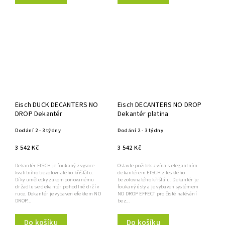
Eisch DUCK DECANTERS NO
Eisch DECANTERS NO DROP
DROP Dekantér
Dekantér platina
Dodání 2 - 3 týdny
Dodání 2 - 3 týdny
3 542 Kč
3 542 Kč
Dekantér EISCH je foukaný z vysoce
Oslavte požitek z vína s elegantním
kvalitního bezolovnatého křišťálu.
dekantérem EISCH z lesklého
Díky umělecky zakomponovanému
bezolovnatého křišťálu. Dekantér je
držadlu se dekantér pohodlně drží v
foukaný ústy a je vybaven systémem
ruce. Dekantér je vybaven efektem NO
NO DROP EFFECT pro čisté nalévání
DROP...
bez...
Do košíku
Do košíku