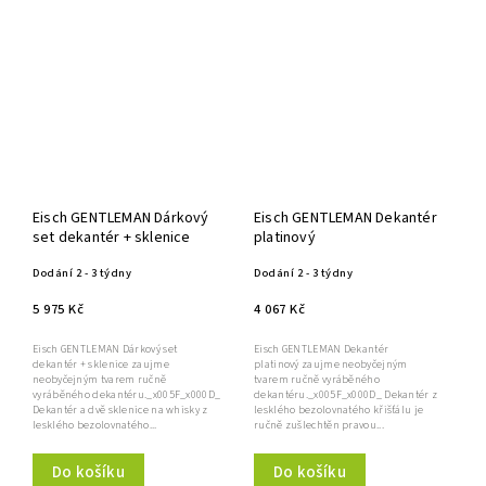
Eisch GENTLEMAN Dárkový
Eisch GENTLEMAN Dekantér
set dekantér + sklenice
platinový
Dodání 2 - 3 týdny
Dodání 2 - 3 týdny
5 975 Kč
4 067 Kč
Eisch GENTLEMAN Dárkový set
Eisch GENTLEMAN Dekantér
dekantér + sklenice zaujme
platinový zaujme neobyčejným
neobyčejným tvarem ručně
tvarem ručně vyráběného
vyráběného dekantéru._x005F_x000D_
dekantéru._x005F_x000D_ Dekantér z
Dekantér a dvě sklenice na whisky z
lesklého bezolovnatého křišťálu je
lesklého bezolovnatého...
ručně zušlechtěn pravou...
Do košíku
Do košíku