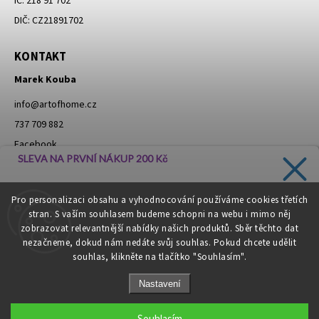
IČ: 218 91 702
DIČ: CZ21891702
KONTAKT
Marek Kouba
info
@
artofhome.cz
737 709 882
Facebook
SLEVA NA PRVNÍ NÁKUP 200 Kč
Instagram
Zadejte svůj e-mail a dostávejte informace o novinkách a
Pro personalizaci obsahu a vyhodnocování používáme cookies třetích
slevách přímo do vaší schránky!
stran. S vaším souhlasem budeme schopni na webu i mimo něj
Moje objednávka - odstoupení od smlouvy
zobrazovat relevantnější nabídky našich produktů. Sběr těchto dat
nezačneme, dokud nám nedáte svůj souhlas. Pokud chcete udělit
souhlas, klikněte na tlačítko "Souhlasím".
CHCI SLEVU
Nastavení
Zásady zpracování osobních údajů
Copyright 2026
Art of Home
. Všechna práva vyhrazena.