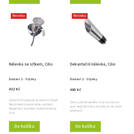
Novinka
Novinka
Nálevka se sítkem, Cilio
Dekantační nálevka, Cilio
Dodání 2 - 3 týdny
Dodání 2 - 3 týdny
432 Kč
480 Kč
Ušlechtilé kapky se ve sklenici třpytí.
Skvrny od červeného vína na ubrusu
Nevzhledný korek nebo radikály
jsou nepříjemné a ne vždy je lze zcela
Depot kazí požitek z dobré sklenky
odstranit.
vína.
Do košíku
Do košíku