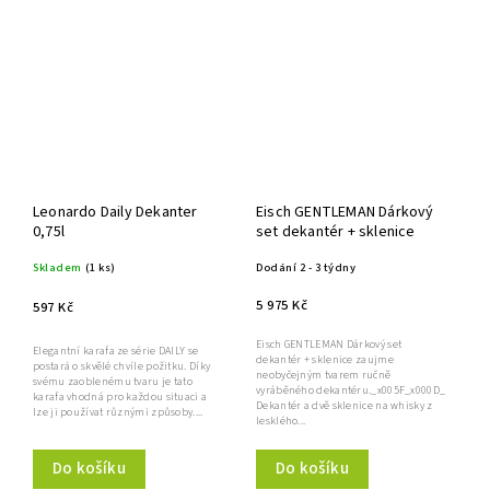
Leonardo Daily Dekanter
Eisch GENTLEMAN Dárkový
0,75l
set dekantér + sklenice
Skladem
(1 ks)
Dodání 2 - 3 týdny
5 975 Kč
597 Kč
Eisch GENTLEMAN Dárkový set
Elegantní karafa ze série DAILY se
dekantér + sklenice zaujme
postará o skvělé chvíle požitku. Díky
neobyčejným tvarem ručně
svému zaoblenému tvaru je tato
vyráběného dekantéru._x005F_x000D_
karafa vhodná pro každou situaci a
Dekantér a dvě sklenice na whisky z
lze ji používat různými způsoby....
lesklého...
Do košíku
Do košíku