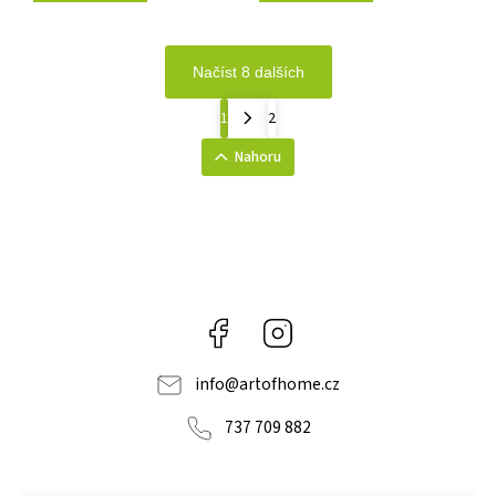
Načíst 8 dalších
1
2
Nahoru
Facebook
Instagram
info
@
artofhome.cz
737 709 882