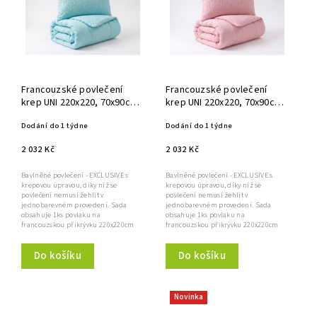
Francouzské povlečení
Francouzské povlečení
krep UNI 220x220, 70x90cm
krep UNI 220x220, 70x90cm
mint
Růžové
Dodání do 1 týdne
Dodání do 1 týdne
2 032 Kč
2 032 Kč
Bavlněné povlečení - EXCLUSIVE s
Bavlněné povlečení - EXCLUSIVE s
krepovou úpravou, díky níž se
krepovou úpravou, díky níž se
povlečení nemusí žehlit v
povlečení nemusí žehlit v
jednobarevném provedení. Sada
jednobarevném provedení. Sada
obsahuje 1ks povlaku na
obsahuje 1ks povlaku na
francouzskou přikrývku 220x220cm
francouzskou přikrývku 220x220cm
a...
a...
Do košíku
Do košíku
Novinka