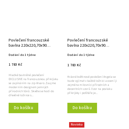
Povlečení francouzské
Povlečení francouzské
bavlna 220x220,70x90
bavlna 220x220,70x90
Alvaro
Angela
Dodání do 1 týdne
Dodání do 1 týdne
1 783 Kč
1 783 Kč
Hladké bavlněné povlečení
Krásné květinové povlečení Angela se
EXCLUSIVE na francouzskou přikrývku
bude vyjímat v každé ložnici a ocení ji
se zapínáním na zip Alvaro. Zaujme
zejména milovníci přírodních a
moderním designem jemných
decentních vzorů. Vzor na povlaku
přírodních tónů. Skvěle se hodí do
přikrývky i polštáře je...
dřevěné ložnice s...
Do košíku
Do košíku
Novinka