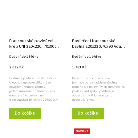
Francouzské povlečení
Povlečení francouzské
krep UNI 220x220, 70x90cm
bavlna 220x220,70x90 Adalia
Šedé
natur
Dodání do 1 týdne
Dodání do 1 týdne
2 032 Kč
1 783 Kč
Bavlněné povlečení - EXCLUSIVE s
Decentní přírodní motiv velmi
krepovou úpravou, díky níž se
jemných barev nadchne všechny
povlečení nemusí žehlit v
romantiky i milovníky klasiky. Vzor na
jednobarevném provedení. Sada
povlaku přikrývky i polštáře je
obsahuje 1ks povlaku na
oboustranný. K tomuto vzoru
francouzskou přikrývku 220x220cm
doporučujeme...
a...
Do košíku
Do košíku
Novinka