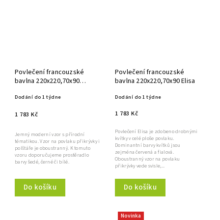
Povlečení francouzské
Povlečení francouzské
bavlna 220x220,70x90
bavlna 220x220,70x90 Elisa
Arabella
Dodání do 1 týdne
Dodání do 1 týdne
1 783 Kč
1 783 Kč
Povlečení Elisa je zdobeno drobnými
Jemný moderní vzor s přírodní
kvítky v celé ploše povlaku.
tématikou. Vzor na povlaku přikrývky i
Dominantní barvy kvítků jsou
polštáře je oboustranný. K tomuto
zejména červená a fialová.
vzoru doporučujeme prostěradlo
Oboustranný vzor na povlaku
barvy šedé, černé či bílé.
přikrývky vede svisle,...
Do košíku
Do košíku
Novinka