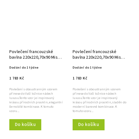
Povlečení francouzské
Povlečení francouzské
bavlna 220x220,70x90 Misty
bavlna 220x220,70x90 Misty
black
green
Dodání do 1 týdne
Dodání do 1 týdne
1 783 Kč
1 783 Kč
Povlečení s oboustranným vzorem
Povlečení s oboustranným vzorem
přinese do Vaší ložnice nádech
přinese do Vaší ložnice nádech
luxusu.Tento vzor je inspirovaný
luxusu.Tento vzor je inspirovaný
krásou přírodních prasklin, elegantní
krásou přírodních prasklin, sladěn do
černobílé kombinace. K tomuto
moderní barevné kombinace. K
vzoru...
tomuto vzoru...
Do košíku
Do košíku