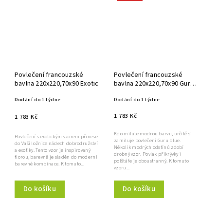
Povlečení francouzské
Povlečení francouzské
bavlna 220x220,70x90 Exotic
bavlna 220x220,70x90 Guru
blue
Dodání do 1 týdne
Dodání do 1 týdne
1 783 Kč
1 783 Kč
Kdo miluje modrou barvu, určitě si
Povlečení s exotickým vzorem přinese
zamiluje povlečení Guru blue.
do Vaší ložnice nádech dobrodružství
Několik modrých odstínů zdobí
a exotiky. Tento vzor je inspirovaný
drobný vzor. Povlak přikrývky i
florou, barevně je sladěn do moderní
polštáře je oboustranný. K tomuto
barevné kombinace. K tomuto...
vzoru...
Do košíku
Do košíku