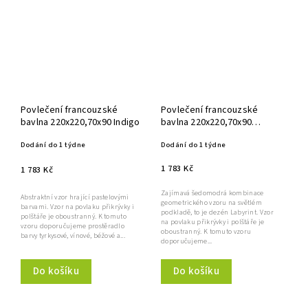
Povlečení francouzské
Povlečení francouzské
bavlna 220x220,70x90 Indigo
bavlna 220x220,70x90
Labyrint
Dodání do 1 týdne
Dodání do 1 týdne
1 783 Kč
1 783 Kč
Zajímavá šedomodrá kombinace
Abstraktní vzor hrající pastelovými
geometrického vzoru na světlém
barvami. Vzor na povlaku přikrývky i
podkladě, to je dezén Labyrint. Vzor
polštáře je oboustranný. K tomuto
na povlaku přikrývky i polštáře je
vzoru doporučujeme prostěradlo
oboustranný. K tomuto vzoru
barvy tyrkysové, vínové, béžové a...
doporučujeme...
Do košíku
Do košíku