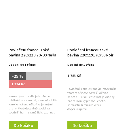
Povlečení francouzské
Povlečení francouzské
bavlna 220x220,70x90 Nella
bavlna 220x220,70x90 Noir
Dodání do 1 týdne
Dodání do 1 týdne
1 783 Kč
–25 %
1 334 Kč
Povlečení s oboustranným moderním
vzorem přinese do Vaší ložnice
Károvaný vzor Nella je laděn do
nádech luxusu. Tento vzor je vhodný
odstínů barev modré, lososové a bílé.
pro milovníky jednoduchého
Káro je tvořeno několika jemnými
kontrastu. K tomuto vzoru
pruhy, které decentně zdobí na
doporučujeme...
spodní i horní straně listy. Vzor na...
Do košíku
Do košíku