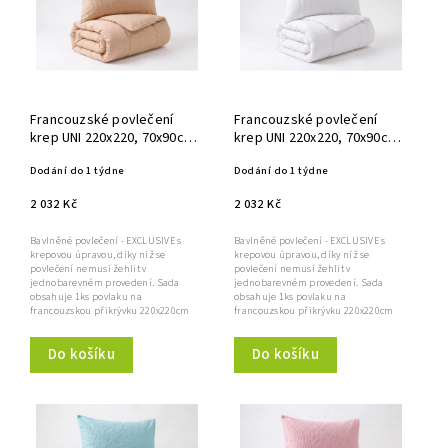
Abecedně
Francouzské povlečení
Francouzské povlečení
krep UNI 220x220, 70x90cm
krep UNI 220x220, 70x90cm
Béžové
Bílé
Dodání do 1 týdne
Dodání do 1 týdne
2 032 Kč
2 032 Kč
Bavlněné povlečení - EXCLUSIVE s
Bavlněné povlečení - EXCLUSIVE s
krepovou úpravou, díky níž se
krepovou úpravou, díky níž se
povlečení nemusí žehlit v
povlečení nemusí žehlit v
jednobarevném provedení. Sada
jednobarevném provedení. Sada
obsahuje 1ks povlaku na
obsahuje 1ks povlaku na
francouzskou přikrývku 220x220cm
francouzskou přikrývku 220x220cm
a...
a...
Do košíku
Do košíku