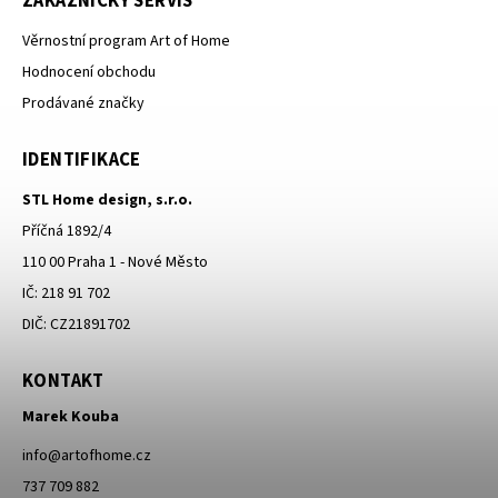
ZÁKAZNICKÝ SERVIS
Věrnostní program Art of Home
Hodnocení obchodu
Prodávané značky
IDENTIFIKACE
STL Home design, s.r.o.
Příčná 1892/4
110 00 Praha 1 - Nové Město
IČ: 218 91 702
DIČ: CZ21891702
KONTAKT
Marek Kouba
info
@
artofhome.cz
737 709 882