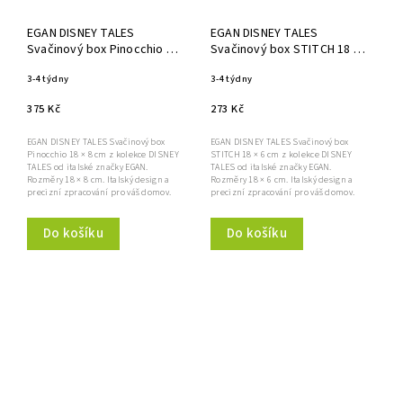
EGAN DISNEY TALES
EGAN DISNEY TALES
Svačinový box Pinocchio 18
Svačinový box STITCH 18 ×
× 8 cm
6 cm
3-4 týdny
3-4 týdny
375 Kč
273 Kč
EGAN DISNEY TALES Svačinový box
EGAN DISNEY TALES Svačinový box
Pinocchio 18 × 8 cm z kolekce DISNEY
STITCH 18 × 6 cm z kolekce DISNEY
TALES od italské značky EGAN.
TALES od italské značky EGAN.
Rozměry 18 × 8 cm. Italský design a
Rozměry 18 × 6 cm. Italský design a
precizní zpracování pro váš domov.
precizní zpracování pro váš domov.
Do košíku
Do košíku