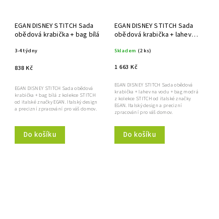
EGAN DISNEY STITCH Sada
EGAN DISNEY STITCH Sada
obědová krabička + bag bílá
obědová krabička + lahev
na vodu + bag modrá
3-4 týdny
Skladem
(2 ks)
1 663 Kč
838 Kč
EGAN DISNEY STITCH Sada obědová
EGAN DISNEY STITCH Sada obědová
krabička + lahev na vodu + bag modrá
krabička + bag bílá z kolekce STITCH
z kolekce STITCH od italské značky
od italské značky EGAN. Italský design
EGAN. Italský design a precizní
a precizní zpracování pro váš domov.
zpracování pro váš domov.
Do košíku
Do košíku