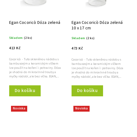
Egan Cocoricò Dóza zelená
Egan Cocoricò Dóza zelená
10 x 17 cm
Skladem
(2 ks)
Skladem
(2 ks)
413 Kč
473 Kč
Cocoricò - Tuto skleněnou nádobu s
Cocoricò - Tuto skleněnou nádobu s
bambusovým a keramickým víčkem
bambusovým a keramickým víčkem
lze použít na koření i potraviny. Dóza
lze použít na koření i potraviny. Dóza
je vhodná do mikrovlnné trouby a
je vhodná do mikrovlnné trouby a
myčky nádobí, ale bez víčka. EGAN,...
myčky nádobí, ale bez víčka. EGAN,...
Do košíku
Do košíku
Novinka
Novinka