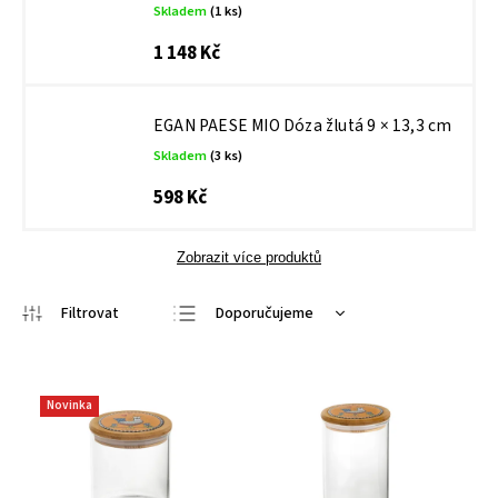
Skladem
(1 ks)
1 148 Kč
EGAN PAESE MIO Dóza žlutá 9 × 13,3 cm
Skladem
(3 ks)
598 Kč
Zobrazit více produktů
Doporučujeme
Nejlevnější
Nejdražší
Novinka
Nejprodávanější
Abecedně