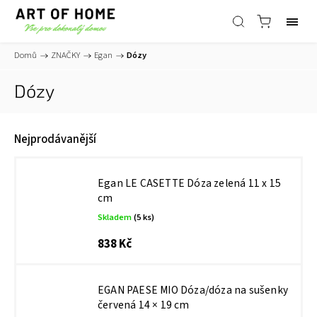
Domů
/
ZNAČKY
/
Egan
/
Dózy
Dózy
Nejprodávanější
Egan LE CASETTE Dóza zelená 11 x 15
cm
Skladem
(5 ks)
838 Kč
EGAN PAESE MIO Dóza/dóza na sušenky
červená 14 × 19 cm