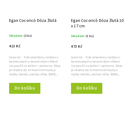
Egan Cocoricò Dóza žlutá
Egan Cocoricò Dóza žlutá 10
x 17 cm
Skladem
(2 ks)
Skladem
(1 ks)
413 Kč
473 Kč
Cocoricò - Tuto skleněnou nádobu s
Cocoricò - Tuto skleněnou nádobu s
bambusovým a keramickým víčkem
bambusovým a keramickým víčkem
lze použít na koření i potraviny. Dóza
lze použít na koření i potraviny. Dóza
je vhodná do mikrovlnné trouby a
je vhodná do mikrovlnné trouby a
myčky nádobí, ale bez víčka. EGAN,...
myčky nádobí, ale bez víčka. EGAN,...
Do košíku
Do košíku