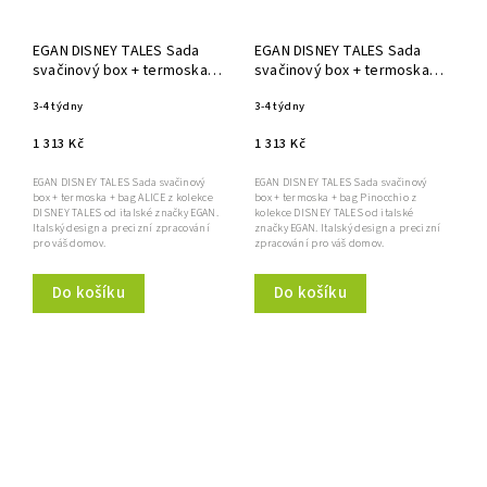
EGAN DISNEY TALES Sada
EGAN DISNEY TALES Sada
svačinový box + termoska +
svačinový box + termoska +
bag ALICE
bag Pinocchio
3-4 týdny
3-4 týdny
1 313 Kč
1 313 Kč
EGAN DISNEY TALES Sada svačinový
EGAN DISNEY TALES Sada svačinový
box + termoska + bag ALICE z kolekce
box + termoska + bag Pinocchio z
DISNEY TALES od italské značky EGAN.
kolekce DISNEY TALES od italské
Italský design a precizní zpracování
značky EGAN. Italský design a precizní
pro váš domov.
zpracování pro váš domov.
Do košíku
Do košíku