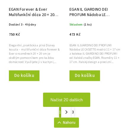
EGAN Forever & Ever
EGAN IL GIARDINO DEI
Multifunkční dóza 20 × 20
PROFUMI Nádoba LE
cm
CASETTE modrá 11 × 17 cm
Dodání 3 - 4 týdny
Skladem
(1 ks)
750 Kč
473 Kč
Elegantní, praktická a plná Disney
EGAN IL GIARDINO DEI PROFUMI
kouzla – multifunkční dóza Forever &
Nádoba LE CASETTE modrá 11 × 17 cm
Ever o rozměrech 20 × 20 cm je
z kolekce IL GIARDINO DEI PROFUMI
skvělým pomocníkem pro každou
od italské značky EGAN. Rozměry 11 ×
domácnost. Využijete ji v kuchyni,...
17 cm. Italský design a precizní...
Do košíku
Do košíku
Načíst 20 dalších
1
3
Nahoru