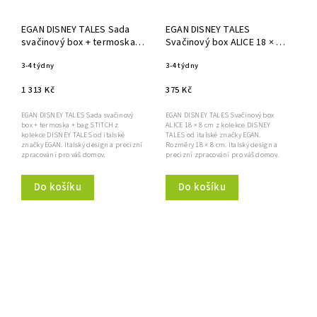
EGAN DISNEY TALES Sada
EGAN DISNEY TALES
svačinový box + termoska +
Svačinový box ALICE 18 × 8
bag STITCH
cm
3-4 týdny
3-4 týdny
1 313 Kč
375 Kč
EGAN DISNEY TALES Sada svačinový
EGAN DISNEY TALES Svačinový box
box + termoska + bag STITCH z
ALICE 18 × 8 cm z kolekce DISNEY
kolekce DISNEY TALES od italské
TALES od italské značky EGAN.
značky EGAN. Italský design a precizní
Rozměry 18 × 8 cm. Italský design a
zpracování pro váš domov.
precizní zpracování pro váš domov.
Do košíku
Do košíku