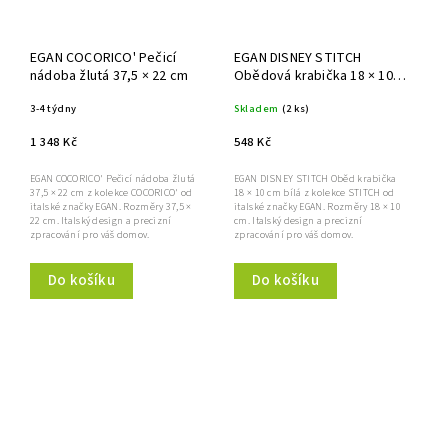
EGAN COCORICO' Pečicí
EGAN DISNEY STITCH
nádoba žlutá 37,5 × 22 cm
Obědová krabička 18 × 10
cm bílá
3-4 týdny
Skladem
(2 ks)
1 348 Kč
548 Kč
EGAN COCORICO' Pečicí nádoba žlutá
EGAN DISNEY STITCH Oběd krabička
37,5 × 22 cm z kolekce COCORICO' od
18 × 10 cm bílá z kolekce STITCH od
italské značky EGAN. Rozměry 37,5 ×
italské značky EGAN. Rozměry 18 × 10
22 cm. Italský design a precizní
cm. Italský design a precizní
zpracování pro váš domov.
zpracování pro váš domov.
Do košíku
Do košíku