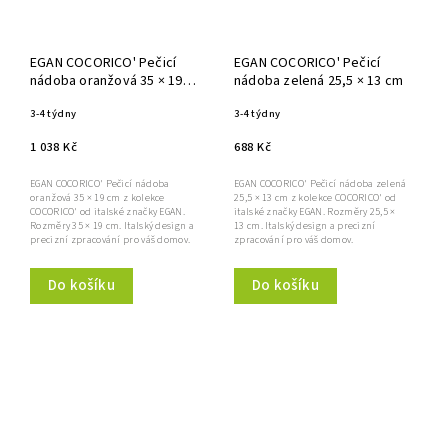
EGAN COCORICO' Pečicí
EGAN COCORICO' Pečicí
nádoba oranžová 35 × 19
nádoba zelená 25,5 × 13 cm
cm
3-4 týdny
3-4 týdny
1 038 Kč
688 Kč
EGAN COCORICO' Pečicí nádoba
EGAN COCORICO' Pečicí nádoba zelená
oranžová 35 × 19 cm z kolekce
25,5 × 13 cm z kolekce COCORICO' od
COCORICO' od italské značky EGAN.
italské značky EGAN. Rozměry 25,5 ×
Rozměry 35 × 19 cm. Italský design a
13 cm. Italský design a precizní
precizní zpracování pro váš domov.
zpracování pro váš domov.
Do košíku
Do košíku