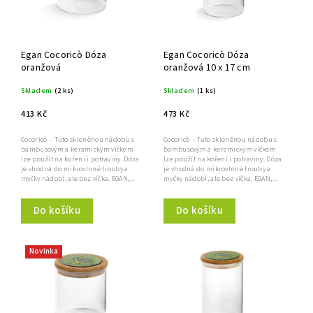
Egan Cocoricò Dóza
Egan Cocoricò Dóza
oranžová
oranžová 10 x 17 cm
Skladem
(2 ks)
Skladem
(1 ks)
413 Kč
473 Kč
Cocoricò - Tuto skleněnou nádobu s
Cocoricò - Tuto skleněnou nádobu s
bambusovým a keramickým víčkem
bambusovým a keramickým víčkem
lze použít na koření i potraviny. Dóza
lze použít na koření i potraviny. Dóza
je vhodná do mikrovlnné trouby a
je vhodná do mikrovlnné trouby a
myčky nádobí, ale bez víčka. EGAN,...
myčky nádobí, ale bez víčka. EGAN,...
Do košíku
Do košíku
Novinka