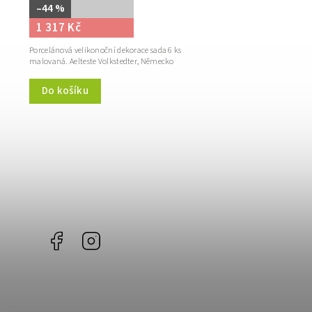
–44 %
1 317 Kč
Porcelánová velikonoční dekorace sada 6 ks
malovaná. Aelteste Volkstedter, Německo
Do košíku
Facebook
Instagram