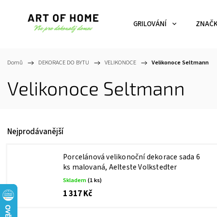
GRILOVÁNÍ
ZNAČ
Domů
/
DEKORACE DO BYTU
/
VELIKONOCE
/
Velikonoce Seltmann
Velikonoce Seltmann
Nejprodávanější
Porcelánová velikonoční dekorace sada 6
ks malovaná, Aelteste Volkstedter
Skladem
(1 ks)
1 317 Kč