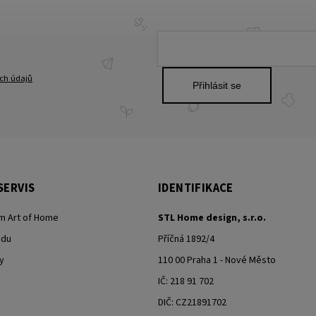
ch údajů
Přihlásit se
SERVIS
IDENTIFIKACE
m Art of Home
STL Home design, s.r.o.
odu
Příčná 1892/4
y
110 00 Praha 1 - Nové Město
IČ: 218 91 702
DIČ: CZ21891702