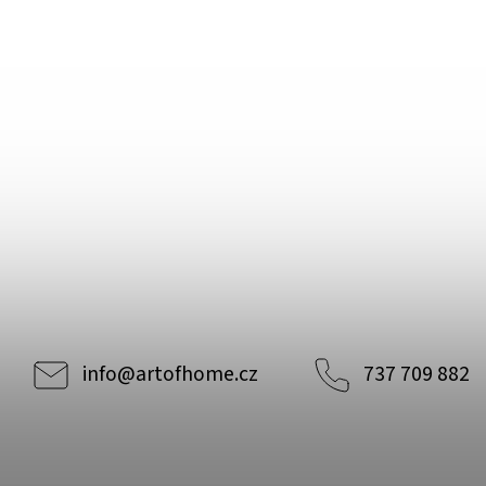
info
@
artofhome.cz
737 709 882