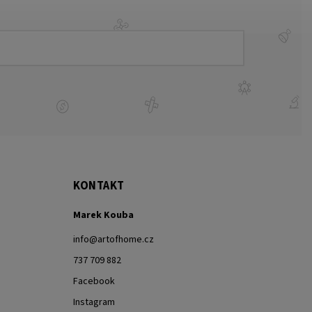
KONTAKT
Marek Kouba
info
@
artofhome.cz
737 709 882
Facebook
Instagram