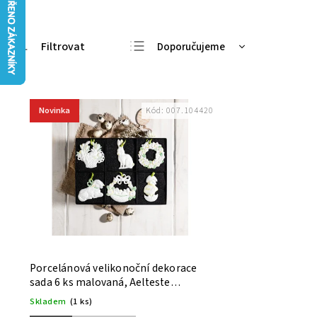
Doporučujeme
Nejlevnější
Nejdražší
Novinka
Kód:
007.104420
Nejprodávanější
Abecedně
Porcelánová velikonoční dekorace
sada 6 ks malovaná, Aelteste
Volkstedter
Skladem
(1 ks)