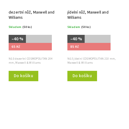
dezertní nůž, Maxwell and
jídelní nůž, Maxwell and
Williams
Williams
Skladem
(50 ks)
Skladem
(50 ks)
–40 %
–40 %
65 Kč
85 Kč
Nůž dezertní COSMOPOLITAN 204
Nůž jídelní COSMOPOLITAN 210 mm,
mm, Maxwell & Williams
Maxwell & Williams
Do košíku
Do košíku