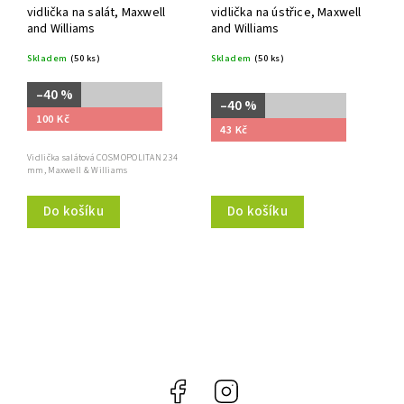
vidlička na salát, Maxwell
vidlička na ústřice, Maxwell
and Williams
and Williams
Skladem
(50 ks)
Skladem
(50 ks)
–40 %
–40 %
100 Kč
43 Kč
Vidlička salátová COSMOPOLITAN 234
mm, Maxwell & Williams
Do košíku
Do košíku
Facebook
Instagram