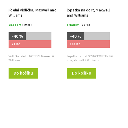
jídelní vidlička, Maxwell and
lopatka na dort, Maxwell
Williams
and Williams
Skladem
(40 ks)
Skladem
(50 ks)
–40 %
–40 %
71 Kč
113 Kč
Vidlička jídelní MOTION, Maxwell &
Lopatka na dort COSMOPOLITAN 262
Williams
mm, Maxwell & Williams
Do košíku
Do košíku