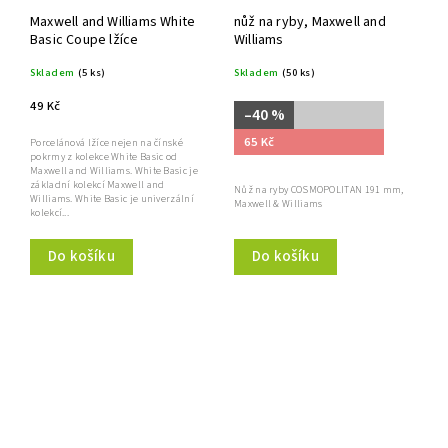
Maxwell and Williams White
nůž na ryby, Maxwell and
Basic Coupe lžíce
Williams
Skladem
(5 ks)
Skladem
(50 ks)
49 Kč
–40 %
65 Kč
Porcelánová lžíce nejen na čínské
pokrmy z kolekce White Basic od
Maxwell and Williams. White Basic je
základní kolekcí Maxwell and
Nůž na ryby COSMOPOLITAN 191 mm,
Williams. White Basic je univerzální
Maxwell & Williams
kolekcí...
Do košíku
Do košíku