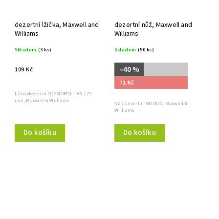
dezertní lžička, Maxwell and
dezertní nůž, Maxwell and
Williams
Williams
Skladem
(3 ks)
Skladem
(50 ks)
–40 %
109 Kč
71 Kč
Lžíce dezertní COSMOPOLITAN 175
mm, Maxwell & Williams
Nůž dezertní MOTION, Maxwell &
Williams
Do košíku
Do košíku