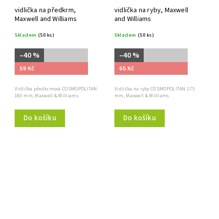
vidlička na předkrm,
vidlička na ryby, Maxwell
Maxwell and Williams
and Williams
Skladem
(50 ks)
Skladem
(50 ks)
–40 %
–40 %
59 Kč
65 Kč
Vidlička předkrmová COSMOPOLITAN
Vidlička na ryby COSMOPOLITAN 175
180 mm, Maxwell & Williams
mm, Maxwell & Williams
Do košíku
Do košíku