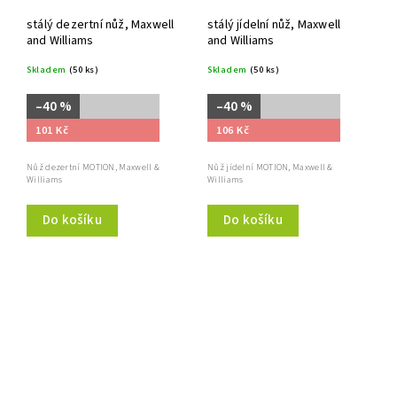
stálý dezertní nůž, Maxwell
stálý jídelní nůž, Maxwell
and Williams
and Williams
Skladem
(50 ks)
Skladem
(50 ks)
–40 %
–40 %
101 Kč
106 Kč
Nůž dezertní MOTION, Maxwell &
Nůž jídelní MOTION, Maxwell &
Williams
Williams
Do košíku
Do košíku