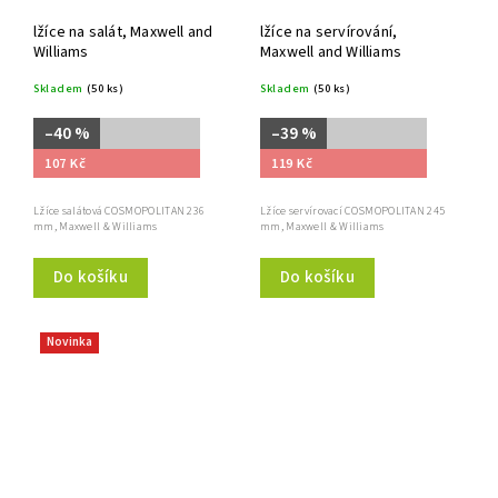
lžíce na salát, Maxwell and
lžíce na servírování,
Williams
Maxwell and Williams
Skladem
(50 ks)
Skladem
(50 ks)
–40 %
–39 %
107 Kč
119 Kč
Lžíce salátová COSMOPOLITAN 236
Lžíce servírovací COSMOPOLITAN 245
mm, Maxwell & Williams
mm, Maxwell & Williams
Do košíku
Do košíku
Novinka