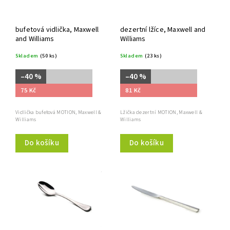
bufetová vidlička, Maxwell
dezertní lžíce, Maxwell and
and Williams
Williams
Skladem
(50 ks)
Skladem
(23 ks)
–40 %
–40 %
75 Kč
81 Kč
Vidlička bufetová MOTION, Maxwell &
Lžička dezertní MOTION, Maxwell &
Williams
Williams
Do košíku
Do košíku