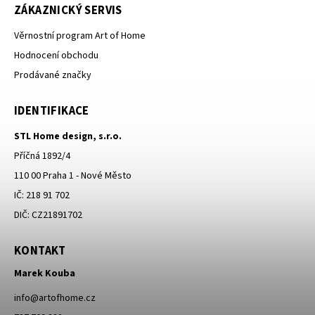
ZÁKAZNICKÝ SERVIS
Věrnostní program Art of Home
Hodnocení obchodu
Prodávané značky
IDENTIFIKACE
STL Home design, s.r.o.
Příčná 1892/4
110 00 Praha 1 - Nové Město
IČ: 218 91 702
DIČ: CZ21891702
KONTAKT
Marek Kouba
info
@
artofhome.cz