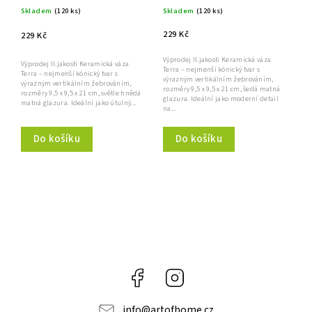
hnědá matná, Clay
Clay
Skladem
(120 ks)
Skladem
(120 ks)
229 Kč
229 Kč
Výprodej II.jakosti Keramická váza
Výprodej II.jakosti Keramická váza
Terra – nejmenší kónický tvar s
Terra – nejmenší kónický tvar s
výrazným vertikálním žebrováním,
výrazným vertikálním žebrováním,
rozměry 9,5 x 9,5 x 21 cm, šedá matná
rozměry 9,5 x 9,5 x 21 cm, světle hnědá
glazura. Ideální jako moderní detail
matná glazura. Ideální jako útulný...
na...
Do košíku
Do košíku
Facebook
Instagram
info
@
artofhome.cz