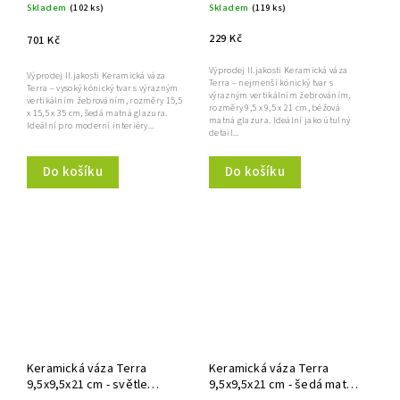
Skladem
(102 ks)
Skladem
(119 ks)
229 Kč
701 Kč
Výprodej II.jakosti Keramická váza
Výprodej II.jakosti Keramická váza
Terra – nejmenší kónický tvar s
Terra – vysoký kónický tvar s výrazným
výrazným vertikálním žebrováním,
vertikálním žebrováním, rozměry 15,5
rozměry 9,5 x 9,5 x 21 cm, béžová
x 15,5 x 35 cm, šedá matná glazura.
matná glazura. Ideální jako útulný
Ideální pro moderní interiéry...
detail...
Do košíku
Do košíku
Keramická váza Terra
Keramická váza Terra
9,5x9,5x21 cm - světle
9,5x9,5x21 cm - šedá matná,