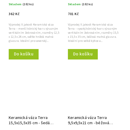
Skladem
(102 ks)
Skladem
(102 ks)
362 Kč
701 Kč
Výprodej II.jakosti Keramická váza
Výprodej II.jakosti Keramická váza
Terra – menší kónický tvar s výrazným
Terra – vysoký kónický tvar s výrazným
vertikálním žebrováním, rozměry 12,5
vertikálním žebrováním, rozměry 15,5
x 12,5 x 28 cm, světle hnědá matná
x 15,5 x 35 cm, béžová matná glazura.
glazura. Ideální pro severský...
Ideální pro velké kytice a...
Do košíku
Do košíku
Keramická váza Terra
Keramická váza Terra
15,5x15,5x35 cm - šedá
9,5x9,5x21 cm - béžová
matná, Clay
matná, Clay