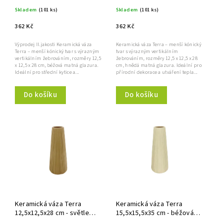
matná, Clay
matná, Clay
Skladem
(101 ks)
Skladem
(101 ks)
362 Kč
362 Kč
Výprodej II.jakosti Keramická váza
Keramická váza Terra – menší kónický
Terra – menší kónický tvar s výrazným
tvar s výrazným vertikálním
vertikálním žebrováním, rozměry 12,5
žebrováním, rozměry 12,5 x 12,5 x 28
x 12,5 x 28 cm, béžová matná glazura.
cm, hnědá matná glazura. Ideální pro
Ideální pro střední kytice a...
přírodní dekorace a utváření tepla...
Do košíku
Do košíku
Keramická váza Terra
Keramická váza Terra
12,5x12,5x28 cm - světle
15,5x15,5x35 cm - béžová
hnědá matná, Clay
matná, Clay