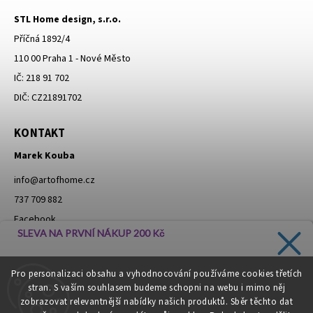
STL Home design, s.r.o.
Příčná 1892/4
110 00 Praha 1 - Nové Město
IČ: 218 91 702
DIČ: CZ21891702
KONTAKT
Marek Kouba
info
@
artofhome.cz
737 709 882
Facebook
SLEVA NA PRVNÍ NÁKUP 200 Kč
Instagram
Zadejte svůj e-mail a dostávejte informace o novinkách a
Pro personalizaci obsahu a vyhodnocování používáme cookies třetích
slevách přímo do vaší schránky!
stran. S vaším souhlasem budeme schopni na webu i mimo něj
Moje objednávka - odstoupení od smlouvy
zobrazovat relevantnější nabídky našich produktů. Sběr těchto dat