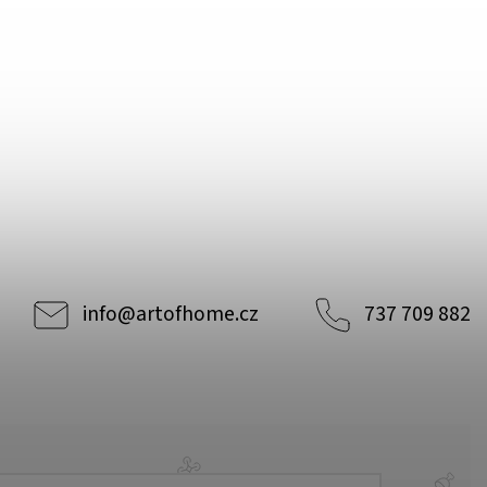
info
@
artofhome.cz
737 709 882