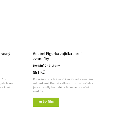
krásný
Goebel Figurka zajíčka Jarní
zvonečky
Dodání 2 - 3 týdny
951 Kč
!“ je
Rozkošní sněhobílí zajíčci skvěle ladí s jemnými
, ale také s
sněženkami. Křehké květy symbolizují začátek
vy, které do
jara a neměly by chybět v žádné velikonoční
výzdobě.
Do košíku