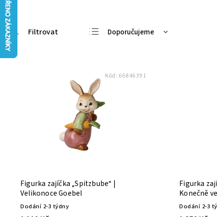
Doporučujeme
Nejlevnější
Nejdražší
Kód:
66846391
Nejprodávanější
Abecedně
Figurka zajíčka „Spitzbube“ |
Figurka zaj
Velikonoce Goebel
Konečně ve
Velikonoce
Dodání 2-3 týdny
Dodání 2-3 t