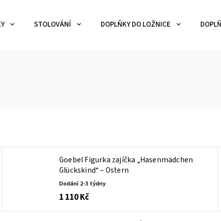
KY
STOLOVÁNÍ
DOPLŇKY DO LOŽNICE
DOPLŇ
Goebel Figurka zajíčka „Hasenmädchen
Glückskind“ – Ostern
Dodání 2-3 týdny
1 110 Kč