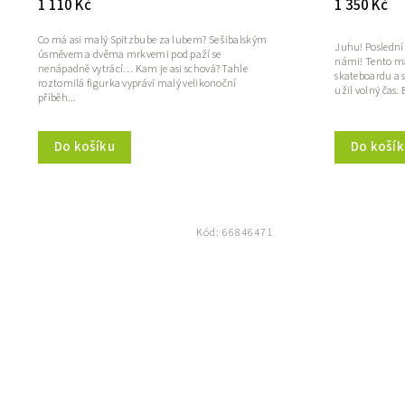
1 110 Kč
1 350 Kč
Co má asi malý Spitzbube za lubem? Se šibalským
Juhu! Poslední
úsměvem a dvěma mrkvemi pod paží se
námi! Tento ma
nenápadně vytrácí… Kam je asi schová? Tahle
skateboardu a 
roztomilá figurka vypráví malý velikonoční
užil volný čas. 
příběh...
Do košíku
Do košík
Kód:
66846471