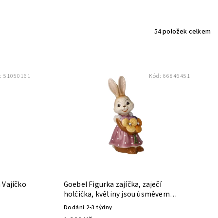
54
položek celkem
:
51050161
Kód:
66846451
 Vajíčko
Goebel Figurka zajíčka, zaječí
holčička, květiny jsou úsměvem
země! - Velikonoce
Dodání 2-3 týdny