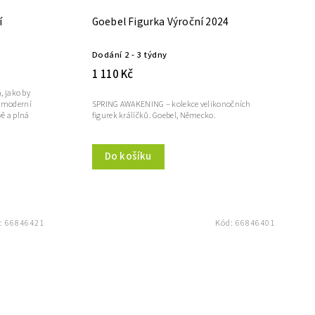
í
Goebel Figurka Výroční 2024
Dodání 2 - 3 týdny
1 110 Kč
, jako by
o moderní
SPRING AWAKENING – kolekce velikonočních
vě a plná
figurek králíčků. Goebel, Německo.
Do košíku
:
66846421
Kód:
66846401