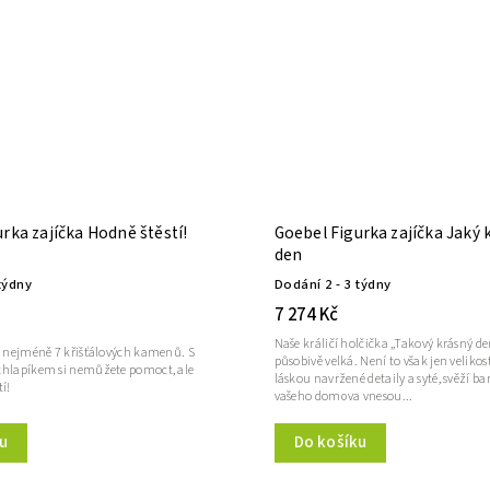
rka zajíčka Hodně štěstí!
Goebel Figurka zajíčka Jaký 
den
týdny
Dodání 2 - 3 týdny
7 274 Kč
Naše králičí holčička „Takový krásný den
bí nejméně 7 křišťálových kamenů. S
působivě velká. Není to však jen velikost
chlapíkem si nemůžete pomoct, ale
láskou navržené detaily a syté, svěží bar
í!
vašeho domova vnesou...
Do košíku
u