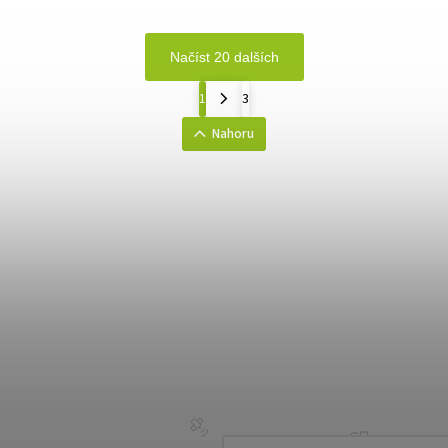
Načíst 20 dalších
1
3
Nahoru