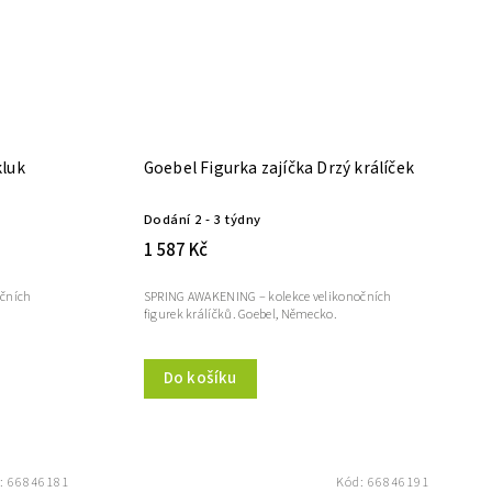
kluk
Goebel Figurka zajíčka Drzý králíček
Dodání 2 - 3 týdny
1 587 Kč
očních
SPRING AWAKENING – kolekce velikonočních
figurek králíčků. Goebel, Německo.
Do košíku
:
66846181
Kód:
66846191