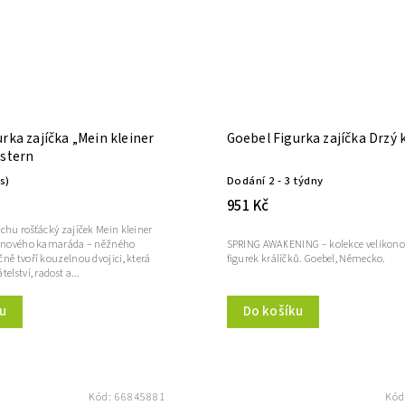
rka zajíčka „Mein kleiner
Goebel Figurka zajíčka Drzý 
Ostern
ks)
Dodání 2 - 3 týdny
951 Kč
chu rošťácký zajíček Mein kleiner
l nového kamaráda – něžného
SPRING AWAKENING – kolekce velikon
ně tvoří kouzelnou dvojici, která
figurek králíčků. Goebel, Německo.
elství, radost a...
u
Do košíku
Kód:
66845881
Kód