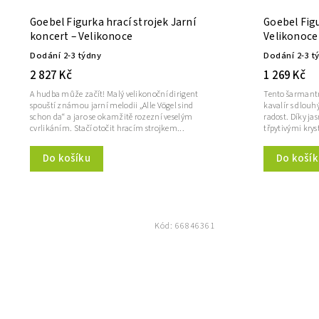
Goebel Figurka hrací strojek Jarní
Goebel Figu
koncert – Velikonoce
Velikonoce
Dodání 2-3 týdny
Dodání 2-3 t
2 827 Kč
1 269 Kč
A hudba může začít! Malý velikonoční dirigent
Tento šarmantn
spouští známou jarní melodii „Alle Vögel sind
kavalír s dlo
schon da“ a jaro se okamžitě rozezní veselým
radost. Díky 
cvrlikáním. Stačí otočit hracím strojkem...
třpytivými krys
Do košíku
Do košík
Kód:
66846361