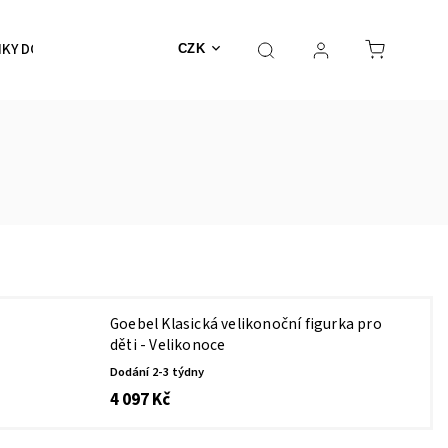
KY DO KOUPELNY
SKLENICE, HRNKY, ŠÁLKY
DOPLŇK
CZK
Goebel Klasická velikonoční figurka pro
děti - Velikonoce
Dodání 2-3 týdny
4 097 Kč