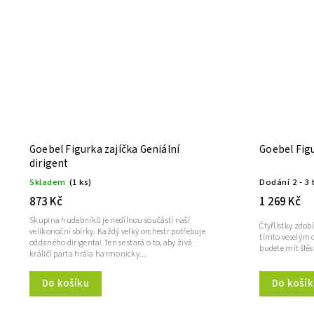
Goebel Figurka zajíčka Geniální
Goebel Figu
dirigent
Skladem
(1 ks)
Dodání 2 - 3 
873 Kč
1 269 Kč
Skupina hudebníků je nedílnou součástí naší
Čtyřlístky zdo
velikonoční sbírky. Každý velký orchestr potřebuje
tímto veselým 
oddaného dirigenta! Ten se stará o to, aby živá
budete mít štěst
králičí parta hrála harmonicky...
Do košíku
Do košík