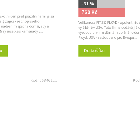
–31 %
760 Kč
 školní den před prázdninami je za
lý zajíček se chopí svého
Velikonoce FITZ & FLOYD - opulentní d
s nadšením spěchá domů, aby si
vyráběné v USA. Tato firma dodává již o
Brzy se setká s kamarády v...
výzdobu prvním dámám do Bílého dom
Floyd, USA - zastoupeno pro Evropu...
Do košíku
u
Kód:
66846111
Kód