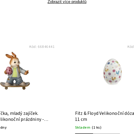
Zobrazit více produktů
Kód:
66846441
Kód
íčka, mladý zajíček.
Fitz & Floyd Velikonoční dóza
likonoční prázdniny -
11 cm
ýdny
Skladem
(1 ks)