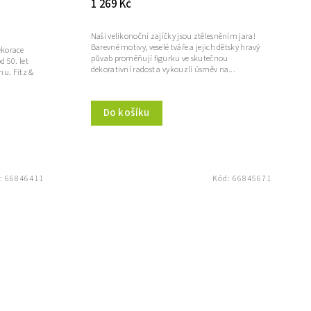
1 269 Kč
Naši velikonoční zajíčky jsou ztělesněním jara!
Barevné motivy, veselé tváře a jejich dětsky hravý
ekorace
půvab proměňují figurku ve skutečnou
d 50. let
dekorativní radost a vykouzlí úsměv na...
u. Fitz &
Do košíku
:
66846411
Kód:
66845671