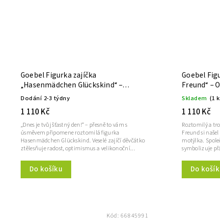
Goebel Figurka zajíčka
Goebel Figu
„Hasenmädchen Glückskind“ –
Freund“ – 
Ostern
Dodání 2-3 týdny
Skladem
(1 
1 110 Kč
1 110 Kč
„Dnes je tvůj šťastný den!“ – přesně to vám s
Roztomilý a tro
úsměvem připomene roztomilá figurka
Freund si naše
Hasenmädchen Glückskind. Veselé zajíčí děvčátko
motýlka. Společ
ztělesňuje radost, optimismus a velikonoční...
symbolizuje přát
Do košíku
Do košík
Kód:
66845991