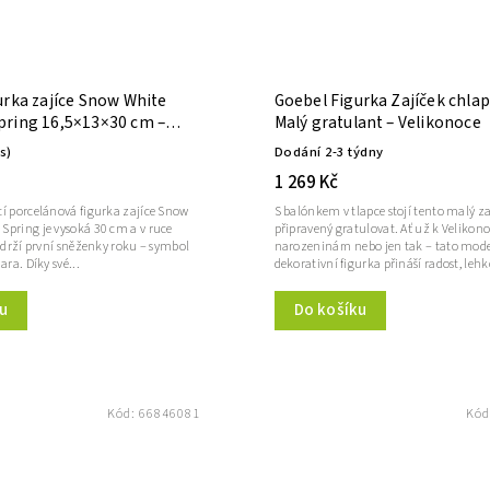
urka zajíce Snow White
Goebel Figurka Zajíček chla
ring 16,5×13×30 cm –
Malý gratulant – Velikonoce
ks)
Dodání 2-3 týdny
1 269 Kč
cí porcelánová figurka zajíce Snow
S balónkem v tlapce stojí tento malý za
Spring je vysoká 30 cm a v ruce
připravený gratulovat. Ať už k Velikon
í drží první sněženky roku – symbol
narozeninám nebo jen tak – tato mod
ara. Díky své...
dekorativní figurka přináší radost, lehko
u
Do košíku
Kód:
66846081
Kód