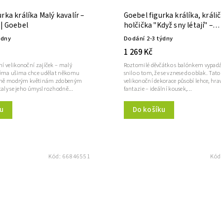
rka králíka Malý kavalír –
Goebel figurka králíka, králič
 | Goebel
holčička "Když sny létají" –
Velikonoce | Goebel
ýdny
Dodání 2-3 týdny
1 269 Kč
í velikonoční zajíček – malý
Roztomilé děvčátko s balónkem vypadá
uhýma ušima chce udělat někomu
snilo o tom, že se vznese do oblak. Tat
jasně modrým květinám zdobeným
velikonoční dekorace působí lehce, hra
taly se jeho úmysl rozhodně...
fantazie – ideální kousek,...
u
Do košíku
Kód:
66846551
Kód