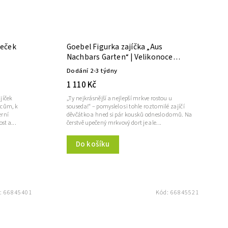
peček
Goebel Figurka zajíčka „Aus
Nachbars Garten“ | Velikonoce
Goebel
Dodání 2-3 týdny
1 110 Kč
jíček
„Ty nejkrásnější a nejlepší mrkve rostou u
ocům, k
souseda!“ – pomyslelo si tohle roztomilé zajíčí
erní
děvčátko a hned si pár kousků odneslo domů. Na
st a...
čerstvě upečený mrkvový dort je ale...
Do košíku
:
66845401
Kód:
66845521