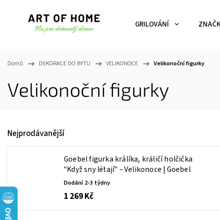
GRILOVÁNÍ
ZNAČ
Domů
/
DEKORACE DO BYTU
/
VELIKONOCE
/
Velikonoční figurky
Velikonoční figurky
Nejprodávanější
Goebel figurka králíka, králičí holčička
"Když sny létají" – Velikonoce | Goebel
Dodání 2-3 týdny
1 269 Kč