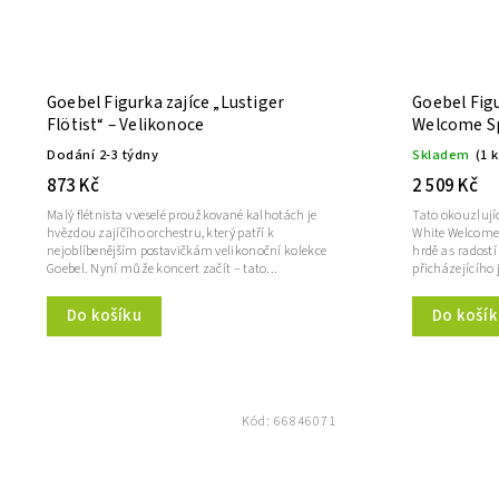
Goebel Figurka zajíce „Lustiger
Goebel Fig
Flötist“ – Velikonoce
Welcome Sp
Ostern
Dodání 2-3 týdny
Skladem
(1 
873 Kč
2 509 Kč
Malý flétnista v veselé proužkované kalhotách je
Tato okouzlují
hvězdou zajíčího orchestru, který patří k
White Welcome 
nejoblíbenějším postavičkám velikonoční kolekce
hrdě a s radost
Goebel. Nyní může koncert začít – tato...
přicházejícího j
Do košíku
Do košík
Kód:
66846071