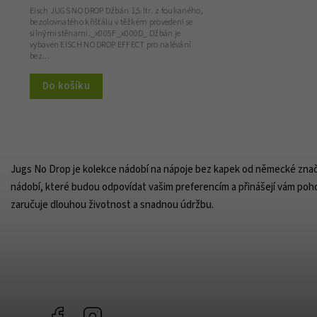
Eisch JUGS NO DROP Džbán 1,5 ltr. z foukaného,
bezolovnatého křišťálu v těžkém provedení se
silnými stěnami._x005F_x000D_ Džbán je
vybaven EISCH NO DROP EFFECT pro nalévání
bez...
Do košíku
Jugs No Drop je kolekce nádobí na nápoje bez kapek od německé značky 
nádobí, které budou odpovídat vašim preferencím a přinášejí vám pohod
zaručuje dlouhou životnost a snadnou údržbu.
Facebook
Instagram