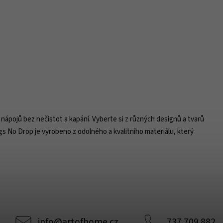
nápojů bez nečistot a kapání. Vyberte si z různých designů a tvarů
gs No Drop je vyrobeno z odolného a kvalitního materiálu, který
info
@
artofhome.cz
737 709 882