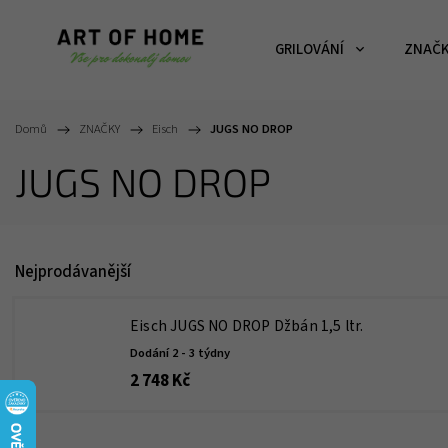
GRILOVÁNÍ
ZNAČ
Domů
/
ZNAČKY
/
Eisch
/
JUGS NO DROP
JUGS NO DROP
Nejprodávanější
Eisch JUGS NO DROP Džbán 1,5 ltr.
Dodání 2 - 3 týdny
2 748 Kč