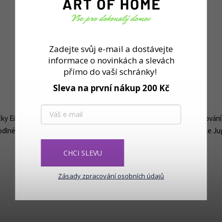
Zadejte svůj e-mail a dostávejte
informace o novinkách a slevách
přímo do vaší schránky!
Sleva na první nákup 200 Kč
Eisch. Tato kolekce nabízí praktické a elegantní řešení pro servírování 
lné servírování a užívání vašich oblíbených nápojů. Nádobí z kolekce Ju
CHCI SLEVU
Zásady zpracování osobních údajů