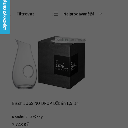
Nejprodávanější
Doporučujeme
Nejlevnější
Kód:
EIS30170615
Nejdražší
Abecedně
Eisch JUGS NO DROP Džbán 1,5 ltr.
Dodání 2 - 3 týdny
2 748 Kč