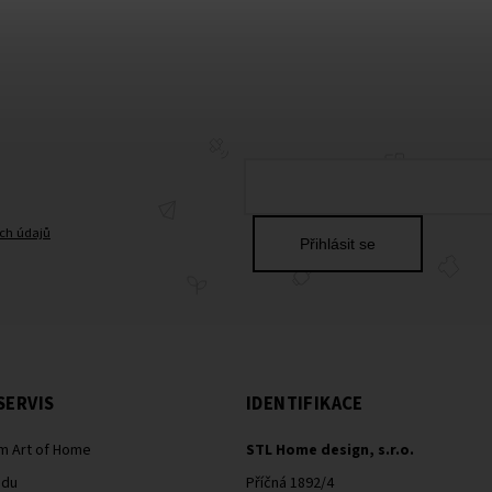
ch údajů
Přihlásit se
SERVIS
IDENTIFIKACE
m Art of Home
STL Home design, s.r.o.
odu
Příčná 1892/4