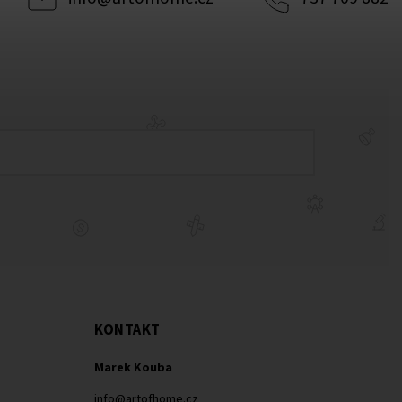
KONTAKT
Marek Kouba
info
@
artofhome.cz