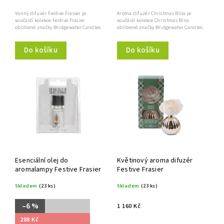
Vonný difuzér Festive Frasier je
Aroma difuzér Christmas Bliss je
součástí kolekce Festive Frasier
součástí kolekce Christmas Bliss
oblíbené značky Bridgewater Candles
oblíbené značky Bridgewater Candles
Do košíku
Do košíku
Esenciální olej do
Květinový aroma difuzér
aromalampy Festive Frasier
Festive Frasier
Skladem
(23 ks)
Skladem
(23 ks)
–6 %
1 160 Kč
288 Kč