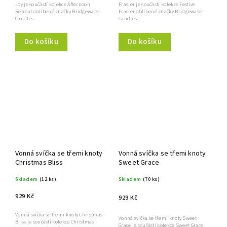
Joy je součástí kolekce Afternoon
Frasier je součástí kolekce Festive
Retreat oblíbené značky Bridgewater
Frasier oblíbené značky Bridgewater
Candles
Candles
Do košíku
Do košíku
Vonná svíčka se třemi knoty
Vonná svíčka se třemi knoty
Christmas Bliss
Sweet Grace
Skladem
(12 ks)
Skladem
(70 ks)
929 Kč
929 Kč
Vonná svíčka se třemi knoty Christmas
Vonná svíčka se třemi knoty Sweet
Bliss je součástí kolekce Christmas
Grace je součástí kolekce Sweet Grace