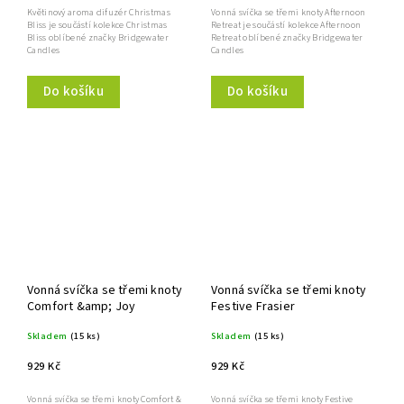
Květinový aroma difuzér Christmas
Vonná svíčka se třemi knoty Afternoon
Bliss je součástí kolekce Christmas
Retreat je součástí kolekce Afternoon
Bliss oblíbené značky Bridgewater
Retreat oblíbené značky Bridgewater
Candles
Candles
Do košíku
Do košíku
Vonná svíčka se třemi knoty
Vonná svíčka se třemi knoty
Comfort &amp; Joy
Festive Frasier
Skladem
(15 ks)
Skladem
(15 ks)
929 Kč
929 Kč
Vonná svíčka se třemi knoty Comfort &
Vonná svíčka se třemi knoty Festive