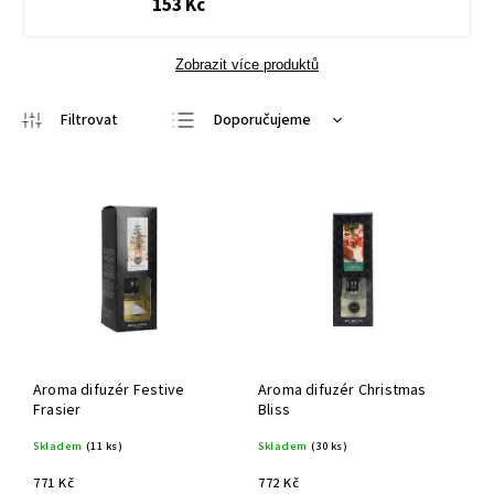
153 Kč
Zobrazit více produktů
Doporučujeme
Nejlevnější
Nejdražší
Nejprodávanější
Abecedně
Aroma difuzér Festive
Aroma difuzér Christmas
Frasier
Bliss
Skladem
(11 ks)
Skladem
(30 ks)
771 Kč
772 Kč