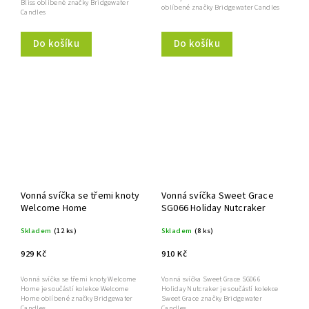
Bliss oblíbené značky Bridgewater
oblíbené značky Bridgewater Candles
Candles
Do košíku
Do košíku
Vonná svíčka se třemi knoty
Vonná svíčka Sweet Grace
Welcome Home
SG066 Holiday Nutcraker
Skladem
(12 ks)
Skladem
(8 ks)
929 Kč
910 Kč
Vonná svíčka se třemi knoty Welcome
Vonná svíčka Sweet Grace SG066
Home je součástí kolekce Welcome
Holiday Nutcraker je součástí kolekce
Home oblíbené značky Bridgewater
Sweet Grace značky Bridgewater
Candles
Candles