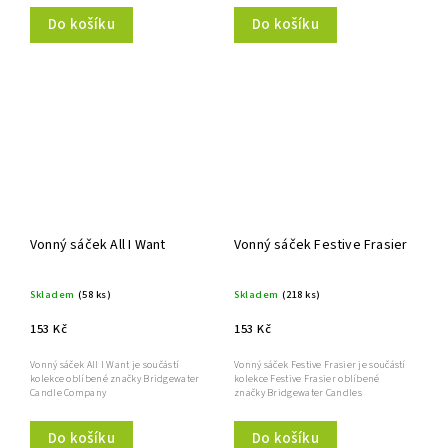
Do košíku
Do košíku
Vonný sáček All I Want
Vonný sáček Festive Frasier
Skladem
(58 ks)
Skladem
(218 ks)
153 Kč
153 Kč
Vonný sáček All I Want je součástí
Vonný sáček Festive Frasier je součástí
kolekce oblíbené značky Bridgewater
kolekce Festive Frasier oblíbené
Candle Company
značky Bridgewater Candles
Do košíku
Do košíku