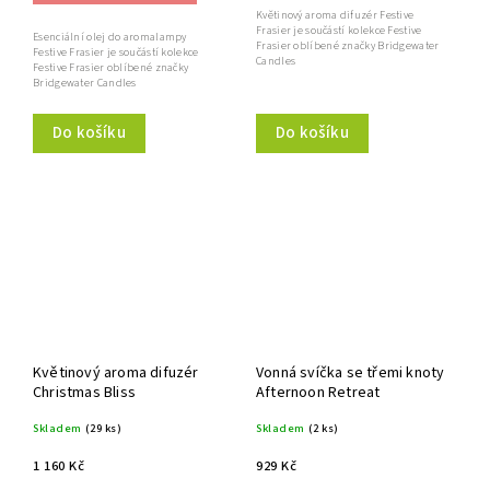
Květinový aroma difuzér Festive
Frasier je součástí kolekce Festive
Esenciální olej do aromalampy
Frasier oblíbené značky Bridgewater
Festive Frasier je součástí kolekce
Candles
Festive Frasier oblíbené značky
Bridgewater Candles
Do košíku
Do košíku
Květinový aroma difuzér
Vonná svíčka se třemi knoty
Christmas Bliss
Afternoon Retreat
Skladem
(29 ks)
Skladem
(2 ks)
1 160 Kč
929 Kč