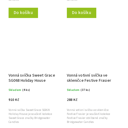
Do košíku
Do košíku
Vonná svíčka Sweet Grace
Vonná votivní svíčka ve
SG068 Holiday House
skleničce Festive Frasier
Skladem
(4 ks)
Skladem
(37 ks)
910 Kč
288 Kč
Vonná svíčka Sweet Grace SG068
Vonná votivní svíčka ve skleničce
Holiday House je součástí kolekce
Festive Frasier je součástí kolekce
Sweet Grace značky Bridgewater
Festive Frasier oblíbené značky
Candles
Bridgewater Candles