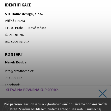
IDENTIFIKACE
STL Home design, s.r.o.
Příčná 1892/4
110 00 Praha 1 - Nové Město
IČ: 218 91 702
DIČ: CZ21891702
KONTAKT
Marek Kouba
info
@
artofhome.cz
737 709 882
Facebook
SLEVA NA PRVNÍ NÁKUP 200 Kč
Instagram
Zadejte svůj e-mail a dostávejte informace o novinkách a
Pro personalizaci obsahu a vyhodnocování používáme cookies třetích
slevách přímo do vaší schránky!
stran. S vaším souhlasem budeme schopni na webu i mimo něj