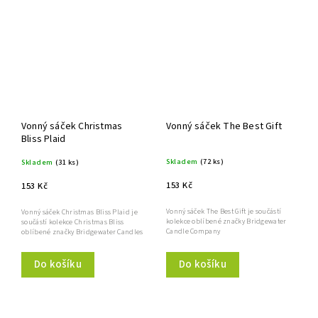
Vonný sáček Christmas
Vonný sáček The Best Gift
Bliss Plaid
Skladem
(72 ks)
Skladem
(31 ks)
153 Kč
153 Kč
Vonný sáček The Best Gift je součástí
Vonný sáček Christmas Bliss Plaid je
kolekce oblíbené značky Bridgewater
součástí kolekce Christmas Bliss
Candle Company
oblíbené značky Bridgewater Candles
Do košíku
Do košíku