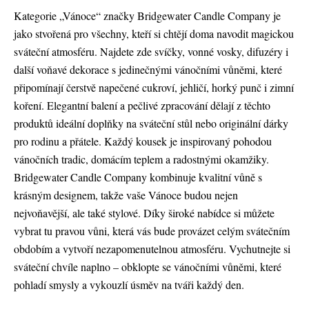
Kategorie „Vánoce“ značky Bridgewater Candle Company je
jako stvořená pro všechny, kteří si chtějí doma navodit magickou
sváteční atmosféru. Najdete zde svíčky, vonné vosky, difuzéry i
další voňavé dekorace s jedinečnými vánočními vůněmi, které
připomínají čerstvě napečené cukroví, jehličí, horký punč i zimní
koření. Elegantní balení a pečlivé zpracování dělají z těchto
produktů ideální doplňky na sváteční stůl nebo originální dárky
pro rodinu a přátele. Každý kousek je inspirovaný pohodou
vánočních tradic, domácím teplem a radostnými okamžiky.
Bridgewater Candle Company kombinuje kvalitní vůně s
krásným designem, takže vaše Vánoce budou nejen
nejvoňavější, ale také stylové. Díky široké nabídce si můžete
vybrat tu pravou vůni, která vás bude provázet celým svátečním
obdobím a vytvoří nezapomenutelnou atmosféru. Vychutnejte si
sváteční chvíle naplno – obklopte se vánočními vůněmi, které
pohladí smysly a vykouzlí úsměv na tváři každý den.