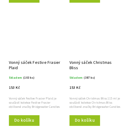
Vonný sáček Festive Frasier
Vonný sáček Christmas
Plaid
Bliss
Skladem
(103 ks)
Skladem
(387 ks)
153 Kč
153 Kč
Vonný sáček Festive Frasier Plaid je
Vonný sáček Christmas Bliss 115 ml je
součástí kolekce Festive Frasier
součástí kolekce Christmas Bliss
oblíbené značky Bridgewater Candles
oblíbené značky Bridgewater Candles
Do košíku
Do košíku