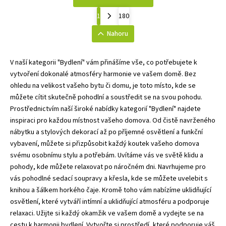
1
180
Nahoru
V naší kategorii "Bydlení" vám přinášíme vše, co potřebujete k
vytvoření dokonalé atmosféry harmonie ve vašem domě. Bez
ohledu na velikost vašeho bytu či domu, je toto místo, kde se
můžete cítit skutečně pohodlní a soustředit se na svou pohodu.
Prostřednictvím naší široké nabídky kategorií "Bydlení" najdete
inspiraci pro každou místnost vašeho domova. Od čistě navrženého
nábytku a stylových dekorací až po příjemné osvětlení a funkční
vybavení, můžete si přizpůsobit každý koutek vašeho domova
svému osobnímu stylu a potřebám. Uvítáme vás ve světě klidu a
pohody, kde můžete relaxovat po náročném dni. Navrhujeme pro
vás pohodlné sedací soupravy a křesla, kde se můžete uvelebit s
knihou a šálkem horkého čaje. Kromě toho vám nabízíme uklidňující
osvětlení, které vytváří intímní a uklidňující atmosféru a podporuje
relaxaci. Užijte si každý okamžik ve vašem domě a vydejte se na
cestu k harmonii bydlení. Vytvořte si prostředí, které podporuje váš