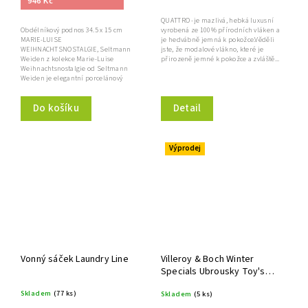
946 Kč
QUATTRO -je mazlivá, hebká luxusní
Obdélníkový podnos 34.5 x 15 cm
vyrobená ze 100% přírodních vláken a
MARIE-LUISE
je hedvábně jemná k pokožce.Věděli
WEIHNACHTSNOSTALGIE, Seltmann
jste, že modalové vlákno, které je
Weiden z kolekce Marie-Luise
přirozeně jemné k pokožce a zvláště...
Weihnachtsnostalgie od Seltmann
Weiden je elegantní porcelánový
výrobek...
Do košíku
Detail
Výprodej
Vonný sáček Laundry Line
Villeroy & Boch Winter
Specials Ubrousky Toy's
Christmas Train in Town
Skladem
(77 ks)
Skladem
(5 ks)
33x33 cm