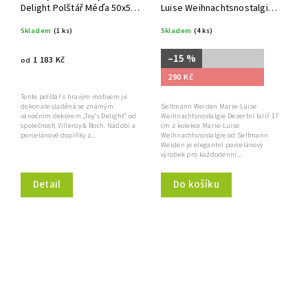
Delight Polštář Méďa 50x50
Luise Weihnachtsnostalgie
cm
Dezertní talíř 17 cm
Skladem
(1 ks)
Skladem
(4 ks)
–15 %
1 183 Kč
od
290 Kč
Tento polštář s hravým motivem je
Seltmann Weiden Marie-Luise
dokonale sladěná se známým
Weihnachtsnostalgie Dezertní talíř 17
vánočním dekorem „Toy's Delight“ od
cm z kolekce Marie-Luise
společnosti Villeroy & Boch. Nádobí a
Weihnachtsnostalgie od Seltmann
porcelánové doplňky z...
Weiden je elegantní porcelánový
výrobek pro každodenní...
Do košíku
Detail