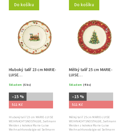
Do košíku
Do košíku
Hluboký talíř 23 cm MARIE-
Mělký talíř 25 cm MARIE-
LUISE
LUISE
WEIHNACHTSNOSTALGIE,
WEIHNACHTSNOSTALGIE,
Skladem
(6 ks)
Skladem
(4 ks)
Seltmann Weiden
Seltmann Weiden
–15 %
–15 %
511 Kč
511 Kč
Hluboký talíř 23 cm MARIE-LUISE
Mělký talíř 25 cm MARIE-LUISE
WEIHNACHTSNOSTALGIE, Seltmann
WEIHNACHTSNOSTALGIE, Seltmann
Weiden z kolekce Marie-Luise
Weiden z kolekce Marie-Luise
Weihnachtsnostalgie od Seltmann
Weihnachtsnostalgie od Seltmann