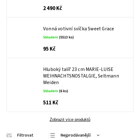
2 490 Kč
Vonná votivní svíčka Sweet Grace
Skladem
(5513 ks)
95 Kč
Hluboký talíř 23 cm MARIE-LUISE
WEIHNACHTSNOSTALGIE, Seltmann
Weiden
Skladem
(6 ks)
511 Kč
Zobrazit více produktů
Nejprodávanější