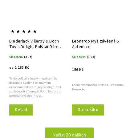
Biederlack Villeroy & Boch
Leonardo Myš závěsná 6
Toy's Delight Polštář Dárek
Autentico
50x50 cm
Skladem
(3 ks)
Skladem
(1 ks)
1 183 Kč
od
156 Kč
Tento polštář s hravým motivem je
dokonale sladěná se známým
Leonardo vánoční ozdoba. Leonardo,
vánočním dekorem „Toy's Delight“ od
Německo
společnosti Villeroy & Boch. Nádobí a
porcelánové doplňky z...
Detail
Do košíku
Načíst 20 dalších