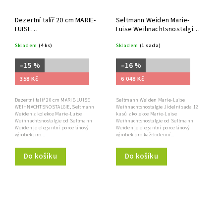
Dezertní talíř 20 cm MARIE-
Seltmann Weiden Marie-
LUISE
Luise Weihnachtsnostalgie
WEIHNACHTSNOSTALGIE,
Jídelní sada 12 kusů
Skladem
(4 ks)
Skladem
(1 sada)
Seltmann Weiden
–15 %
–16 %
358 Kč
6 048 Kč
Dezertní talíř 20 cm MARIE-LUISE
Seltmann Weiden Marie-Luise
WEIHNACHTSNOSTALGIE, Seltmann
Weihnachtsnostalgie Jídelní sada 12
Weiden z kolekce Marie-Luise
kusů z kolekce Marie-Luise
Weihnachtsnostalgie od Seltmann
Weihnachtsnostalgie od Seltmann
Weiden je elegantní porcelánový
Weiden je elegantní porcelánový
výrobek pro...
výrobek pro každodenní...
Do košíku
Do košíku