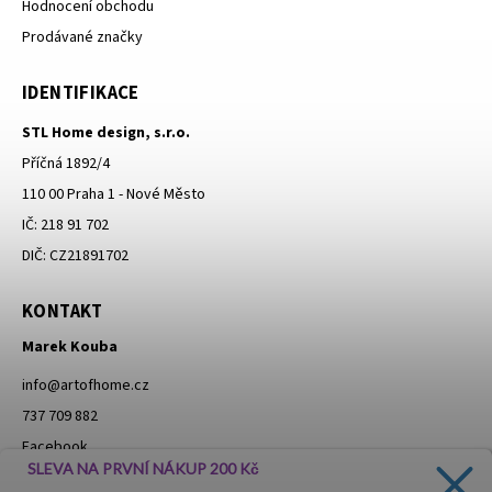
Hodnocení obchodu
Prodávané značky
IDENTIFIKACE
STL Home design, s.r.o.
Příčná 1892/4
110 00 Praha 1 - Nové Město
IČ: 218 91 702
DIČ: CZ21891702
KONTAKT
Marek Kouba
info
@
artofhome.cz
737 709 882
Facebook
SLEVA NA PRVNÍ NÁKUP 200 Kč
Instagram