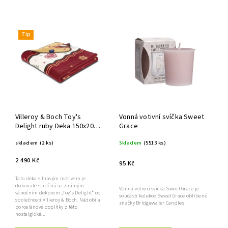
Doporučujeme
Nejlevnější
Tip
Nejdražší
Abecedně
Villeroy & Boch Toy's
Vonná votivní svíčka Sweet
Delight ruby Deka 150x200
Grace
cm
skladem
(2 ks)
Skladem
(5513 ks)
2 490 Kč
95 Kč
Tato deka s hravým motivem je
dokonale sladěná se známým
Vonná votivní svíčka Sweet Grace je
vánočním dekorem „Toy's Delight“ od
součástí kolekce Sweet Grace oblíbené
společnosti Villeroy & Boch. Nádobí a
značky Bridgewater Candles
porcelánové doplňky z této
nostalgické...