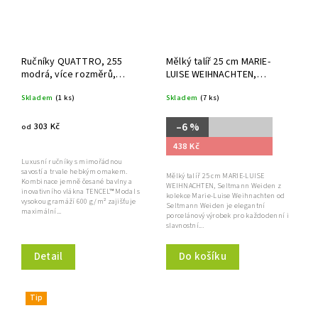
Ručníky QUATTRO, 255
Mělký talíř 25 cm MARIE-
modrá, více rozměrů,
LUISE WEIHNACHTEN,
Framsohn
Seltmann Weiden
Skladem
(1 ks)
Skladem
(7 ks)
–6 %
303 Kč
od
438 Kč
Luxusní ručníky s mimořádnou
savostí a trvale hebkým omakem.
Mělký talíř 25 cm MARIE-LUISE
Kombinace jemně česané bavlny a
WEIHNACHTEN, Seltmann Weiden z
inovativního vlákna TENCEL™ Modal s
kolekce Marie-Luise Weihnachten od
vysokou gramáží 600 g/m² zajišťuje
Seltmann Weiden je elegantní
maximální...
porcelánový výrobek pro každodenní i
slavnostní...
Do košíku
Detail
Tip