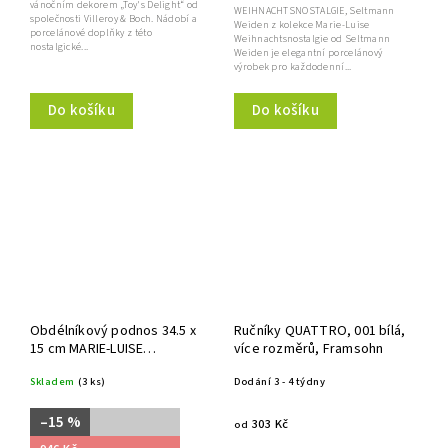
vánočním dekorem „Toy's Delight“ od
WEIHNACHTSNOSTALGIE, Seltmann
společnosti Villeroy & Boch. Nádobí a
Weiden z kolekce Marie-Luise
porcelánové doplňky z této
Weihnachtsnostalgie od Seltmann
nostalgické...
Weiden je elegantní porcelánový
výrobek pro každodenní...
Do košíku
Do košíku
Obdélníkový podnos 34.5 x
Ručníky QUATTRO, 001 bílá,
15 cm MARIE-LUISE
více rozměrů, Framsohn
WEIHNACHTSNOSTALGIE,
Skladem
(3 ks)
Dodání 3 - 4 týdny
Seltmann Weiden
–15 %
303 Kč
od