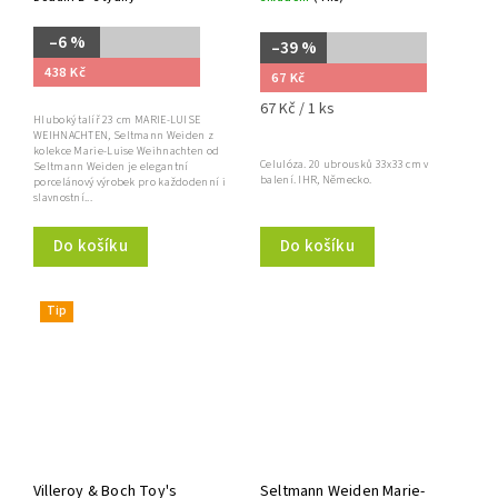
–6 %
–39 %
438 Kč
67 Kč
67 Kč / 1 ks
Hluboký talíř 23 cm MARIE-LUISE
WEIHNACHTEN, Seltmann Weiden z
kolekce Marie-Luise Weihnachten od
Celulóza. 20 ubrousků 33x33 cm v
Seltmann Weiden je elegantní
balení. IHR, Německo.
porcelánový výrobek pro každodenní i
slavnostní...
Do košíku
Do košíku
Tip
Villeroy & Boch Toy's
Seltmann Weiden Marie-