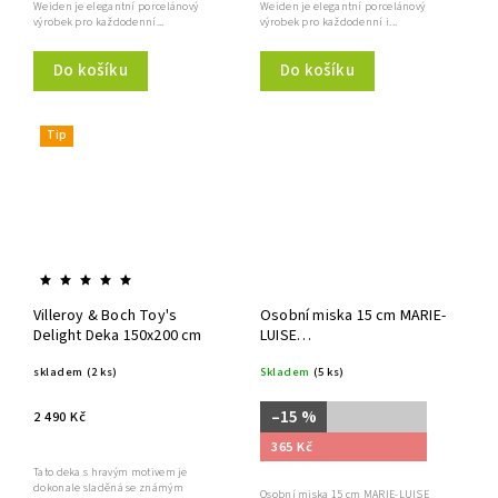
Weiden je elegantní porcelánový
Weiden je elegantní porcelánový
výrobek pro každodenní...
výrobek pro každodenní i...
Do košíku
Do košíku
Tip
Villeroy & Boch Toy's
Osobní miska 15 cm MARIE-
Delight Deka 150x200 cm
LUISE
WEIHNACHTSNOSTALGIE,
skladem
(2 ks)
Skladem
(5 ks)
Seltmann Weiden
–15 %
2 490 Kč
365 Kč
Tato deka s hravým motivem je
dokonale sladěná se známým
Osobní miska 15 cm MARIE-LUISE