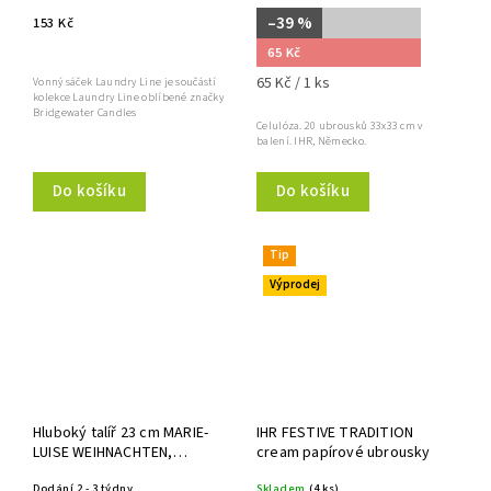
–39 %
153 Kč
65 Kč
65 Kč / 1 ks
Vonný sáček Laundry Line je součástí
kolekce Laundry Line oblíbené značky
Bridgewater Candles
Celulóza. 20 ubrousků 33x33 cm v
balení. IHR, Německo.
Do košíku
Do košíku
Tip
Výprodej
Hluboký talíř 23 cm MARIE-
IHR FESTIVE TRADITION
LUISE WEIHNACHTEN,
cream papírové ubrousky
Seltmann Weiden
Dodání 2 - 3 týdny
Skladem
(4 ks)