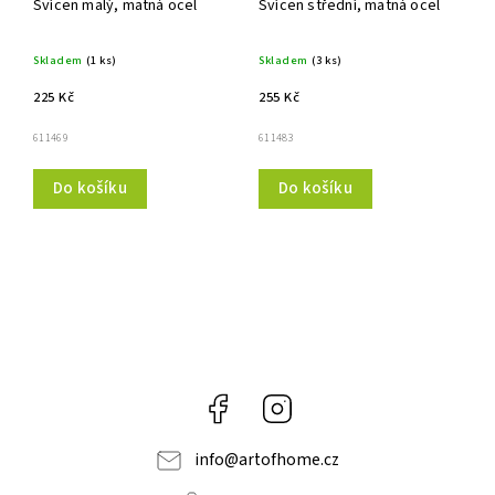
Svícen malý, matná ocel
Svícen střední, matná ocel
Skladem
(1 ks)
Skladem
(3 ks)
225 Kč
255 Kč
611469
611483
Do košíku
Do košíku
Facebook
Instagram
info
@
artofhome.cz