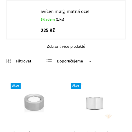
Svícen malý, matná ocel
Skladem
(1 ks)
225 Kč
Zobrazit více produktů
Doporučujeme
Nejlevnější
Nejdražší
Akce
Akce
Nejprodávanější
Abecedně