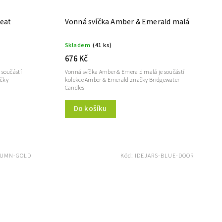
reat
Vonná svíčka Amber & Emerald malá
Skladem
(41 ks)
676 Kč
 součástí
Vonná svíčka Amber & Emerald malá je součástí
ačky
kolekce Amber & Emerald značky Bridgewater
Candles
Do košíku
TUMN-GOLD
Kód:
IDEJARS-BLUE-DOOR