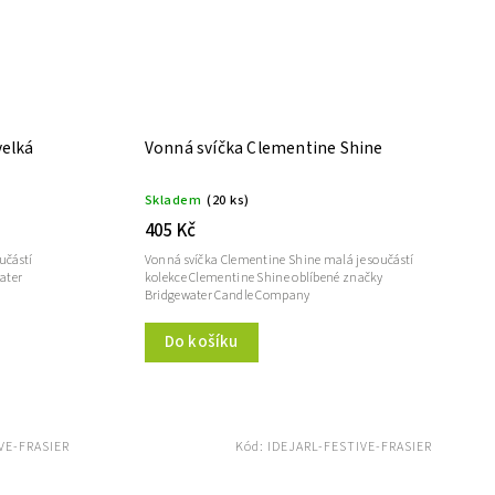
velká
Vonná svíčka Clementine Shine
Skladem
(20 ks)
405 Kč
učástí
Vonná svíčka Clementine Shine malá je součástí
ater
kolekce Clementine Shine oblíbené značky
Bridgewater Candle Company
Do košíku
VE-FRASIER
Kód:
IDEJARL-FESTIVE-FRASIER