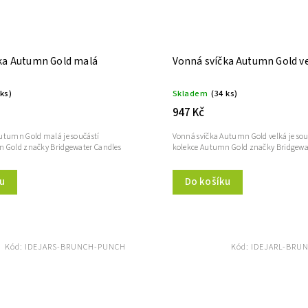
ka Autumn Gold malá
Vonná svíčka Autumn Gold v
 ks)
Skladem
(34 ks)
947 Kč
utumn Gold malá je součástí
Vonná svíčka Autumn Gold velká je sou
 Gold značky Bridgewater Candles
kolekce Autumn Gold značky Bridgewa
u
Do košíku
Kód:
IDEJARS-BRUNCH-PUNCH
Kód:
IDEJARL-BRU