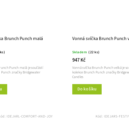
ka Brunch Punch malá
Vonná svíčka Brunch Punch 
 ks)
Skladem
(22 ks)
947 Kč
runch Punch malá je součástí
Vonná svíčka Brunch Punch velká je so
h Punch značky Bridgewater
kolekce Brunch Punch značky Bridgew
Candles
u
Do košíku
Kód:
IDEJARL-COMFORT-AND-JOY
Kód:
IDEJARS-FESTI