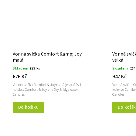
Vonná svíčka Comfort &amp; Joy
Vonná svíč
malá
velká
Skladem
(23 ks)
Skladem
(27
676 Kč
947 Kč
Vonná svíčka Comfort & Joy malá je součástí
Vonná svíčka Co
kolekce Comfort & Joy značky Bridgewater
kolekce Comfor
Candles
Candles
Do košíku
Do košík