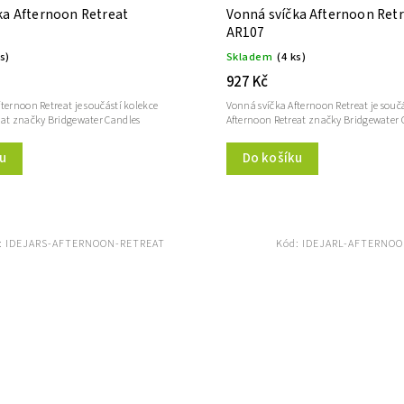
ka Afternoon Retreat
Vonná svíčka Afternoon Ret
AR107
ks)
Skladem
(4 ks)
927 Kč
ternoon Retreat je součástí kolekce
Vonná svíčka Afternoon Retreat je součá
eat značky Bridgewater Candles
Afternoon Retreat značky Bridgewater 
u
Do košíku
:
IDEJARS-AFTERNOON-RETREAT
Kód:
IDEJARL-AFTERNOO