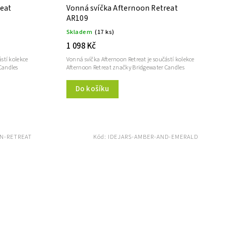
reat
Vonná svíčka Afternoon Retreat
AR109
Skladem
(17 ks)
1 098 Kč
stí kolekce
Vonná svíčka Afternoon Retreat je součástí kolekce
Candles
Afternoon Retreat značky Bridgewater Candles
Do košíku
N-RETREAT
Kód:
IDEJARS-AMBER-AND-EMERALD