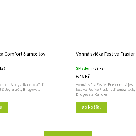
ka Comfort &amp; Joy
Vonná svíčka Festive Frasier
 ks)
Skladem
(39 ks)
676 Kč
mfort & Joy velká je součástí
Vonná svíčka Festive Frasier malá je so
t & Joy značky Bridgewater
kolekce Festive Frasier oblíbené značky
Bridgewater Candles
u
Do košíku