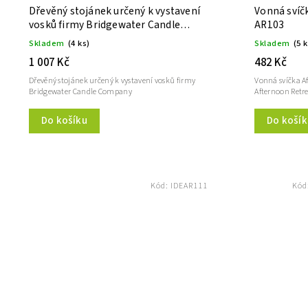
Dřevěný stojánek určený k vystavení
Vonná svíč
vosků firmy Bridgewater Candle
AR103
Company
Skladem
(4 ks)
Skladem
(5 
1 007 Kč
482 Kč
Dřevěný stojánek určený k vystavení vosků firmy
Vonná svíčka Af
Bridgewater Candle Company
Afternoon Retr
Do košíku
Do košík
Kód:
IDEAR111
Kód