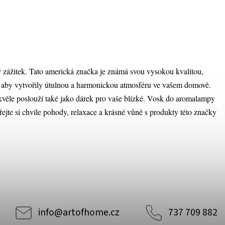
zážitek. Tato americká značka je známá svou vysokou kvalitou,
í, aby vytvořily útulnou a harmonickou atmosféru ve vašem domově.
skvěle poslouží také jako dárek pro vaše blízké. Vosk do aromalampy
jte si chvíle pohody, relaxace a krásné vůně s produkty této značky
info
@
artofhome.cz
737 709 882