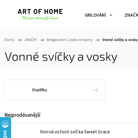
GRILOVÁNÍ
ZNAČ
Domů
/
ZNAČKY
/
Bridgewater Candle company
/
Vonné svíčky a vosky
Vonné svíčky a vosky
Doplňky
Nejprodávanější
Vonná votivní svíčka Sweet Grace