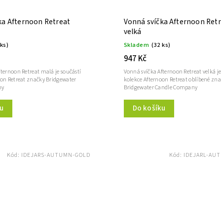
ka Afternoon Retreat
Vonná svíčka Afternoon Ret
velká
 ks)
Skladem
(32 ks)
947 Kč
ternoon Retreat malá je součástí
Vonná svíčka Afternoon Retreat velká je
oon Retreat značky Bridgewater
kolekce Afternoon Retreat oblíbené zn
ny
Bridgewater Candle Company
u
Do košíku
Kód:
IDEJARS-AUTUMN-GOLD
Kód:
IDEJARL-AU