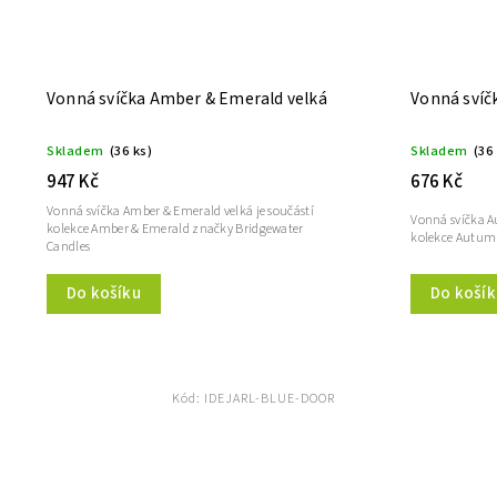
Vonná svíčka Amber & Emerald velká
Vonná svíč
Skladem
(36 ks)
Skladem
(36
947 Kč
676 Kč
Vonná svíčka Amber & Emerald velká je součástí
Vonná svíčka A
kolekce Amber & Emerald značky Bridgewater
kolekce Autumn
Candles
Do košíku
Do košík
Kód:
IDEJARL-BLUE-DOOR