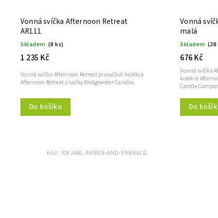
Vonná svíčka Afternoon Retreat
Vonná svíč
AR111
malá
Skladem
(8 ks)
Skladem
(28
1 235 Kč
676 Kč
Vonná svíčka Af
Vonná svíčka Afternoon Retreat je součástí kolekce
kolekce Aftern
Afternoon Retreat značky Bridgewater Candles
Candle Compa
Do košík
Do košíku
Kód:
IDEJARL-AMBER-AND-EMERALD