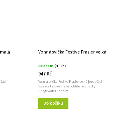
 malá
Vonná svíčka Festive Frasier velká
Skladem
(47 ks)
947 Kč
učástí
Vonná svíčka Festive Frasier velká je součástí
kolekce Festive Frasier oblíbené značky
Bridgewater Candles
Do košíku