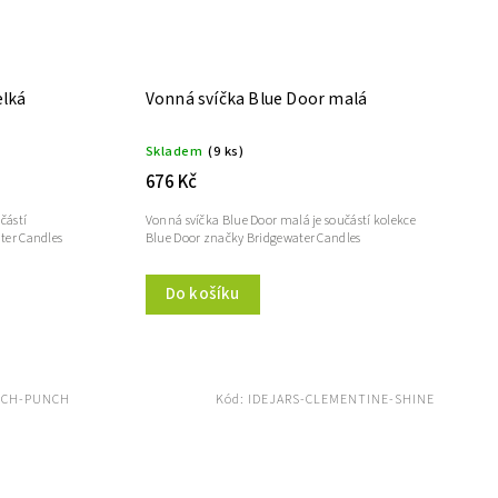
elká
Vonná svíčka Blue Door malá
Skladem
(9 ks)
676 Kč
částí
Vonná svíčka Blue Door malá je součástí kolekce
ter Candles
Blue Door značky Bridgewater Candles
Do košíku
NCH-PUNCH
Kód:
IDEJARS-CLEMENTINE-SHINE