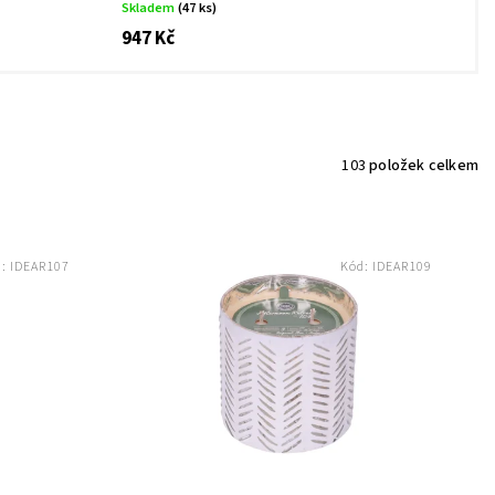
Skladem
(47 ks)
947 Kč
103
položek celkem
d:
IDEAR107
Kód:
IDEAR109