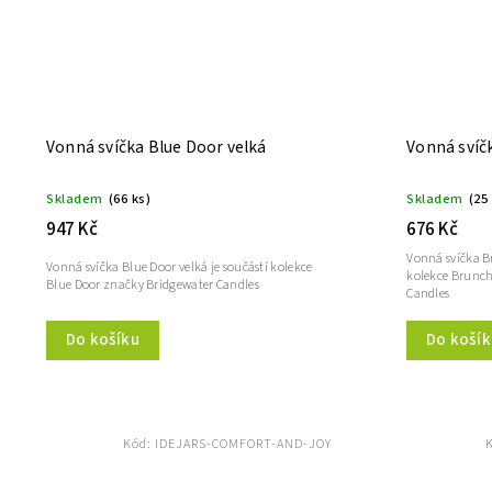
Vonná svíčka Blue Door velká
Vonná svíč
Skladem
(66 ks)
Skladem
(25
947 Kč
676 Kč
Vonná svíčka B
Vonná svíčka Blue Door velká je součástí kolekce
kolekce Brunc
Blue Door značky Bridgewater Candles
Candles
Do košík
Do košíku
Kód:
IDEJARS-COMFORT-AND-JOY