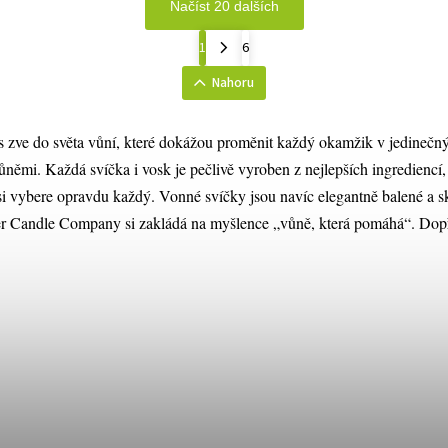
Načíst 20 dalších
1
6
Nahoru
zve do světa vůní, které dokážou proměnit každý okamžik v jedinečný 
němi. Každá svíčka i vosk je pečlivě vyroben z nejlepších ingredienc
 si vybere opravdu každý. Vonné svíčky jsou navíc elegantně balené a 
ter Candle Company si zakládá na myšlence „vůně, která pomáhá“. Dopře