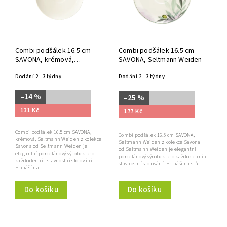
Combi podšálek 16.5 cm
Combi podšálek 16.5 cm
SAVONA, krémová,
SAVONA, Seltmann Weiden
Seltmann Weiden
Dodání 2 - 3 týdny
Dodání 2 - 3 týdny
–14 %
–25 %
131 Kč
177 Kč
Combi podšálek 16.5 cm SAVONA,
Combi podšálek 16.5 cm SAVONA,
krémová, Seltmann Weiden z kolekce
Seltmann Weiden z kolekce Savona
Savona od Seltmann Weiden je
od Seltmann Weiden je elegantní
elegantní porcelánový výrobek pro
porcelánový výrobek pro každodenní i
každodenní i slavnostní stolování.
slavnostní stolování. Přináší na stůl...
Přináší na...
Do košíku
Do košíku