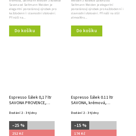
krémová, Seltmann Weiden z kolekce
Weiden z kolekce Savona od
Savona od Seltmann Weiden je
Seltmann Weiden je elegantní
elegantní porcelánový výrobek pro
porcelánový výrobek pro každodenní i
každodenní i slavnostní stolování.
slavnostní stolování. Přináší na stůl
Přináší na...
atmosféru...
Do košíku
Do košíku
Espresso šálek 0,17 ltr
Espresso šálek 0.11 ltr
SAVONA PROVENCE,
SAVONA, krémová,
Seltmann Weiden
Seltmann Weiden
Dodání 2 - 3 týdny
Dodání 2 - 3 týdny
–25 %
–15 %
252 Kč
174 Kč