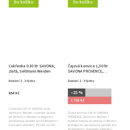
Do košíku
Do košíku
Cukřenka 0.30 ltr SAVONA,
Čajová konvice 1,50 ltr
zlatá, Seltmann Weiden
SAVONA PROVENCE,
Seltmann Weiden
Dodání 2 - 3 týdny
Dodání 2 - 3 týdny
–25 %
854 Kč
1 755 Kč
Cukřenka 0.30 ltr SAVONA, zlatá,
Čajová konvice 1,50 ltr SAVONA
Seltmann Weiden z kolekce Savona
PROVENCE, Seltmann Weiden z
od Seltmann Weiden je elegantní
kolekce Savona od Seltmann Weiden
porcelánový výrobek pro každodenní i
je elegantní porcelánový výrobek pro
slavnostní stolování. Přináší na stůl...
každodenní i slavnostní stolování.