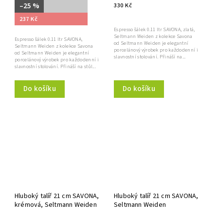
–25 %
330 Kč
237 Kč
Espresso šálek 0.11 ltr SAVONA, zlatá,
Seltmann Weiden z kolekce Savona
Espresso šálek 0.11 ltr SAVONA,
od Seltmann Weiden je elegantní
Seltmann Weiden z kolekce Savona
porcelánový výrobek pro každodenní i
od Seltmann Weiden je elegantní
slavnostní stolování. Přináší na...
porcelánový výrobek pro každodenní i
slavnostní stolování. Přináší na stůl...
Do košíku
Do košíku
Hluboký talíř 21 cm SAVONA,
Hluboký talíř 21 cm SAVONA,
krémová, Seltmann Weiden
Seltmann Weiden