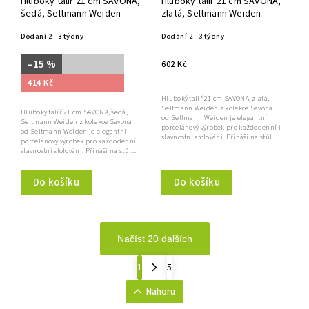
Hluboký talíř 21 cm SAVONA,
Hluboký talíř 21 cm SAVONA,
šedá, Seltmann Weiden
zlatá, Seltmann Weiden
Dodání 2 - 3 týdny
Dodání 2 - 3 týdny
–15 %
602 Kč
414 Kč
Hluboký talíř 21 cm SAVONA, zlatá,
Seltmann Weiden z kolekce Savona
Hluboký talíř 21 cm SAVONA, šedá,
od Seltmann Weiden je elegantní
Seltmann Weiden z kolekce Savona
porcelánový výrobek pro každodenní i
od Seltmann Weiden je elegantní
slavnostní stolování. Přináší na stůl...
porcelánový výrobek pro každodenní i
slavnostní stolování. Přináší na stůl...
Do košíku
Do košíku
Načíst 20 dalších
1
5
Nahoru