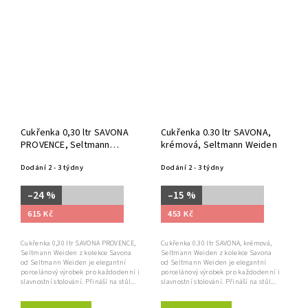
Cukřenka 0,30 ltr SAVONA
Cukřenka 0.30 ltr SAVONA,
PROVENCE, Seltmann
krémová, Seltmann Weiden
Weiden
Dodání 2 - 3 týdny
Dodání 2 - 3 týdny
–24 %
–15 %
615 Kč
453 Kč
Cukřenka 0,30 ltr SAVONA PROVENCE,
Cukřenka 0.30 ltr SAVONA, krémová,
Seltmann Weiden z kolekce Savona
Seltmann Weiden z kolekce Savona
od Seltmann Weiden je elegantní
od Seltmann Weiden je elegantní
porcelánový výrobek pro každodenní i
porcelánový výrobek pro každodenní i
slavnostní stolování. Přináší na stůl...
slavnostní stolování. Přináší na stůl...