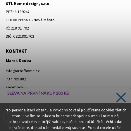
STL Home design, s.r.o.
Příčná 1892/4
110 00 Praha 1 - Nové Město
IČ: 218 91 702
DIČ: CZ21891702
KONTAKT
Marek Kouba
info
@
artofhome.cz
737 709 882
Facebook
SLEVA NA PRVNÍ NÁKUP 200 Kč
Instagram
Zadejte svůj e-mail a dostávejte informace o novinkách a
Pro personalizaci obsahu a vyhodnocování používáme cookies třetích
slevách přímo do vaší schránky!
stran. S vaším souhlasem budeme schopni na webu i mimo něj
Moje objednávka - odstoupení od smlouvy
zobrazovat relevantnější nabídky našich produktů. Sběr těchto dat
nezačneme, dokud nám nedáte svůj souhlas. Pokud chcete udělit