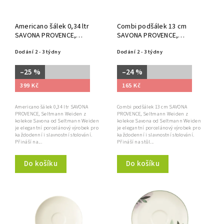
Americano šálek 0,34 ltr
Combi podšálek 13 cm
SAVONA PROVENCE,
SAVONA PROVENCE,
Seltmann Weiden
Seltmann Weiden
Dodání 2 - 3 týdny
Dodání 2 - 3 týdny
–25 %
–24 %
399 Kč
165 Kč
Americano šálek 0,34 ltr SAVONA
Combi podšálek 13 cm SAVONA
PROVENCE, Seltmann Weiden z
PROVENCE, Seltmann Weiden z
kolekce Savona od Seltmann Weiden
kolekce Savona od Seltmann Weiden
je elegantní porcelánový výrobek pro
je elegantní porcelánový výrobek pro
každodenní i slavnostní stolování.
každodenní i slavnostní stolování.
Přináší na...
Přináší na stůl...
Do košíku
Do košíku