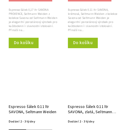
Espresso šálek 0,17 ltr SAVONA
Espresso šálek 0.11 ltr SAVONA,
PROVENCE, Seltmann Weiden z
krémová, Seltmann Weiden z kolekce
kolekce Savona od Seltmann Weiden
Savona od Seltmann Weiden je
je elegantní porcelánový výrobek pro
elegantní porcelánový výrobek pro
každodenní i slavnostní stolování.
každodenní i slavnostní stolování.
Přináší na...
Přináší na...
Do košíku
Do košíku
Espresso šálek 0.11 ltr
Espresso šálek 0.11 ltr
SAVONA, Seltmann Weiden
SAVONA, zlatá, Seltmann
Weiden
Dodání 2 - 3 týdny
Dodání 2 - 3 týdny