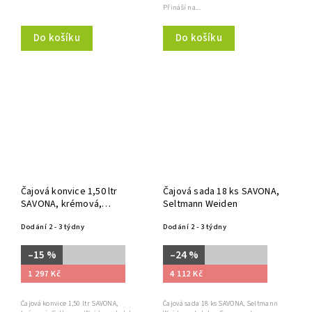
Přináší na...
Do košíku
Do košíku
Čajová konvice 1,50 ltr
Čajová sada 18 ks SAVONA,
SAVONA, krémová,
Seltmann Weiden
Seltmann Weiden
Dodání 2 - 3 týdny
Dodání 2 - 3 týdny
–15 %
–24 %
1 297 Kč
4 112 Kč
Čajová konvice 1,50 ltr SAVONA,
Čajová sada 18 ks SAVONA, Seltmann