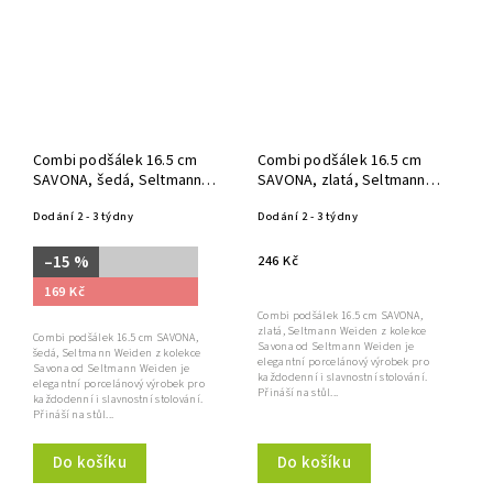
Combi podšálek 16.5 cm
Combi podšálek 16.5 cm
SAVONA, šedá, Seltmann
SAVONA, zlatá, Seltmann
Weiden
Weiden
Dodání 2 - 3 týdny
Dodání 2 - 3 týdny
–15 %
246 Kč
169 Kč
Combi podšálek 16.5 cm SAVONA,
zlatá, Seltmann Weiden z kolekce
Combi podšálek 16.5 cm SAVONA,
Savona od Seltmann Weiden je
šedá, Seltmann Weiden z kolekce
elegantní porcelánový výrobek pro
Savona od Seltmann Weiden je
každodenní i slavnostní stolování.
elegantní porcelánový výrobek pro
Přináší na stůl...
každodenní i slavnostní stolování.
Přináší na stůl...
Do košíku
Do košíku