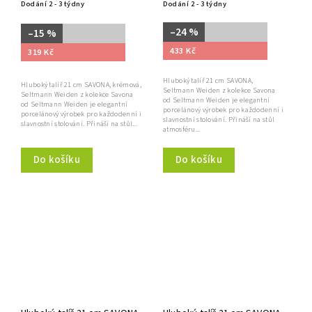
Dodání 2 - 3 týdny
Dodání 2 - 3 týdny
–24 %
–15 %
433 Kč
319 Kč
Hluboký talíř 21 cm SAVONA,
Hluboký talíř 21 cm SAVONA, krémová,
Seltmann Weiden z kolekce Savona
Seltmann Weiden z kolekce Savona
od Seltmann Weiden je elegantní
od Seltmann Weiden je elegantní
porcelánový výrobek pro každodenní i
porcelánový výrobek pro každodenní i
slavnostní stolování. Přináší na stůl
slavnostní stolování. Přináší na stůl...
atmosféru...
Do košíku
Do košíku