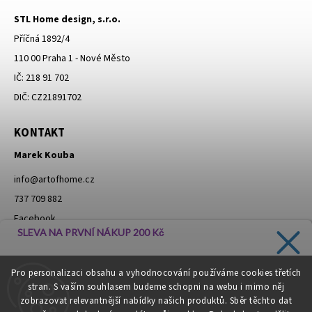
STL Home design, s.r.o.
Příčná 1892/4
110 00 Praha 1 - Nové Město
IČ: 218 91 702
DIČ: CZ21891702
KONTAKT
Marek Kouba
info
@
artofhome.cz
737 709 882
Facebook
SLEVA NA PRVNÍ NÁKUP 200 Kč
Instagram
Zadejte svůj e-mail a dostávejte informace o novinkách a
Pro personalizaci obsahu a vyhodnocování používáme cookies třetích
slevách přímo do vaší schránky!
stran. S vaším souhlasem budeme schopni na webu i mimo něj
Moje objednávka - odstoupení od smlouvy
zobrazovat relevantnější nabídky našich produktů. Sběr těchto dat