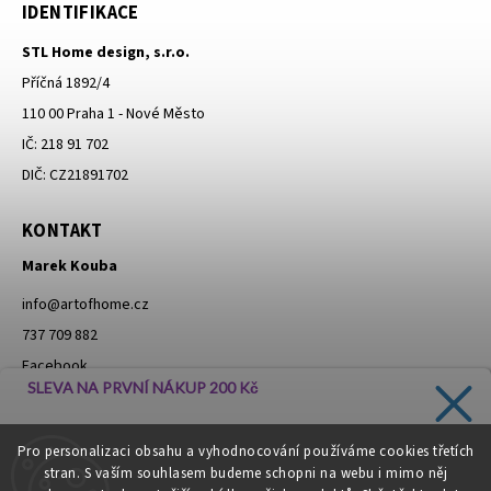
IDENTIFIKACE
STL Home design, s.r.o.
Příčná 1892/4
110 00 Praha 1 - Nové Město
IČ: 218 91 702
DIČ: CZ21891702
KONTAKT
Marek Kouba
info
@
artofhome.cz
737 709 882
Facebook
SLEVA NA PRVNÍ NÁKUP 200 Kč
Instagram
Zadejte svůj e-mail a dostávejte informace o novinkách a
Pro personalizaci obsahu a vyhodnocování používáme cookies třetích
slevách přímo do vaší schránky!
stran. S vaším souhlasem budeme schopni na webu i mimo něj
Moje objednávka - odstoupení od smlouvy