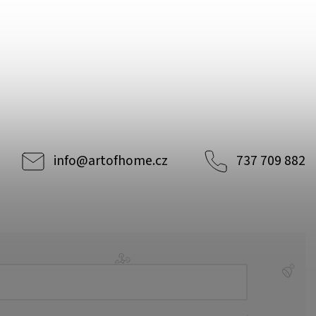
info
@
artofhome.cz
737 709 882