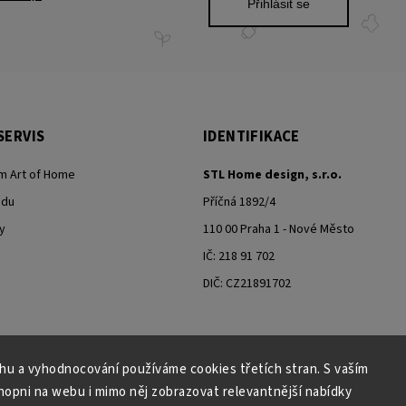
Přihlásit se
SERVIS
IDENTIFIKACE
m Art of Home
STL Home design, s.r.o.
odu
Příčná 1892/4
y
110 00 Praha 1 - Nové Město
IČ: 218 91 702
DIČ: CZ21891702
ahu a vyhodnocování používáme cookies třetích stran. S vaším
Moje objednávka - odstoupení od smlouvy
pni na webu i mimo něj zobrazovat relevantnější nabídky