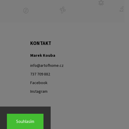
KONTAKT
Marek Kouba
info
@
artofhome.cz
737 709 882
Facebook
Instagram
Souhlasím