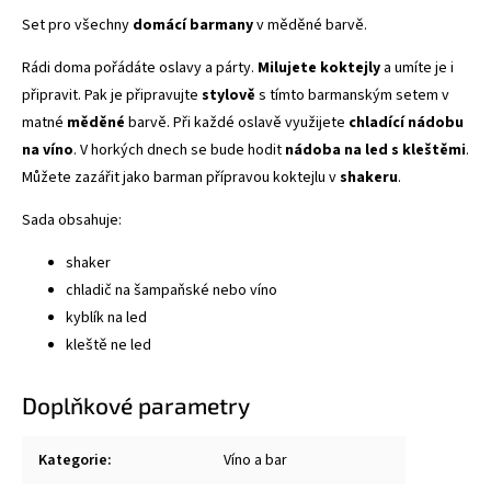
Set pro všechny
domácí barmany
v měděné barvě.
Rádi doma pořádáte oslavy a párty.
Milujete koktejly
a umíte je i
připravit. Pak je připravujte
stylově
s tímto barmanským setem v
matné
měděné
barvě. Při každé oslavě využijete
chladící nádobu
na víno
. V horkých dnech se bude hodit
nádoba na led s kleštěmi
.
Můžete zazářit jako barman přípravou koktejlu v
shakeru
.
Sada obsahuje:
shaker
chladič na šampaňské nebo víno
kyblík na led
kleště ne led
Doplňkové parametry
Kategorie
:
Víno a bar