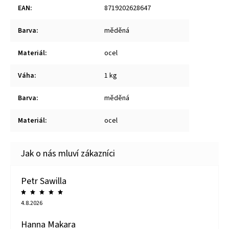
EAN
:
8719202628647
Barva
:
měděná
Materiál
:
ocel
Váha
:
1 kg
Barva
:
měděná
Materiál
:
ocel
Petr Sawilla
4.8.2026
Hanna Makara