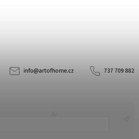
info
@
artofhome.cz
737 709 882