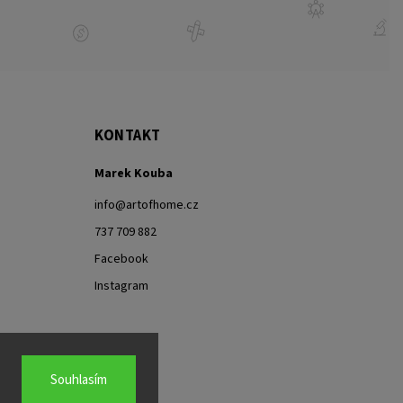
KONTAKT
Marek Kouba
info
@
artofhome.cz
737 709 882
Facebook
Instagram
Souhlasím