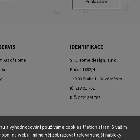
Přihlásit se
SERVIS
IDENTIFIKACE
m Art of Home
STL Home design, s.r.o.
odu
Příčná 1892/4
y
110 00 Praha 1 - Nové Město
IČ: 218 91 702
DIČ: CZ21891702
ahu a vyhodnocování používáme cookies třetích stran. S vaším
Moje objednávka - odstoupení od smlouvy
pni na webu i mimo něj zobrazovat relevantnější nabídky