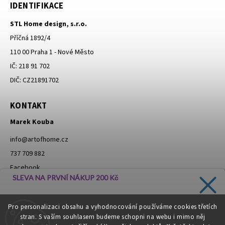
IDENTIFIKACE
STL Home design, s.r.o.
Příčná 1892/4
110 00 Praha 1 - Nové Město
IČ: 218 91 702
DIČ: CZ21891702
KONTAKT
Marek Kouba
info
@
artofhome.cz
737 709 882
Facebook
SLEVA NA PRVNÍ NÁKUP 200 Kč
Instagram
Zadejte svůj e-mail a dostávejte informace o novinkách a
Pro personalizaci obsahu a vyhodnocování používáme cookies třetích
slevách přímo do vaší schránky!
stran. S vaším souhlasem budeme schopni na webu i mimo něj
Moje objednávka - odstoupení od smlouvy