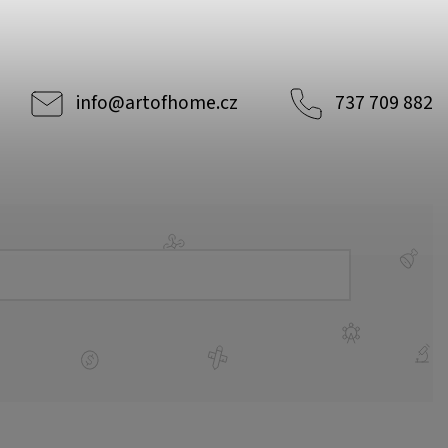
info
@
artofhome.cz
737 709 882