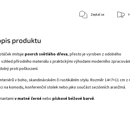
Zeptat se
H
opis produktu
ptáček imituje
povrch světlého dřeva
, přesto je vyroben z odolného
e vzhled přírodního materiálu s praktickými výhodami moderního zpracování
odolný proti poškození.
interiérů v boho, skandinávském či rustikálním stylu. Rozměr 14×7×11 cm z 
aci na komodu, konferenční stolek nebo jako součást sezónních aranžmá.
ariantami
v matné černé
nebo
pískové béžové barvě
.