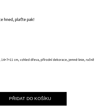
e hned, plaťte pak!
, 14×7×11 cm, vzhled dřeva, přírodní dekorace, jemné linie, ručně
PŘIDAT DO KOŠÍKU