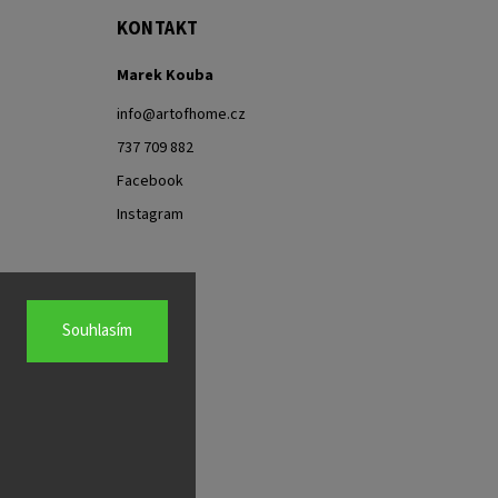
KONTAKT
Marek Kouba
info
@
artofhome.cz
737 709 882
Facebook
Instagram
Souhlasím