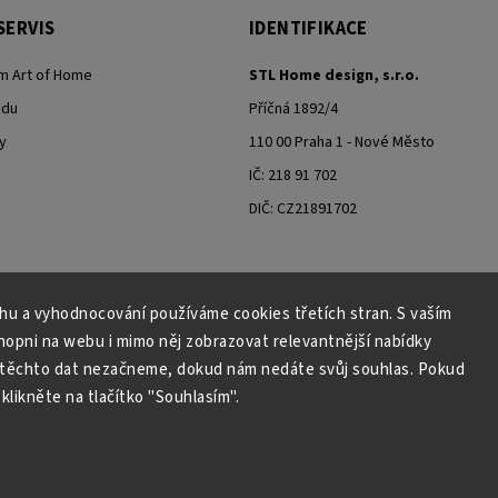
SERVIS
IDENTIFIKACE
m Art of Home
STL Home design, s.r.o.
odu
Příčná 1892/4
y
110 00 Praha 1 - Nové Město
IČ: 218 91 702
DIČ: CZ21891702
ahu a vyhodnocování používáme cookies třetích stran. S vaším
Moje objednávka - odstoupení od smlouvy
pni na webu i mimo něj zobrazovat relevantnější nabídky
 těchto dat nezačneme, dokud nám nedáte svůj souhlas. Pokud
klikněte na tlačítko "Souhlasím".
Copyright 2026
Art of Home
. Všechna práva vyhrazena.
Grafický návrh vytvořil a nakódoval
Shoptak.cz