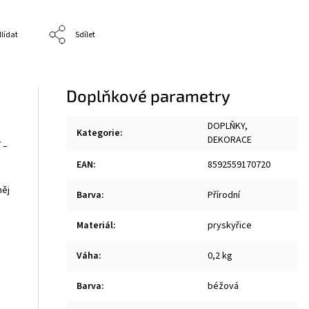
lídat
Sdílet
Doplňkové parametry
DOPLŇKY,
Kategorie
:
DEKORACE
 –
EAN
:
8592559170720
něj
Barva
:
Přírodní
Materiál
:
pryskyřice
Váha
:
0,2 kg
Barva
:
béžová