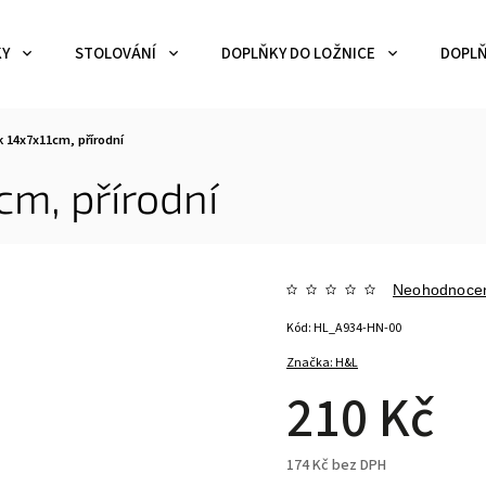
KY
STOLOVÁNÍ
DOPLŇKY DO LOŽNICE
DOPLŇ
 14x7x11cm, přírodní
cm, přírodní
Neohodnoce
Kód:
HL_A934-HN-00
Značka:
H&L
210 Kč
174 Kč bez DPH