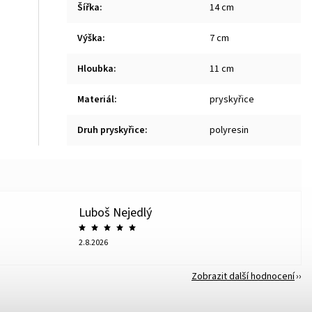
Šířka
:
14 cm
Výška
:
7 cm
Hloubka
:
11 cm
Materiál
:
pryskyřice
Druh pryskyřice
:
polyresin
Luboš Nejedlý
2.8.2026
Zobrazit další hodnocení