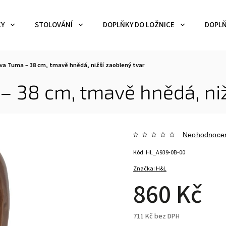
KY
STOLOVÁNÍ
DOPLŇKY DO LOŽNICE
DOPLŇ
va Tuma – 38 cm, tmavě hnědá, nižší zaoblený tvar
– 38 cm, tmavě hnědá, niž
Neohodnoce
Kód:
HL_A939-0B-00
Značka:
H&L
860 Kč
711 Kč bez DPH