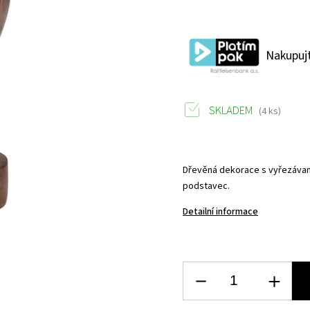
Nakupujt
SKLADEM
(4 ks)
Dřevěná dekorace s vyřezávaný
podstavec.
Detailní informace