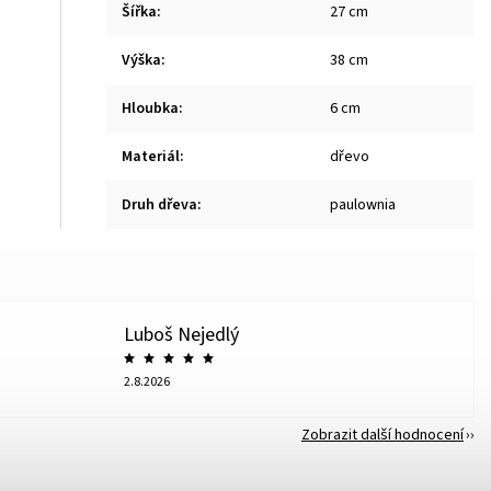
Šířka
:
27 cm
Výška
:
38 cm
Hloubka
:
6 cm
Materiál
:
dřevo
Druh dřeva
:
paulownia
Luboš Nejedlý
2.8.2026
Zobrazit další hodnocení