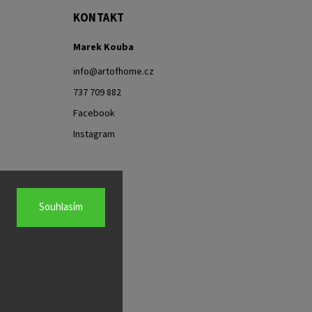
KONTAKT
Marek Kouba
info
@
artofhome.cz
737 709 882
Facebook
Instagram
Souhlasím