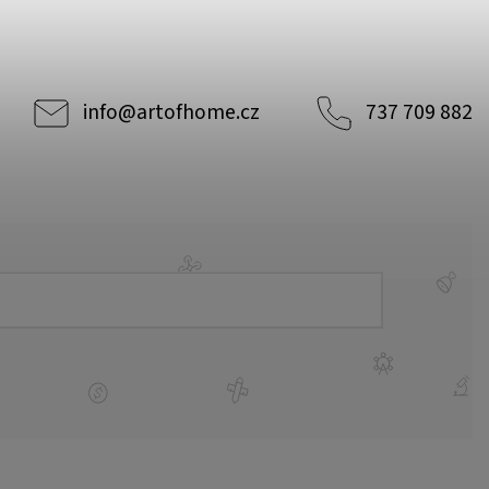
info
@
artofhome.cz
737 709 882