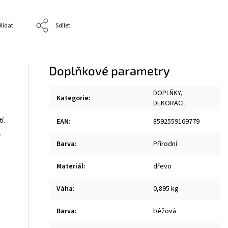
lídat
Sdílet
Doplňkové parametry
DOPLŇKY,
Kategorie
:
DEKORACE
í.
EAN
:
8592559169779
.
Barva
:
Přírodní
Materiál
:
dřevo
Váha
:
0,895 kg
Barva
:
béžová