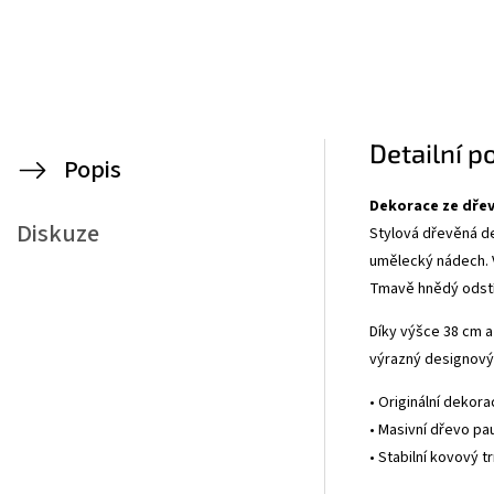
Detailní p
Popis
Dekorace ze dřev
Diskuze
Stylová dřevěná dek
umělecký nádech. V
Tmavě hnědý odstín
Díky výšce 38 cm 
výrazný designový 
• Originální dekora
• Masivní dřevo p
• Stabilní kovový 