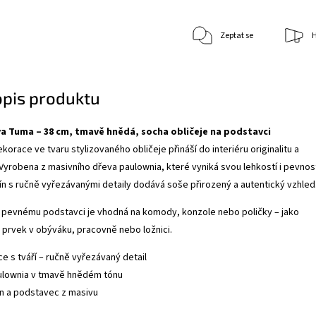
Zeptat se
H
opis produktu
a Tuma – 38 cm, tmavě hnědá, socha obličeje na podstavci
orace ve tvaru stylizovaného obličeje přináší do interiéru originalitu a
yrobena z masivního dřeva paulownia, které vyniká svou lehkostí i pevnost
 s ručně vyřezávanými detaily dodává soše přirozený a autentický vzhled
a pevnému podstavci je vhodná na komody, konzole nebo poličky – jako
prvek v obýváku, pracovně nebo ložnici.
ce s tváří – ručně vyřezávaný detail
aulownia v tmavě hnědém tónu
trn a podstavec z masivu