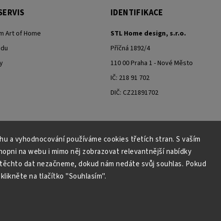
SERVIS
IDENTIFIKACE
m Art of Home
STL Home design, s.r.o.
odu
Příčná 1892/4
y
110 00 Praha 1 - Nové Město
IČ: 218 91 702
DIČ: CZ21891702
ahu a vyhodnocování používáme cookies třetích stran. S vaším
Moje objednávka - odstoupení od smlouvy
pni na webu i mimo něj zobrazovat relevantnější nabídky
 těchto dat nezačneme, dokud nám nedáte svůj souhlas. Pokud
klikněte na tlačítko "Souhlasím".
Copyright 2026
Art of Home
. Všechna práva vyhrazena.
Grafický návrh vytvořil a nakódoval
Shoptak.cz