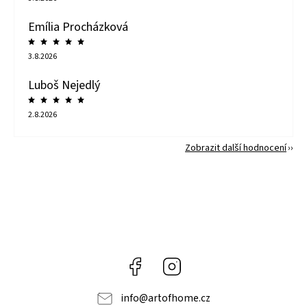
Emília Procházková
3.8.2026
Luboš Nejedlý
2.8.2026
Zobrazit další hodnocení
Facebook
Instagram
info
@
artofhome.cz