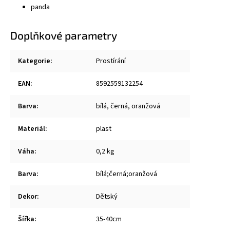
panda
Doplňkové parametry
Kategorie
:
Prostírání
EAN
:
8592559132254
Barva
:
bílá, černá, oranžová
Materiál
:
plast
Váha
:
0,2 kg
Barva
:
bílá;černá;oranžová
Dekor
:
Dětský
Šířka
:
35-40cm