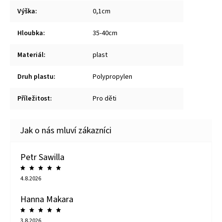
Výška
:
0,1cm
Hloubka
:
35-40cm
Materiál
:
plast
Druh plastu
:
Polypropylen
Příležitost
:
Pro děti
Petr Sawilla
4.8.2026
Hanna Makara
3.8.2026