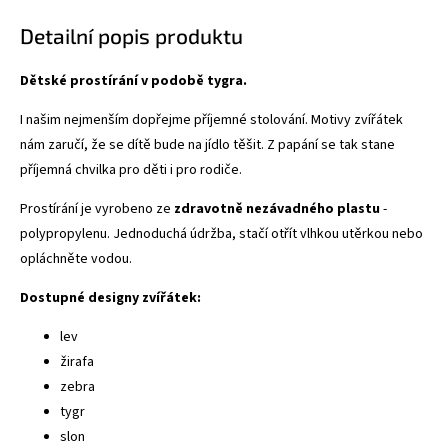
Detailní popis produktu
Dětské prostírání v podobě tygra.
I našim nejmenším dopřejme příjemné stolování. Motivy zvířátek
nám zaručí, že se dítě bude na jídlo těšit. Z papání se tak stane
příjemná chvilka pro děti i pro rodiče.
Prostírání je vyrobeno ze
zdravotně nezávadného plastu
-
polypropylenu. Jednoduchá údržba, stačí otřít vlhkou utěrkou nebo
opláchněte vodou.
Dostupné designy zvířátek:
lev
žirafa
zebra
tygr
slon