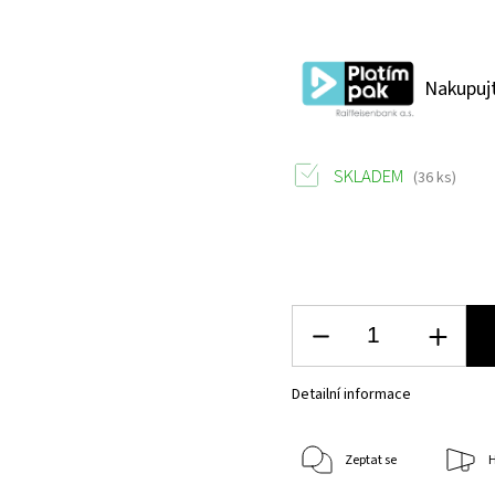
Nakupujt
SKLADEM
(36 ks)
Detailní informace
Zeptat se
H