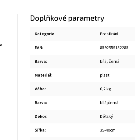
Doplňkové parametry
Kategorie
:
Prostírání
na
EAN
:
8592559132285
Barva
:
bílá, černá
Materiál
:
plast
Váha
:
0,2 kg
Barva
:
bílá;černá
Dekor
:
Dětský
Šířka
:
35-40cm