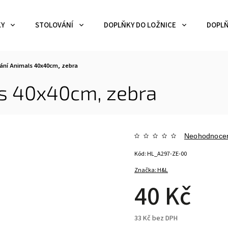
KY
STOLOVÁNÍ
DOPLŇKY DO LOŽNICE
DOPLŇ
rání Animals 40x40cm, zebra
ls 40x40cm, zebra
Neohodnoce
Kód:
HL_A297-ZE-00
Značka:
H&L
40 Kč
33 Kč bez DPH