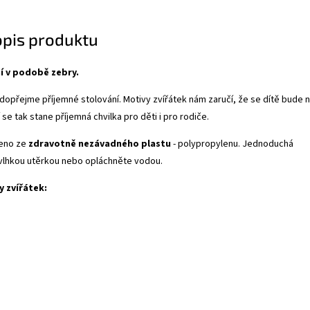
opis produktu
í v podobě zebry.
dopřejme příjemné stolování. Motivy zvířátek nám zaručí, že se dítě bude 
í se tak stane příjemná chvilka pro děti i pro rodiče.
beno ze
zdravotně nezávadného plastu
- polypropylenu. Jednoduchá
t vlhkou utěrkou nebo opláchněte vodou.
 zvířátek: