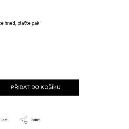
e hned, plaťte pak!
PŘIDAT DO KOŠÍKU
lídat
Sdílet