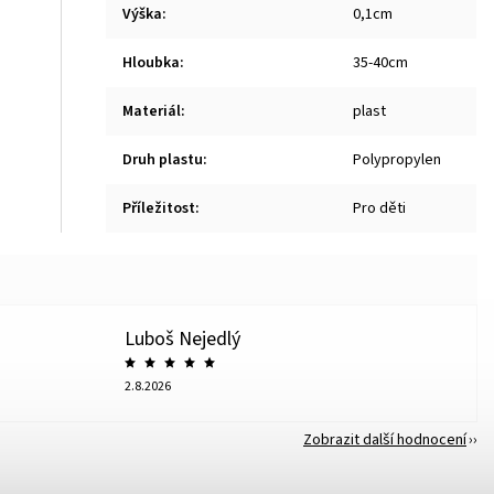
Výška
:
0,1cm
Hloubka
:
35-40cm
Materiál
:
plast
Druh plastu
:
Polypropylen
Příležitost
:
Pro děti
Luboš Nejedlý
2.8.2026
Zobrazit další hodnocení