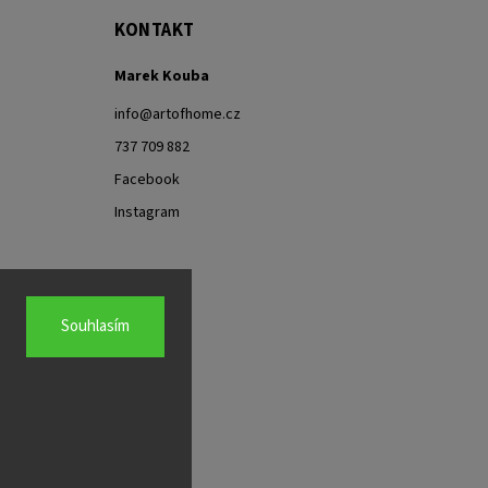
KONTAKT
Marek Kouba
info
@
artofhome.cz
737 709 882
Facebook
Instagram
Souhlasím