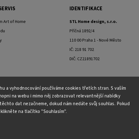
SERVIS
IDENTIFIKACE
m Art of Home
STL Home design, s.r.o.
odu
Příčná 1892/4
y
110 00 Praha 1 - Nové Město
IČ: 218 91 702
DIČ: CZ21891702
ahu a vyhodnocování používáme cookies třetích stran. S vaším
Moje objednávka - odstoupení od smlouvy
pni na webu i mimo něj zobrazovat relevantnější nabídky
 těchto dat nezačneme, dokud nám nedáte svůj souhlas. Pokud
klikněte na tlačítko "Souhlasím".
Copyright 2026
Art of Home
. Všechna práva vyhrazena.
Grafický návrh vytvořil a nakódoval
Shoptak.cz