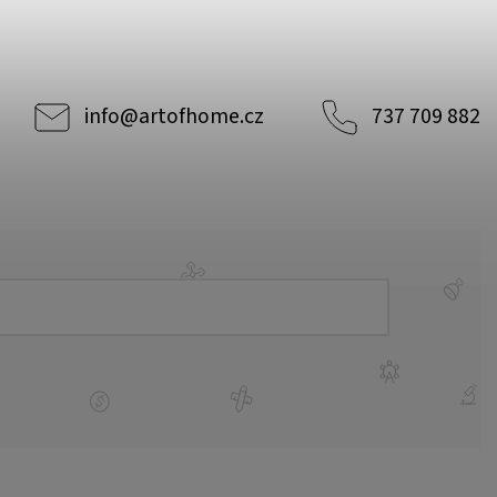
info
@
artofhome.cz
737 709 882