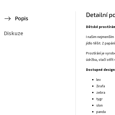
Detailní p
Popis
Dětské prostírán
Diskuze
I našim nejmenším 
jídlo těšit. Z papán
Prostírání je vyro
údržba, stačí otří
Dostupné designy
lev
žirafa
zebra
tygr
slon
panda