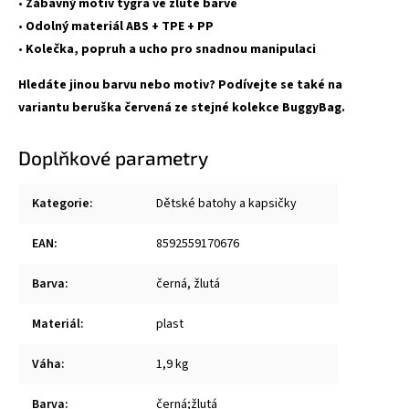
•
Zábavný motiv tygra ve žluté barvě
•
Odolný materiál ABS + TPE + PP
•
Kolečka, popruh a ucho pro snadnou manipulaci
Hledáte jinou barvu nebo motiv? Podívejte se také na
variantu
beruška červená
ze stejné kolekce BuggyBag.
Doplňkové parametry
Kategorie
:
Dětské batohy a kapsičky
EAN
:
8592559170676
Barva
:
černá, žlutá
Materiál
:
plast
Váha
:
1,9 kg
Barva
:
černá;žlutá