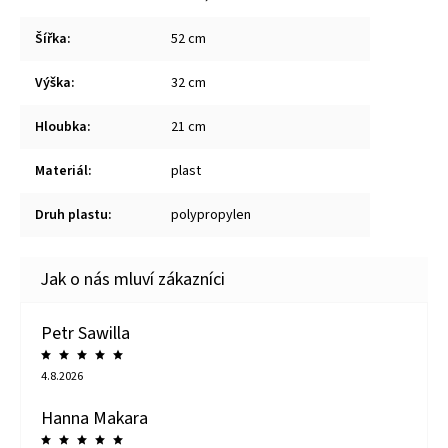
Šířka
:
52 cm
Výška
:
32 cm
Hloubka
:
21 cm
Materiál
:
plast
Druh plastu
:
polypropylen
Petr Sawilla
4.8.2026
Hanna Makara