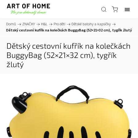
Domů
/
ZNAČKY
/
H&L
/
Pro děti
/
Dětské batohy a kapsičky
/
Dětský cestovní kufřík na kolečkách BuggyBag (52×21×32 cm), tygřík žlutý
Dětský cestovní kufřík na kolečkách
BuggyBag (52×21×32 cm), tygřík
žlutý