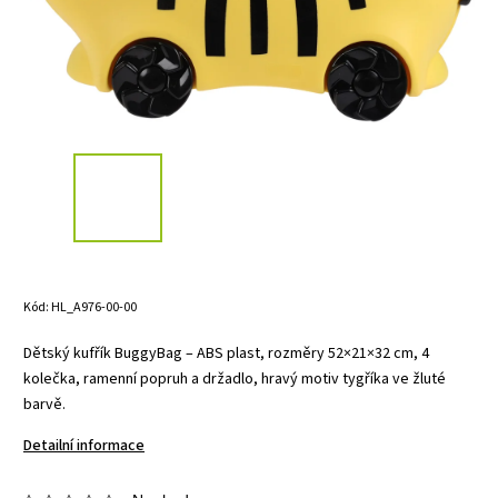
Kód:
HL_A976-00-00
Dětský kufřík BuggyBag – ABS plast, rozměry 52×21×32 cm, 4
kolečka, ramenní popruh a držadlo, hravý motiv tygříka ve žluté
barvě.
Detailní informace