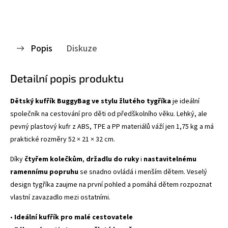
Popis
Diskuze
Detailní popis produktu
Dětský kufřík BuggyBag ve stylu žlutého tygříka
je ideální
společník na cestování pro děti od předškolního věku. Lehký, ale
pevný plastový kufr z ABS, TPE a PP materiálů váží jen 1,75 kg a má
praktické rozměry 52 × 21 × 32 cm.
Díky
čtyřem kolečkům
,
držadlu do ruky
i
nastavitelnému
ramennímu popruhu
se snadno ovládá i menším dětem. Veselý
design tygříka zaujme na první pohled a pomáhá dětem rozpoznat
vlastní zavazadlo mezi ostatními.
•
Ideální kufřík pro malé cestovatele