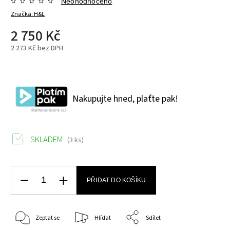
Neohodnoceno
Značka:
H&L
2 750 Kč
2 273 Kč bez DPH
Nakupujte hned, plaťte pak!
SKLADEM
(3 ks)
PŘIDAT DO KOŠÍKU
Zeptat se
Hlídat
Sdílet