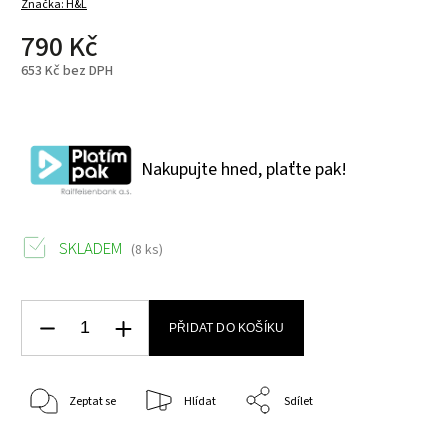
Značka:
H&L
790 Kč
653 Kč bez DPH
Nakupujte hned, plaťte pak!
SKLADEM
(8 ks)
PŘIDAT DO KOŠÍKU
Zeptat se
Hlídat
Sdílet