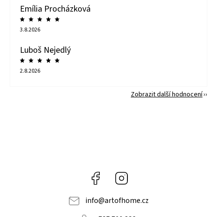
Emília Procházková
3.8.2026
Luboš Nejedlý
2.8.2026
Zobrazit další hodnocení
Facebook
Instagram
info
@
artofhome.cz