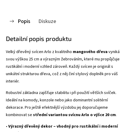
Popis
Diskuze
Detailní popis produktu
Velký dřevěný svícen Arlo z kvalitního
mangového dřeva
vyniká
svou výškou 25 cm a výrazným žebrováním, které mu propůjčuje
rustikální i moderní vzhled zároveň. Každý svícen je originál s
unikátní strukturou dřeva, což z něj činí stylový doplněk pro váš
interiér.
Robustní základna zajišťuje stabilitu i při použití větších svíček.
Ideální na komody, konzole nebo jako dominantní solitérní
dekorace. Pro ještě efektnější výzdobu jej doporučujeme
kombinovat se
střední variantou svícnu Arlo o výšce 20 cm
.
•
Výrazný dřevěný dekor – vhodný pro rustikální i moderní