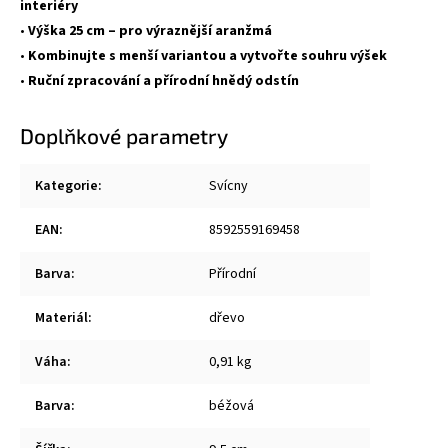
interiéry
•
Výška 25 cm – pro výraznější aranžmá
•
Kombinujte s menší variantou a vytvořte souhru výšek
•
Ruční zpracování a přírodní hnědý odstín
Doplňkové parametry
Kategorie
:
Svícny
EAN
:
8592559169458
Barva
:
Přírodní
Materiál
:
dřevo
Váha
:
0,91 kg
Barva
:
béžová