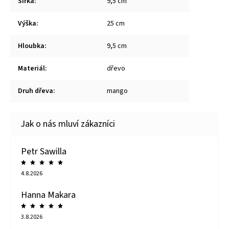
Šířka
:
9,5 cm
Výška
:
25 cm
Hloubka
:
9,5 cm
Materiál
:
dřevo
Druh dřeva
:
mango
Petr Sawilla
4.8.2026
Hanna Makara
3.8.2026