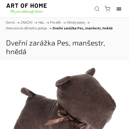
Domů
/
ZNAČKY
/
H&L
/
Pro děti
/
Dětský pokoj
/
Dekorace do dětského pokoje
/
Dveřní zarážka Pes, manšestr, hnědá
Dveřní zarážka Pes, manšestr,
hnědá