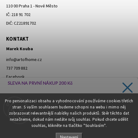
110 00 Praha 1 - Nové Město
IČ: 218 91 702
DIČ: CZ21891702
KONTAKT
Marek Kouba
info
@
artofhome.cz
737 709 882
Facebook
SLEVA NA PRVNÍ NÁKUP 200 Kč
Instagram
Zadejte svůj e-mail a dostávejte informace o novinkách a
Pro personalizaci obsahu a vyhodnocování používáme cookies třetích
slevách přímo do vaší schránky!
stran. S vaším souhlasem budeme schopni na webu i mimo něj
Moje objednávka - odstoupení od smlouvy
zobrazovat relevantnější nabídky našich produktů. Sběr těchto dat
nezačneme, dokud nám nedáte svůj souhlas. Pokud chcete udělit
souhlas, klikněte na tlačítko "Souhlasím".
CHCI SLEVU
Nastavení