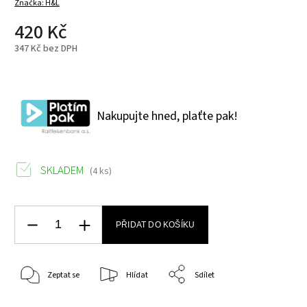
Značka:
H&L
420 Kč
347 Kč bez DPH
Nakupujte hned, plaťte pak!
SKLADEM
(4 ks)
PŘIDAT DO KOŠÍKU
Zeptat se
Hlídat
Sdílet