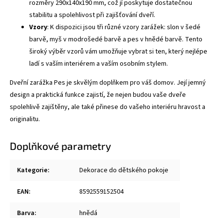
rozměry 290x140x190 mm, což jí poskytuje dostatečnou
stabilitu a spolehlivost při zajišťování dveří.
Vzory
: K dispozici jsou tři různé vzory zarážek: slon v šedé
barvě, myš v modrošedé barvě a pes v hnědé barvě. Tento
široký výběr vzorů vám umožňuje vybrat si ten, který nejlépe
ladí s vaším interiérem a vaším osobním stylem.
Dveřní zarážka Pes je skvělým doplňkem pro váš domov. Její jemný
design a praktická funkce zajistí, že nejen budou vaše dveře
spolehlivě zajištěny, ale také přinese do vašeho interiéru hravost a
originalitu.
Doplňkové parametry
Kategorie
:
Dekorace do dětského pokoje
EAN
:
8592559152504
Barva
:
hnědá