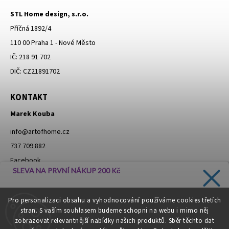
STL Home design, s.r.o.
Příčná 1892/4
110 00 Praha 1 - Nové Město
IČ: 218 91 702
DIČ: CZ21891702
KONTAKT
Marek Kouba
info
@
artofhome.cz
737 709 882
Facebook
SLEVA NA PRVNÍ NÁKUP 200 Kč
Instagram
Zadejte svůj e-mail a dostávejte informace o novinkách a
Pro personalizaci obsahu a vyhodnocování používáme cookies třetích
slevách přímo do vaší schránky!
stran. S vaším souhlasem budeme schopni na webu i mimo něj
Moje objednávka - odstoupení od smlouvy
zobrazovat relevantnější nabídky našich produktů. Sběr těchto dat