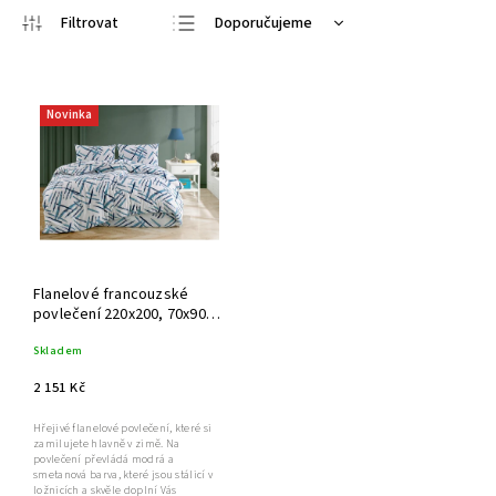
Doporučujeme
Nejlevnější
Nejdražší
Novinka
Nejprodávanější
Abecedně
Flanelové francouzské
povlečení 220x200, 70x90
Orlex blue
Skladem
2 151 Kč
Hřejivé flanelové povlečení, které si
zamilujete hlavně v zimě. Na
povlečení převládá modrá a
smetanová barva, které jsou stálicí v
ložnicích a skvěle doplní Vás