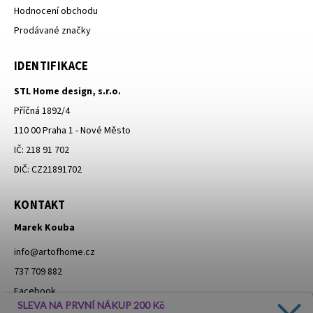
Hodnocení obchodu
Prodávané značky
IDENTIFIKACE
STL Home design, s.r.o.
Příčná 1892/4
110 00 Praha 1 - Nové Město
IČ: 218 91 702
DIČ: CZ21891702
KONTAKT
Marek Kouba
info
@
artofhome.cz
737 709 882
Facebook
SLEVA NA PRVNÍ NÁKUP 200 Kč
Instagram