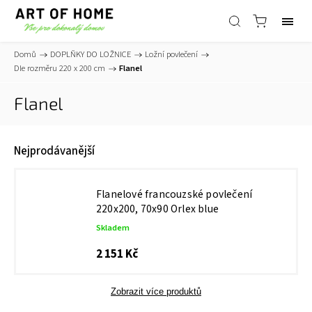
Domů
/
DOPLŇKY DO LOŽNICE
/
Ložní povlečení
/
Dle rozměru 220 x 200 cm
/
Flanel
Flanel
Nejprodávanější
Flanelové francouzské povlečení
220x200, 70x90 Orlex blue
Skladem
2 151 Kč
Zobrazit více produktů