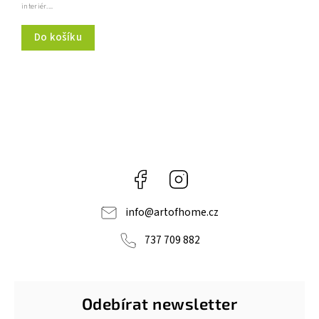
interiér....
Do košíku
Facebook
Instagram
info
@
artofhome.cz
737 709 882
Odebírat newsletter