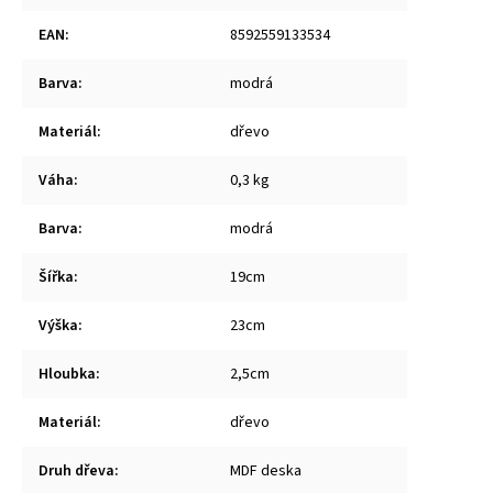
EAN
:
8592559133534
Barva
:
modrá
Materiál
:
dřevo
Váha
:
0,3 kg
Barva
:
modrá
Šířka
:
19cm
Výška
:
23cm
Hloubka
:
2,5cm
Materiál
:
dřevo
Druh dřeva
:
MDF deska