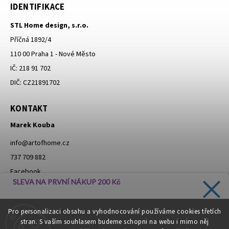
IDENTIFIKACE
STL Home design, s.r.o.
Příčná 1892/4
110 00 Praha 1 - Nové Město
IČ: 218 91 702
DIČ: CZ21891702
KONTAKT
Marek Kouba
info
@
artofhome.cz
737 709 882
Facebook
SLEVA NA PRVNÍ NÁKUP 200 Kč
Instagram
Zadejte svůj e-mail a dostávejte informace o novinkách a
Pro personalizaci obsahu a vyhodnocování používáme cookies třetích
slevách přímo do vaší schránky!
stran. S vaším souhlasem budeme schopni na webu i mimo něj
Moje objednávka - odstoupení od smlouvy