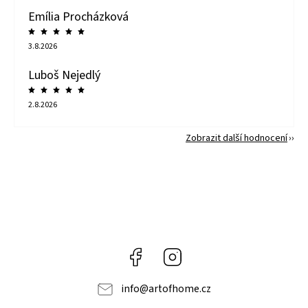
Emília Procházková
3.8.2026
Luboš Nejedlý
2.8.2026
Zobrazit další hodnocení
Facebook
Instagram
info
@
artofhome.cz