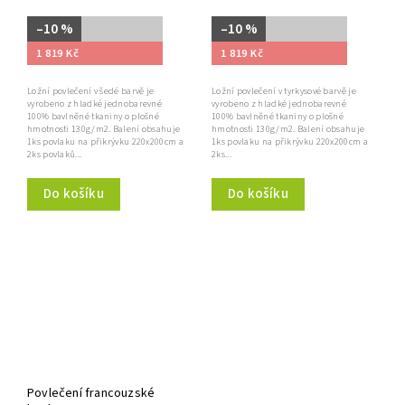
–10 %
–10 %
1 819 Kč
1 819 Kč
Ložní povlečení v šedé barvě je
Ložní povlečení v tyrkysové barvě je
vyrobeno z hladké jednobarevné
vyrobeno z hladké jednobarevné
100% bavlněné tkaniny o plošné
100% bavlněné tkaniny o plošné
hmotnosti 130g/m2. Balení obsahuje
hmotnosti 130g/m2. Balení obsahuje
1ks povlaku na přikrývku 220x200cm a
1ks povlaku na přikrývku 220x200cm a
2ks povlaků...
2ks...
Do košíku
Do košíku
Povlečení francouzské