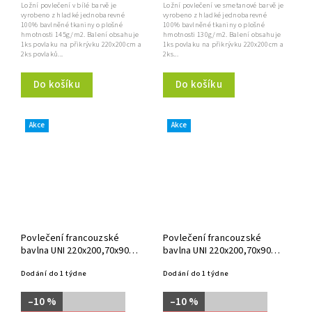
Ložní povlečení v bílé barvě je
Ložní povlečení ve smetanové barvě je
vyrobeno z hladké jednobarevné
vyrobeno z hladké jednobarevné
100% bavlněné tkaniny o plošné
100% bavlněné tkaniny o plošné
hmotnosti 145g/m2. Balení obsahuje
hmotnosti 130g/m2. Balení obsahuje
1ks povlaku na přikrývku 220x200cm a
1ks povlaku na přikrývku 220x200cm a
2ks povlaků...
2ks...
Do košíku
Do košíku
Akce
Akce
Povlečení francouzské
Povlečení francouzské
bavlna UNI 220x200,70x90
bavlna UNI 220x200,70x90
světle fialové
světle modré
Dodání do 1 týdne
Dodání do 1 týdne
–10 %
–10 %