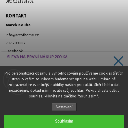
DIČ: CZ21891702
KONTAKT
Marek Kouba
info
@
artofhome.cz
737 709 882
Facebook
SLEVA NA PRVNÍ NÁKUP 200 Kč
Instagram
Zadejte svůj e-mail a dostávejte informace o novinkách a
Pro personalizaci obsahu a vyhodnocování používáme cookies třetích
slevách přímo do vaší schránky!
stran. S vaším souhlasem budeme schopni na webu i mimo něj
Moje objednávka - odstoupení od smlouvy
zobrazovat relevantnější nabídky našich produktů. Sběr těchto dat
nezačneme, dokud nám nedáte svůj souhlas. Pokud chcete udělit
souhlas, klikněte na tlačítko "Souhlasím".
CHCI SLEVU
Nastavení
Zásady zpracování osobních údajů
Copyright 2026
Art of Home
. Všechna práva vyhrazena.
Souhlasím
Grafický návrh vytvořil a nakódoval
Shoptak.cz