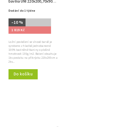
bavlna UNI 220x200,70x90
vínové
Dodání do 1 týdne
–10 %
1 819 Kč
Ložní povlečení ve vínové barvě je
vyrobeno z hladké jednobarevné
100% bavlněné tkaniny o plošné
hmotnosti 130g/m2. Balení obsahuje
1ks povlaku na přikrývku 220x200cm a
2ks...
Do košíku