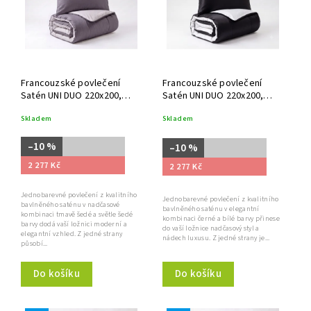
Abecedně
Francouzské povlečení
Francouzské povlečení
Satén UNI DUO 220x200,
Satén UNI DUO 220x200,
70x90cm antracit/světle
70x90cm černá/bílá
Skladem
Skladem
šedá
–10 %
–10 %
2 277 Kč
2 277 Kč
Jednobarevné povlečení z kvalitního
Jednobarevné povlečení z kvalitního
bavlněného saténu v nadčasové
bavlněného saténu v elegantní
kombinaci tmavě šedé a světle šedé
kombinaci černé a bílé barvy přinese
barvy dodá vaší ložnici moderní a
do vaší ložnice nadčasový styl a
elegantní vzhled. Z jedné strany
nádech luxusu. Z jedné strany je...
působí...
Do košíku
Do košíku