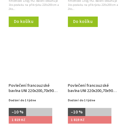
hmotnosti 130g/m2. Balení obsahuje
hmotnosti 130g/m2. Balení obsahuje
1ks povlaku na přikrývku 220x200cm a
1ks povlaku na přikrývku 220x200cm a
2ks...
2ks...
Do košíku
Do košíku
Povlečení francouzské
Povlečení francouzské
bavlna UNI 220x200,70x90
bavlna UNI 220x200,70x90
bílé
smetanové
Dodání do 1 týdne
Dodání do 1 týdne
–10 %
–10 %
1 819 Kč
1 819 Kč