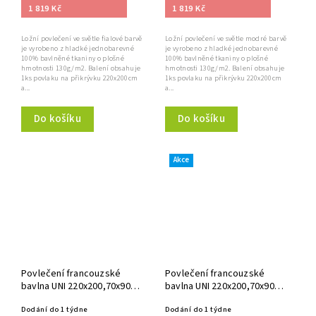
1 819 Kč
1 819 Kč
Ložní povlečení ve světle fialové barvě
Ložní povlečení ve světle modré barvě
je vyrobeno z hladké jednobarevné
je vyrobeno z hladké jednobarevné
100% bavlněné tkaniny o plošné
100% bavlněné tkaniny o plošné
hmotnosti 130g/m2. Balení obsahuje
hmotnosti 130g/m2. Balení obsahuje
1ks povlaku na přikrývku 220x200cm
1ks povlaku na přikrývku 220x200cm
a...
a...
Do košíku
Do košíku
Akce
Povlečení francouzské
Povlečení francouzské
bavlna UNI 220x200,70x90
bavlna UNI 220x200,70x90
světle šedé
tyrkysové
Dodání do 1 týdne
Dodání do 1 týdne