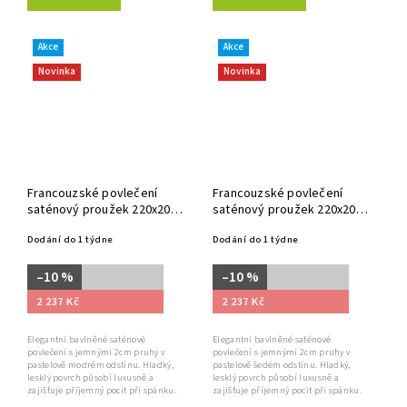
Akce
Akce
Novinka
Novinka
Francouzské povlečení
Francouzské povlečení
saténový proužek 220x200,
saténový proužek 220x200,
70x90cm modré
70x90cm šedé
Dodání do 1 týdne
Dodání do 1 týdne
–10 %
–10 %
2 237 Kč
2 237 Kč
Elegantní bavlněné saténové
Elegantní bavlněné saténové
povlečení s jemnými 2cm pruhy v
povlečení s jemnými 2cm pruhy v
pastelově modrém odstínu. Hladký,
pastelově šedém odstínu. Hladký,
lesklý povrch působí luxusně a
lesklý povrch působí luxusně a
zajišťuje příjemný pocit při spánku.
zajišťuje příjemný pocit při spánku.