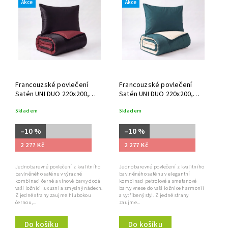
Akce
Akce
Francouzské povlečení
Francouzské povlečení
Satén UNI DUO 220x200,
Satén UNI DUO 220x200,
70x90cm černá/vínová
70x90cm petrol/smetanová
Skladem
Skladem
–10 %
–10 %
2 277 Kč
2 277 Kč
Jednobarevné povlečení z kvalitního
Jednobarevné povlečení z kvalitního
bavlněného saténu v výrazné
bavlněného saténu v elegantní
kombinaci černé a vínové barvy dodá
kombinaci petrolové a smetanové
vaší ložnici luxusní a smyslný nádech.
barvy vnese do vaší ložnice harmonii
Z jedné strany zaujme hlubokou
a vytříbený styl. Z jedné strany
černou,...
zaujme...
Do košíku
Do košíku