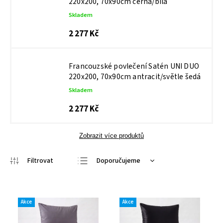
220x200, 70x90cm černá/bílá
Skladem
2 277 Kč
Francouzské povlečení Satén UNI DUO
220x200, 70x90cm antracit/světle šedá
Skladem
2 277 Kč
Zobrazit více produktů
Doporučujeme
Nejlevnější
Nejdražší
Akce
Akce
Nejprodávanější