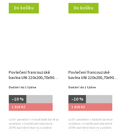
Do košíku
Do košíku
Povlečení francouzské
Povlečení francouzské
bavlna UNI 220x200,70x90
bavlna UNI 220x200,70x90
antracit
béžové
Dodání do 1 týdne
Dodání do 1 týdne
–10 %
–10 %
1 819 Kč
1 819 Kč
Ložní povlečení v tmavě šedé barvě je
Ložní povlečení v béžové barvě je
vyrobeno z hladké jednobarevné
vyrobeno z hladké jednobarevné
100% bavlněné tkaniny o plošné
100% bavlněné tkaniny o plošné