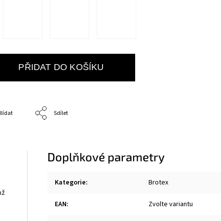
PŘIDAT DO KOŠÍKU
lídat
Sdílet
Doplňkové parametry
Kategorie
:
Brotex
mž
EAN
:
Zvolte variantu