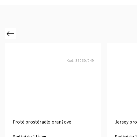
Previous
Kód:
35060/049
Froté prostěradlo oranžové
Jersey pr
Dodání do 1 týdne
Dodání do 1