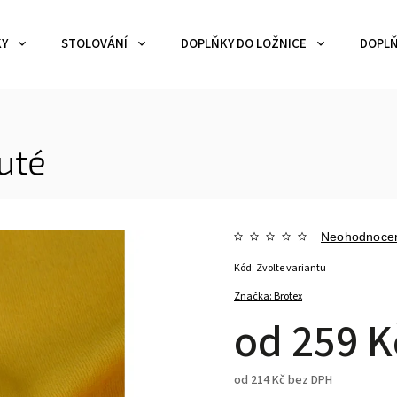
KY
STOLOVÁNÍ
DOPLŇKY DO LOŽNICE
DOPLŇ
luté
Neohodnoce
Kód:
Zvolte variantu
Značka:
Brotex
od
259 K
od
214 Kč
bez DPH