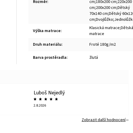
Rozměr
:
cm;180x200 cm;220x200
cm;200x200 cm;Dětský
70x140 cm;Dětský 60x12
cm;Dvojlůžko;Jednolůž
Klasická matrace;Dětsk
Výška matrace
:
matrace
Druh materiálu
:
Froté 180g/m2
Barva prostěradla
:
žlutá
Luboš Nejedlý
2.8.2026
Zobrazit další hodnocení