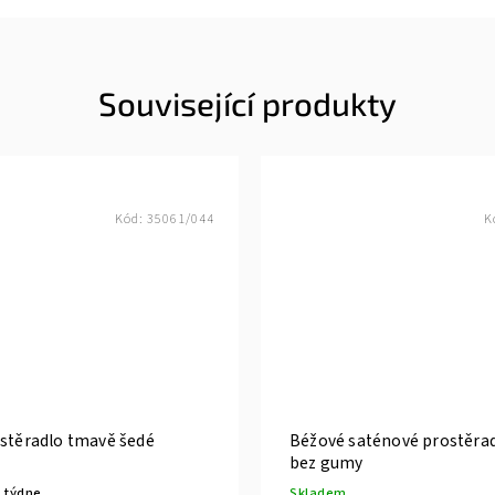
Související produkty
Kód:
35061/044
K
ostěradlo tmavě šedé
Béžové saténové prostěrad
bez gumy
 týdne
Skladem