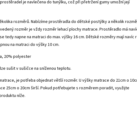
prostěradel je navlečena do tunýlku, což při přetržení gumy umožní její
ěkolika rozměrů. Nabízíme prostěradla do dětské postýlky a několik rozmě
Uvedený rozměr je vždy rozměr lehací plochy matrace. Prostěradlo má naví
se tedy napne na matraci do max. výšky 16 cm. Dětské rozměry mají navíc 
pnou na matraci do výšky 10 cm.
na, 20% polyester
 lze sušit v sušičce na sníženou teplotu.
matrace, je potřeba objednat větší rozměr. U výšky matrace do 21cm o 10
race 25cm o 20cm širší. Pokud potřebujete s rozměrem poradit, využijte
produktu níže.