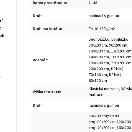
Barva prostěradla
:
žlutá
Druh
:
napínací s gumou
rů
c
Druh materiálu
:
Froté 180g/m2
roh
Jednolůžko, Dvojlůžko,
80x200 cm, 90x200 cm,
100x200 cm, 120x200 cm
140x200 cm, 160x200 cm
Rozměr
:
180x200 cm, 220x200 cm
200x200 cm, Dětský
70x140 cm, Dětský
cm
60x120 cm
Klasická matrace, Dětsk
Výška matrace
:
matrace
Druh
:
napínací s gumou
80x200 cm;90x200
cm;100x200 cm;120x200
cm;140x200 cm;160x200