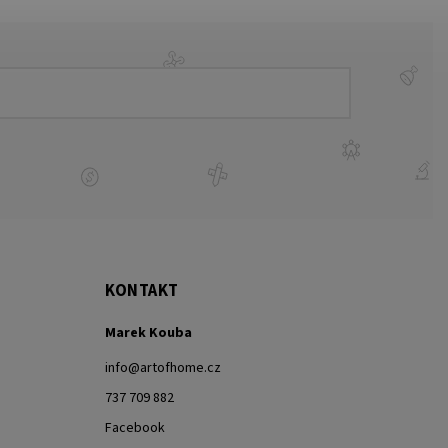
KONTAKT
Marek Kouba
info
@
artofhome.cz
737 709 882
Facebook