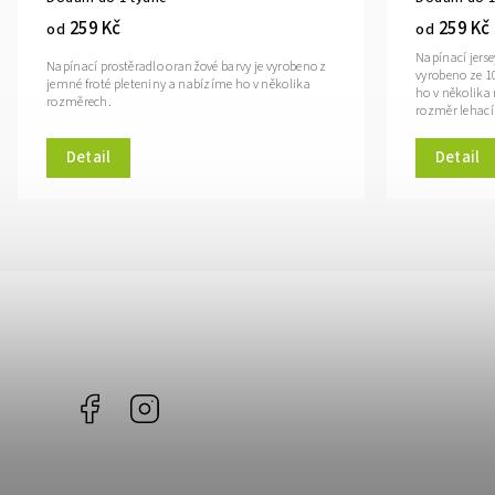
259 Kč
259 Kč
od
od
Napínací jerse
Napínací prostěradlo oranžové barvy je vyrobeno z
vyrobeno ze 
jemné froté pleteniny a nabízíme ho v několika
ho v několika
rozměrech.
rozměr lehací
Detail
Detail
Facebook
Instagram