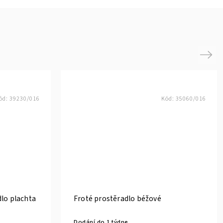
Next
ód:
39230/016
Kód:
35060/016
lo plachta
Froté prostěradlo béžové
Dodání do 1 týdne