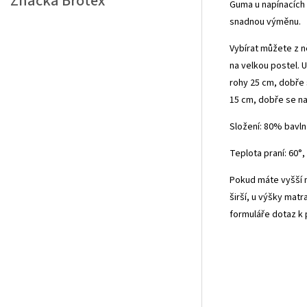
Značka
Brotex
Guma u napínacích 
snadnou výměnu.
Vybírat můžete z n
na velkou postel. 
rohy 25 cm, dobře 
15 cm, dobře se na
Složení: 80% bavl
Teplota praní: 60°,
Pokud máte vyšší 
širší, u výšky mat
formuláře dotaz k 