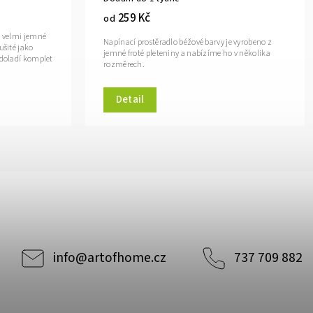
259 Kč
od
z velmi jemné
Napínací prostěradlo béžové barvy je vyrobeno z
ušité jako
jemné froté pleteniny a nabízíme ho v několika
 doladí komplet
rozměrech.
Detail
info
@
artofhome.cz
737 709 882