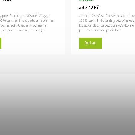
572 Kč
od
y prostěradlo tmavě šedé barvy je
Jednolůžkové saténové prostěradlo 
100% bavlněného úpletu a nabízíme
100% bavlněné tkaniny bez příměsí, 
 rozměrech. Uvedený rozměr je
klasická plachta bez gumy. Výborně
 plochy matrace a je vhodný...
jednobarevného i pestrého...
Detail