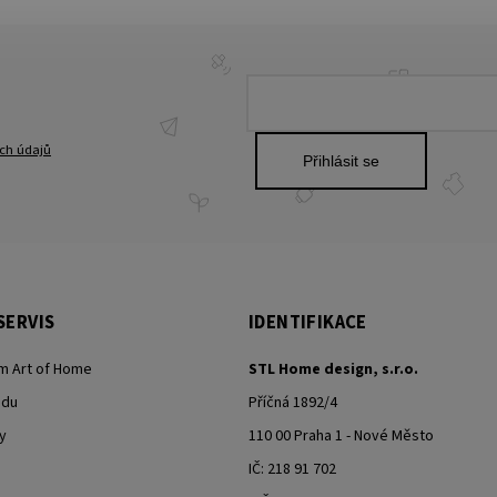
ch údajů
Přihlásit se
SERVIS
IDENTIFIKACE
m Art of Home
STL Home design, s.r.o.
odu
Příčná 1892/4
y
110 00 Praha 1 - Nové Město
IČ: 218 91 702