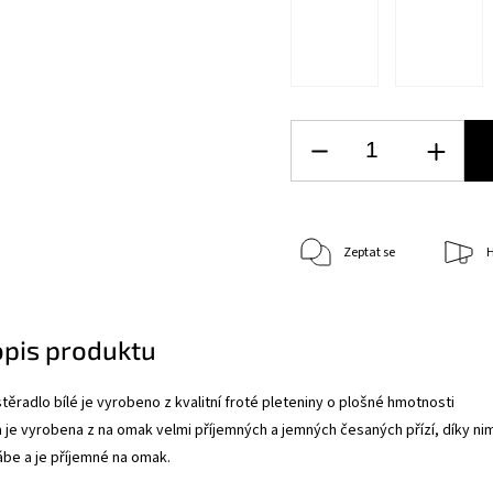
Zeptat se
H
opis produktu
těradlo bílé je vyrobeno z kvalitní froté pleteniny o plošné hmotnosti
 je vyrobena z na omak velmi příjemných a jemných česaných přízí, díky ni
be a je příjemné na omak.