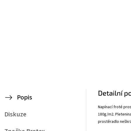
Detailní p
Popis
Napínací froté pros
Diskuze
180g/m2. Pletenina
prostěradlo neškrá