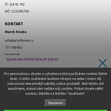
IČ: 218 91 702
DIČ: CZ21891702
KONTAKT
Marek Kouba
info
@
artofhome.cz
737 709 882
Facebook
SLEVA NA PRVNÍ NÁKUP 200 Kč
Instagram
Zadejte svůj e-mail a dostávejte informace o novinkách a
Pro personalizaci obsahu a vyhodnocování používáme cookies třetích
slevách přímo do vaší schránky!
stran. S vaším souhlasem budeme schopni na webu i mimo něj
Moje objednávka - odstoupení od smlouvy
zobrazovat relevantnější nabídky našich produktů. Sběr těchto dat
nezačneme, dokud nám nedáte svůj souhlas. Pokud chcete udělit
souhlas, klikněte na tlačítko "Souhlasím".
CHCI SLEVU
Nastavení
Zásady zpracování osobních údajů