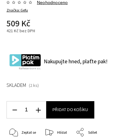
Neohodnoceno
Značka:
Gefu
509 Kč
421 Kč bez DPH
Nakupujte hned, plaťte pak!
SKLADEM
(2 ks)
PŘIDAT DO KOŠÍKU
Zeptat se
Hlídat
Sdílet