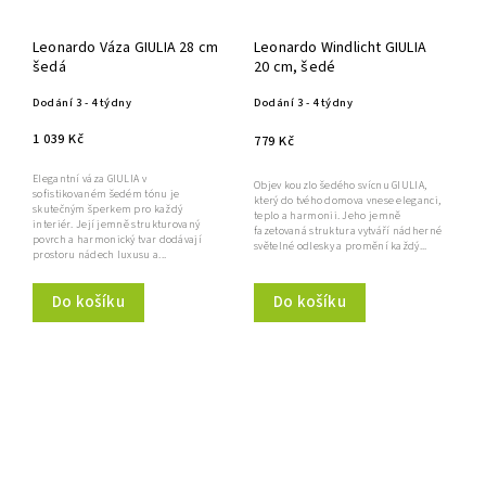
Leonardo Váza GIULIA 28 cm
Leonardo Windlicht GIULIA
šedá
20 cm, šedé
Dodání 3 - 4 týdny
Dodání 3 - 4 týdny
1 039 Kč
779 Kč
Elegantní váza GIULIA v
Objev kouzlo šedého svícnu GIULIA,
sofistikovaném šedém tónu je
který do tvého domova vnese eleganci,
skutečným šperkem pro každý
teplo a harmonii. Jeho jemně
interiér. Její jemně strukturovaný
fazetovaná struktura vytváří nádherné
povrch a harmonický tvar dodávají
světelné odlesky a promění každý...
prostoru nádech luxusu a...
Do košíku
Do košíku