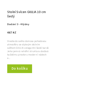
Stolní Svícen GIULIA 10 cm
šedý
Dodání 3 - 4 týdny
467 Kč
Vneste do svého domova pohodovou
atmosféru se stylovým stolním
světlem GIULIA v elegantní šedé barvě.
Jeho jemná reliéfní struktura dodává
každému prostoru moderní nádech
a...
Do košíku