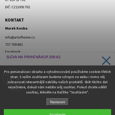
DIČ: CZ21891702
KONTAKT
Marek Kouba
info
@
artofhome.cz
737 709 882
Facebook
SLEVA NA PRVNÍ NÁKUP 200 Kč
Instagram
Zadejte svůj e-mail a dostávejte informace o novinkách a
Pro personalizaci obsahu a vyhodnocování používáme cookies třetích
slevách přímo do vaší schránky!
stran. S vaším souhlasem budeme schopni na webu i mimo něj
Moje objednávka - odstoupení od smlouvy
zobrazovat relevantnější nabídky našich produktů. Sběr těchto dat
nezačneme, dokud nám nedáte svůj souhlas. Pokud chcete udělit
souhlas, klikněte na tlačítko "Souhlasím".
CHCI SLEVU
Nastavení
Zásady zpracování osobních údajů
Copyright 2026
Art of Home
. Všechna práva vyhrazena.
Souhlasím