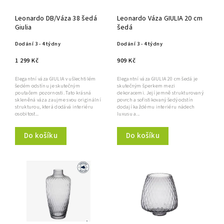
Leonardo DB/Váza 38 šedá
Leonardo Váza GIULIA 20 cm
Giulia
šedá
Dodání 3 - 4 týdny
Dodání 3 - 4 týdny
1 299 Kč
909 Kč
Elegantní váza GIULIA v ušlechtilém
Elegantní váza GIULIA 20 cm šedá je
šedém odstínu je skutečným
skutečným šperkem mezi
poutačem pozornosti. Tato krásná
dekoracemi. Její jemně strukturovaný
skleněná váza zaujme svou originální
povrch a sofistikovaný šedý odstín
strukturou, která dodává interiéru
dodají každému interiéru nádech
osobitost...
luxusu a...
Do košíku
Do košíku