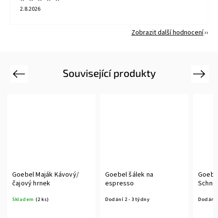
2.8.2026
Zobrazit další hodnocení
Související produkty
Previous
Next
Goebel Maják Kávový/
Goebel šálek na
Goebe
čajový hrnek
espresso
Schnel
Hrající
Skladem
(2 ks)
Dodání 2 - 3 týdny
Dodání 2