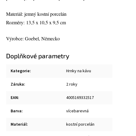
Materiál: jemný kostní porcelán
Rozměry: 13,5 x 10,5 x 9,5 cm
Výrobce: Goebel, Německo
Doplňkové parametry
Kategorie
:
Hrnky na kávu
Záruka
:
2 roky
EAN
:
4005169332517
Barva
:
vícebarevná
Materiál
:
kostní porcelán