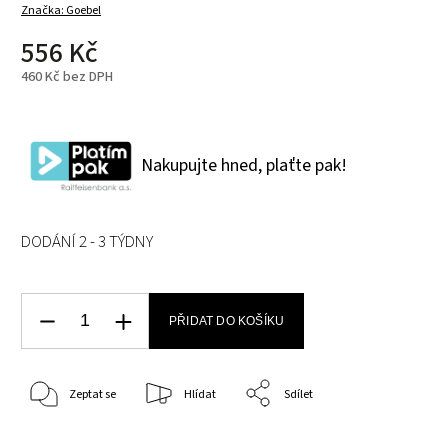
Značka:
Goebel
556 Kč
460 Kč bez DPH
Nakupujte hned, plaťte pak!
DODÁNÍ 2 - 3 TÝDNY
PŘIDAT DO KOŠÍKU
Zeptat se
Hlídat
Sdílet