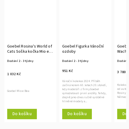
Goebel Rosina's World of
Goebel Figurka Vánoční
Goebel Ros
Cats Soška kočka Mio e
ozdoby
Wachtmeist
Bea
e Carino
Dodání 2 - 3 týdny
Dodání 2 - 3 týdny
Dodání 2 - 3 
951 Kč
3 780 Kč
1 032 Kč
Vánoční kolekce 2024. Příběh
Kolekce ilustro
začíná kolem 60. letech 20. století,
od autorky
kdy modeláři z firmy Goebel
Goebel Mio e Bea
Rosiny Wachtme
vymodelovali první anděly. Tehdy,
Německo.
stejně jako dnes ručně vyráběné
hliněné modely a...
Do košíku
Do košíku
Do koší