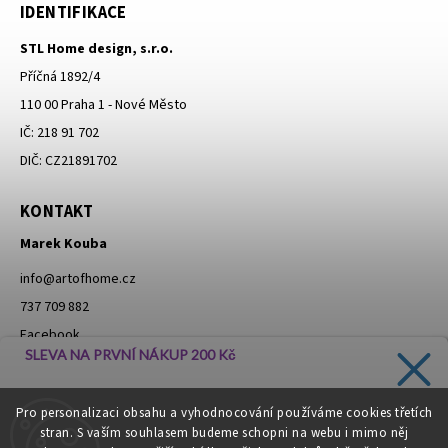
IDENTIFIKACE
STL Home design, s.r.o.
Příčná 1892/4
110 00 Praha 1 - Nové Město
IČ: 218 91 702
DIČ: CZ21891702
KONTAKT
Marek Kouba
info
@
artofhome.cz
737 709 882
Facebook
SLEVA NA PRVNÍ NÁKUP 200 Kč
Instagram
Zadejte svůj e-mail a dostávejte informace o novinkách a
Pro personalizaci obsahu a vyhodnocování používáme cookies třetích
slevách přímo do vaší schránky!
stran. S vaším souhlasem budeme schopni na webu i mimo něj
Moje objednávka - odstoupení od smlouvy