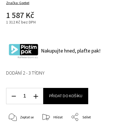
Značka:
Goebel
1 587 Kč
1 312 Kč bez DPH
Nakupujte hned, plaťte pak!
DODÁNÍ 2 - 3 TÝDNY
PŘIDAT DO KOŠÍKU
Zeptat se
Hlídat
Sdílet