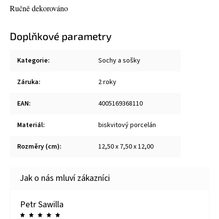
Ručně dekorováno
Doplňkové parametry
Kategorie
:
Sochy a sošky
Záruka
:
2 roky
EAN
:
4005169368110
Materiál
:
biskvitový porcelán
Rozměry (cm)
:
12,50 x 7,50 x 12,00
Petr Sawilla