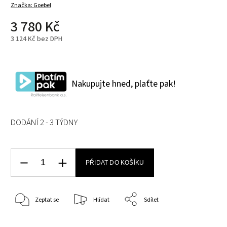
Značka:
Goebel
3 780 Kč
3 124 Kč bez DPH
Nakupujte hned, plaťte pak!
DODÁNÍ 2 - 3 TÝDNY
PŘIDAT DO KOŠÍKU
Zeptat se
Hlídat
Sdílet