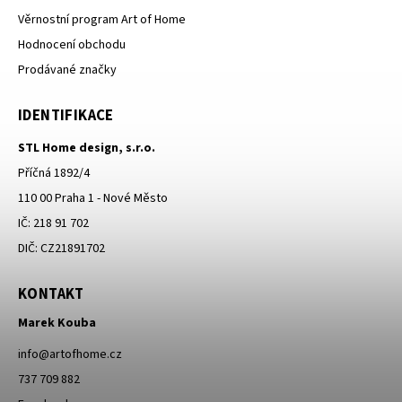
Věrnostní program Art of Home
Hodnocení obchodu
Prodávané značky
IDENTIFIKACE
STL Home design, s.r.o.
Příčná 1892/4
110 00 Praha 1 - Nové Město
IČ: 218 91 702
DIČ: CZ21891702
KONTAKT
Marek Kouba
info
@
artofhome.cz
737 709 882