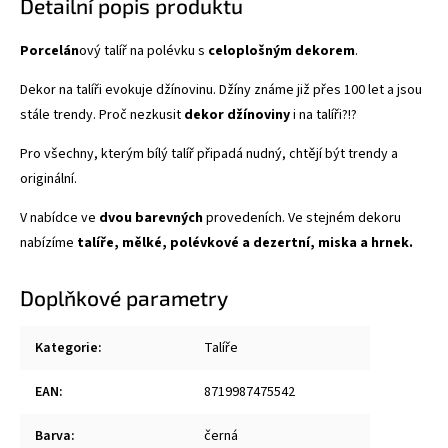
Detailní popis produktu
Porcelán
ový talíř na polévku s
celoplošným dekorem
.
Dekor na talíři evokuje džínovinu. Džíny známe již přes 100 let a jsou
stále trendy. Proč nezkusit
dekor džínoviny
i na talíři?!?
Pro všechny, kterým bílý talíř připadá nudný, chtějí být trendy a
originální.
V nabídce ve
dvou barevných
provedeních. Ve stejném dekoru
nabízíme
talíře, mělké, polévkové a dezertní, miska a hrnek.
Doplňkové parametry
Kategorie
:
Talíře
EAN
:
8719987475542
Barva
:
černá