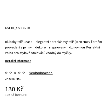
Kód:
HL_A228-05-00
Hluboký talíř Jeans – elegantní porcelánový talíř (⌀ 20 cm) v černém
provedení s jemným dekorem inspirovaným džínovinou. Perfektní
volba pro stylové stolování. Vhodný do myčky.
Detailní informace
Neohodnoceno
Značka:
H&L
130 Kč
107 Kč bez DPH