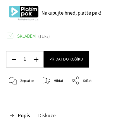
Nakupujte hned, plaťte pak!
SKLADEM
(12 ks)
PŘIDAT DO KOŠÍKU
Zeptat se
Hlídat
Sdílet
Popis
Diskuze