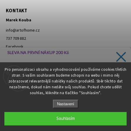
KONTAKT
Marek Kouba
info
@
artofhome.cz
737 709 882
Facebook
SLEVA NA PRVNÍ NÁKUP 200 Kč
Instagram
Zadejte svůj e-mail a dostávejte informace o novinkách a
Pro personalizaci obsahu a vyhodnocování používáme cookies třetích
slevách přímo do vaší schránky!
stran. S vaším souhlasem budeme schopni na webu i mimo něj
Moje objednávka - odstoupení od smlouvy
zobrazovat relevantnější nabídky našich produktů. Sběr těchto dat
nezačneme, dokud nám nedáte svůj souhlas. Pokud chcete udělit
souhlas, klikněte na tlačítko "Souhlasím".
CHCI SLEVU
Nastavení
Zásady zpracování osobních údajů
Copyright 2026
Art of Home
. Všechna práva vyhrazena.
Souhlasím
Grafický návrh vytvořil a nakódoval
Shoptak.cz