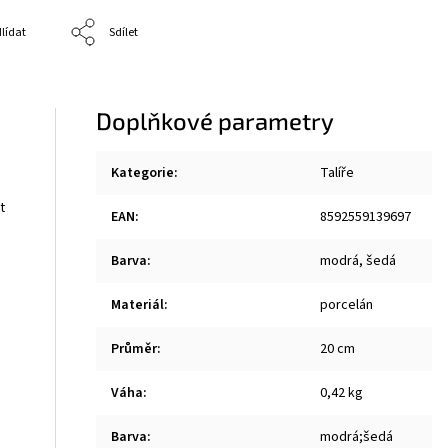
lídat
Sdílet
Doplňkové parametry
Kategorie
:
Talíře
t
EAN
:
8592559139697
Barva
:
modrá, šedá
Materiál
:
porcelán
Průměr
:
20 cm
Váha
:
0,42 kg
Barva
:
modrá;šedá