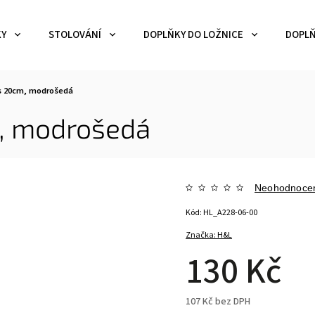
KY
STOLOVÁNÍ
DOPLŇKY DO LOŽNICE
DOPLŇ
ns 20cm, modrošedá
m, modrošedá
Neohodnoce
Kód:
HL_A228-06-00
Značka:
H&L
130 Kč
107 Kč bez DPH