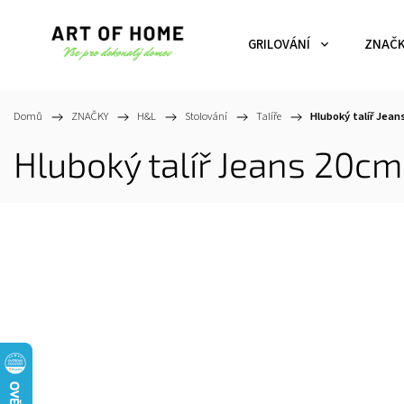
GRILOVÁNÍ
ZNAČ
Domů
/
ZNAČKY
/
H&L
/
Stolování
/
Talíře
/
Hluboký talíř Jea
Hluboký talíř Jeans 20c