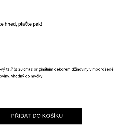
e hned, plaťte pak!
ový talíř (⌀ 20 cm) s originálním dekorem džínoviny v modrošedé
toviny. Vhodný do myčky.
PŘIDAT DO KOŠÍKU