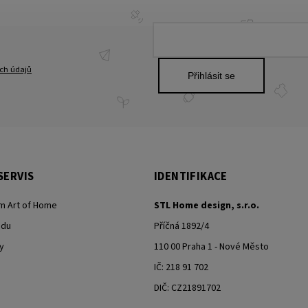
ch údajů
Přihlásit se
SERVIS
IDENTIFIKACE
m Art of Home
STL Home design, s.r.o.
odu
Příčná 1892/4
y
110 00 Praha 1 - Nové Město
IČ: 218 91 702
DIČ: CZ21891702