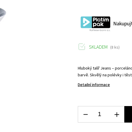
Nakupujt
SKLADEM
(8 ks)
Hluboký talíř Jeans – porcelán
barvě. Skvělý na polévky i těs
Detailní informace