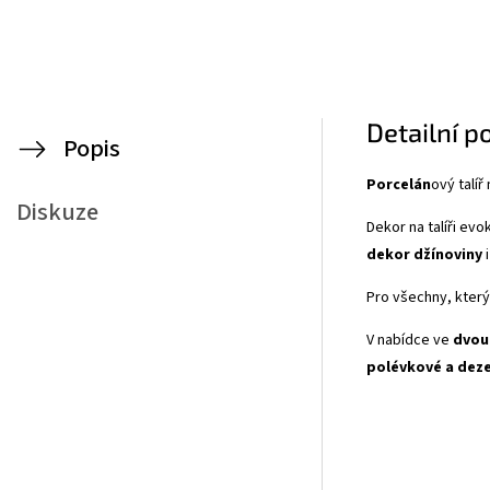
Detailní p
Popis
Porcelán
ový talíř
Diskuze
Dekor na talíři evo
dekor džínoviny
i
Pro všechny, kterým
V nabídce ve
dvou
polévkové a deze