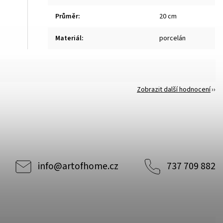
Průměr
:
20 cm
Materiál
:
porcelán
Zobrazit další hodnocení
info
@
artofhome.cz
737 709 882