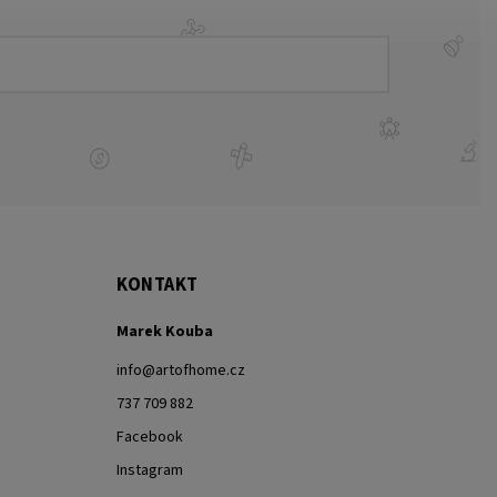
KONTAKT
Marek Kouba
info
@
artofhome.cz
737 709 882
Facebook
Instagram