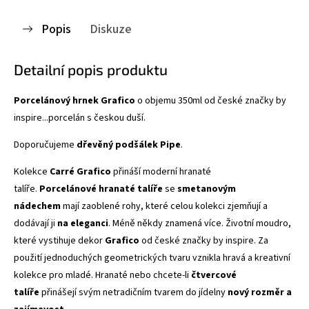
Popis
Diskuze
Detailní popis produktu
Porcelánový hrnek Grafico
o objemu 350ml od české značky by
inspire...porcelán s českou duší.
Doporučujeme
dřevěný podšálek Pipe
.
Kolekce
Carré
Grafico
přináší moderní hranaté
talíře.
Porcelánové hranaté talíře
se
smetanovým
nádechem
mají zaoblené rohy, které celou kolekci zjemňují a
dodávají ji
na eleganci
.
Méně někdy znamená více. Životní moudro,
které vystihuje dekor
Grafico
od české značky by inspire. Za
použití jednoduchých geometrických tvaru vznikla hravá a kreativní
kolekce pro mladé.
Hranaté nebo chcete-li
čtvercové
talíře
přinášejí svým netradičním tvarem do jídelny
nový rozměr a