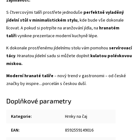
zajímavost.
S čtvercovými talíři prostřete jednoduše
perfektně vyladěný
jídelní stůl v minimalistickém stylu
, kde bude vše dokonale
lícovat. A pokud si potrpíte na aranžování jídla, na
hranatém
talíři
vynikne prezentace moderní kuchyně lépe.
K dokonale prostřenému jídelnímu stolu vám pomohou
servírovací
tácy
. Hranatou jídelní sadu si můžete doplnit
kulatou polévkovou
miskou.
Moderní hranaté talíře
– nový trend v gastronomii – od české
značky by inspire....porcelán s českou duší.
Doplňkové parametry
Kategorie
:
Hrnky na čaj
EAN
:
8592559149016