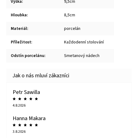
Výška
:
9,5cm
Hloubka
:
8,5cm
Materiál
:
porcelán
Příležitost
:
Každodenní stolování
Odstín porcelánu
:
Smetanový nádech
Petr Sawilla
4.8.2026
Hanna Makara
3.8.2026