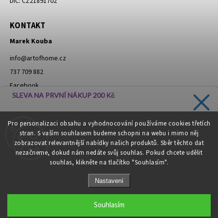
DIČ: CZ21891702
KONTAKT
Marek Kouba
info
@
artofhome.cz
737 709 882
Facebook
SLEVA NA PRVNÍ NÁKUP 200 Kč
Instagram
Zadejte svůj e-mail a dostávejte informace o novinkách a
Pro personalizaci obsahu a vyhodnocování používáme cookies třetích
slevách přímo do vaší schránky!
stran. S vaším souhlasem budeme schopni na webu i mimo něj
Moje objednávka - odstoupení od smlouvy
zobrazovat relevantnější nabídky našich produktů. Sběr těchto dat
nezačneme, dokud nám nedáte svůj souhlas. Pokud chcete udělit
souhlas, klikněte na tlačítko "Souhlasím".
CHCI SLEVU
Nastavení
Zásady zpracování osobních údajů
Copyright 2026
Art of Home
. Všechna práva vyhrazena.
Souhlasím
Grafický návrh vytvořil a nakódoval
Shoptak.cz