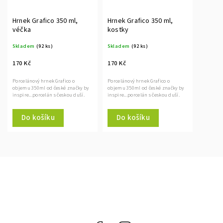
Hrnek Grafico 350 ml,
Hrnek Grafico 350 ml,
véčka
kostky
Skladem
(92 ks)
Skladem
(92 ks)
170 Kč
170 Kč
Porcelánový hrnek Grafico o
Porcelánový hrnek Grafico o
objemu 350ml od české značky by
objemu 350ml od české značky by
inspire...porcelán s českou duší.
inspire...porcelán s českou duší.
Do košíku
Do košíku