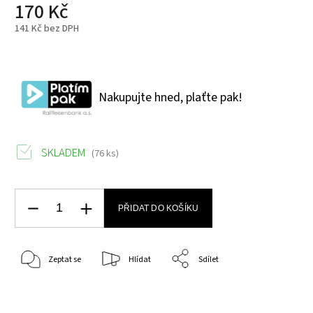
170 Kč
141 Kč bez DPH
Nakupujte hned, plaťte pak!
SKLADEM
(76 ks)
PŘIDAT DO KOŠÍKU
Zeptat se
Hlídat
Sdílet