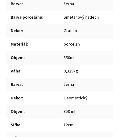
Barva
:
černá
Barva porcelánu
:
Smetanový nádech
Dekor
:
Grafico
Materiál
:
porcelán
Objem
:
350ml
Váha
:
0,325kg
Barva
:
černá
Dekor
:
Geometrický
Objem
:
350 ml
Šířka
:
12cm