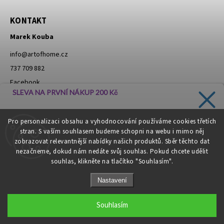
KONTAKT
Marek Kouba
info
@
artofhome.cz
737 709 882
Facebook
SLEVA NA PRVNÍ NÁKUP 200 Kč
Instagram
Zadejte svůj e-mail a dostávejte informace o novinkách a
Pro personalizaci obsahu a vyhodnocování používáme cookies třetích
slevách přímo do vaší schránky!
stran. S vaším souhlasem budeme schopni na webu i mimo něj
Moje objednávka - odstoupení od smlouvy
zobrazovat relevantnější nabídky našich produktů. Sběr těchto dat
nezačneme, dokud nám nedáte svůj souhlas. Pokud chcete udělit
souhlas, klikněte na tlačítko "Souhlasím".
CHCI SLEVU
Nastavení
Zásady zpracování osobních údajů
Copyright 2026
Art of Home
. Všechna práva vyhrazena.
Souhlasím
Grafický návrh vytvořil a nakódoval
Shoptak.cz