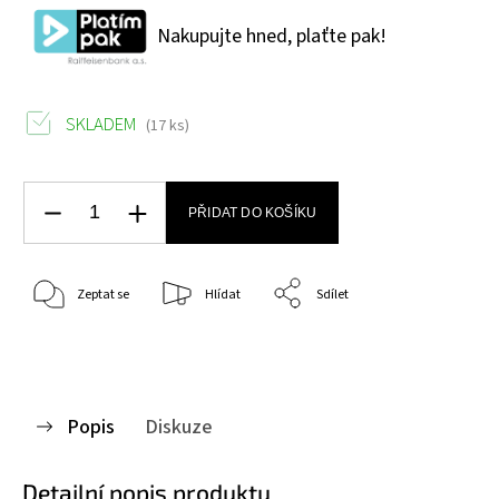
Nakupujte hned, plaťte pak!
SKLADEM
(17 ks)
PŘIDAT DO KOŠÍKU
Zeptat se
Hlídat
Sdílet
Popis
Diskuze
Detailní popis produktu