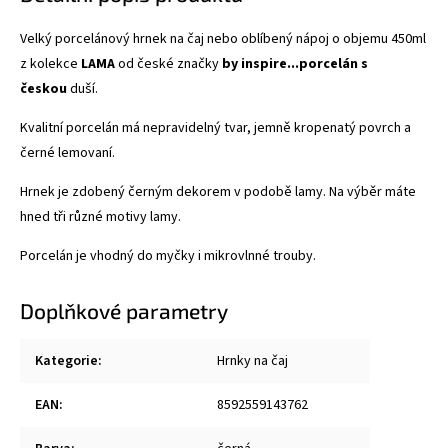
Velký porcelánový hrnek na čaj nebo oblíbený nápoj o objemu 450ml
z kolekce
LAMA
od české značky
by inspire...porcelán s
českou
duší.
Kvalitní porcelán má nepravidelný tvar, jemně kropenatý povrch a
černé lemovaní.
Hrnek je zdobený černým dekorem v podobě lamy. Na výběr máte
hned tři různé motivy lamy.
Porcelán je vhodný do myčky i mikrovlnné trouby.
Doplňkové parametry
Kategorie
:
Hrnky na čaj
EAN
:
8592559143762