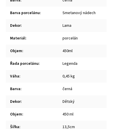
Barva
:
černá
Barva porcelánu
:
Smetanový nádech
Dekor
:
Lama
Materiál
:
porcelán
Objem
:
450ml
Řada porcelánu
:
Legenda
Váha
:
0,45 kg
Barva
:
černá
Dekor
:
Dětský
Objem
:
450 ml
Šířka
:
13,5cm