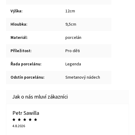
Výška
:
12cm
Hloubka
:
9,5cm
Materiál
:
porcelán
Příležitost
:
Pro děti
Řada porcelánu
:
Legenda
Odstín porcelánu
:
Smetanový nádech
Petr Sawilla
4.8.2026