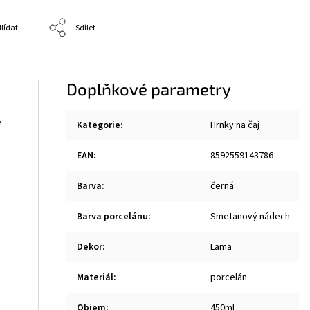
lídat
Sdílet
Doplňkové parametry
é
Kategorie
:
Hrnky na čaj
EAN
:
8592559143786
Barva
:
černá
.
Barva porcelánu
:
Smetanový nádech
Dekor
:
Lama
Materiál
:
porcelán
Objem
:
450ml