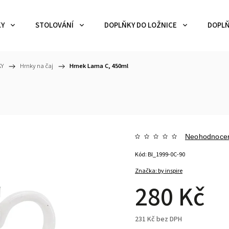
KY
STOLOVÁNÍ
DOPLŇKY DO LOŽNICE
DOPLŇ
KY
/
Hrnky na čaj
/
Hrnek Lama C, 450ml
Neohodnoce
Kód:
BI_1999-0C-90
Značka:
by inspire
280 Kč
231 Kč bez DPH