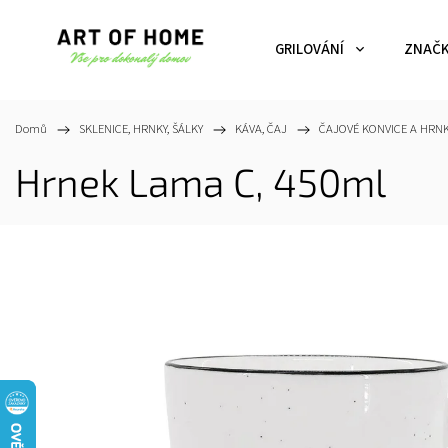
GRILOVÁNÍ
ZNAČ
Domů
/
SKLENICE, HRNKY, ŠÁLKY
/
KÁVA, ČAJ
/
ČAJOVÉ KONVICE A HRN
Hrnek Lama C, 450ml