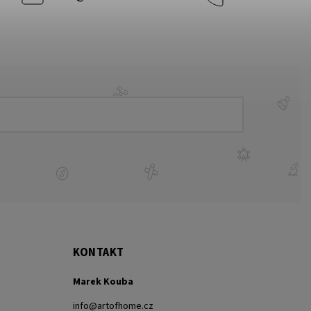
KONTAKT
Marek Kouba
info
@
artofhome.cz