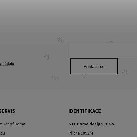
ch údajů
Přihlásit se
SERVIS
IDENTIFIKACE
m Art of Home
STL Home design, s.r.o.
odu
Příčná 1892/4