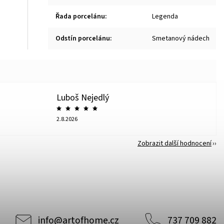
Řada porcelánu
:
Legenda
Odstín porcelánu
:
Smetanový nádech
Luboš Nejedlý
2.8.2026
Zobrazit další hodnocení
info
@
artofhome.cz
737 709 882