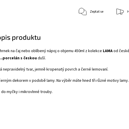
Zeptat se
H
opis produktu
hrnek na čaj nebo oblíbený nápoj o objemu 450ml z kolekce
LAMA
od česk
...porcelán s českou
duší.
má nepravidelný tvar, jemně kropenatý povrch a černé lemovaní.
černým dekorem v podobě lamy. Na výběr máte hned tři různé motivy lamy
 do myčky i mikrovlnné trouby.