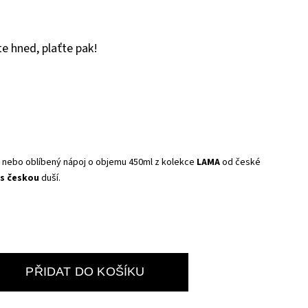
e hned, plaťte pak!
j nebo oblíbený nápoj o objemu 450ml z kolekce
LAMA
od české
 s českou
duší.
PŘIDAT DO KOŠÍKU