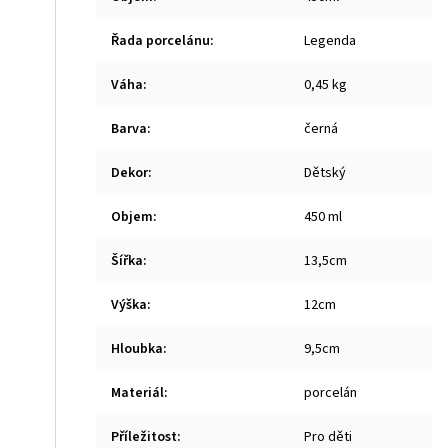
Řada porcelánu
:
Legenda
Váha
:
0,45 kg
Barva
:
černá
Dekor
:
Dětský
Objem
:
450 ml
Šířka
:
13,5cm
Výška
:
12cm
Hloubka
:
9,5cm
Materiál
:
porcelán
Příležitost
:
Pro děti