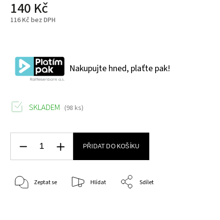
140 Kč
116 Kč bez DPH
Nakupujte hned, plaťte pak!
SKLADEM
(98 ks)
PŘIDAT DO KOŠÍKU
Zeptat se
Hlídat
Sdílet