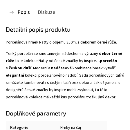
Popis
Diskuze
Detailní popis produktu
Porcelánová hrnek Natty o objemu 350ml s dekorem černé růže.
Tenký porcelán se smetanovým nádechem a výrazný
dekor černé
růže
to je kolekce Natty od české značky by inspire…
porcelán
s českou duší
. Moderní a
nadčasová
kombinace barev vytváří
elegantní
kolekci porcelánového nádobí. Sadu porcelánových talířů
si můžete kombinovat i s čistými talíři bez dekoru. Jak už jsme si u
designérů české značky by inspire mohli zvyknout, i u této
porcelánové kolekce má každý kus porcelánu trošku jiný dekor.
Doplňkové parametry
Kategorie
:
Hrnky na čaj