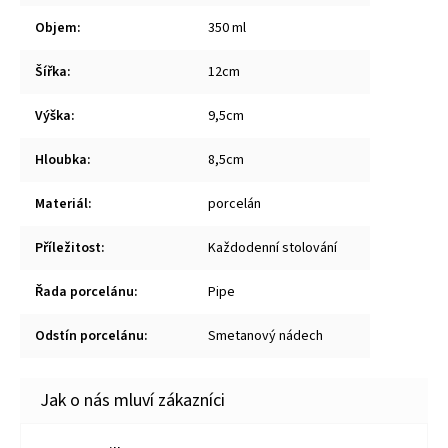
Objem
:
350 ml
Šířka
:
12cm
Výška
:
9,5cm
Hloubka
:
8,5cm
Materiál
:
porcelán
Příležitost
:
Každodenní stolování
Řada porcelánu
:
Pipe
Odstín porcelánu
:
Smetanový nádech