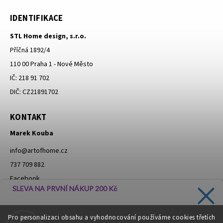
IDENTIFIKACE
STL Home design, s.r.o.
Příčná 1892/4
110 00 Praha 1 - Nové Město
IČ: 218 91 702
DIČ: CZ21891702
KONTAKT
Marek Kouba
info
@
artofhome.cz
737 709 882
Facebook
SLEVA NA PRVNÍ NÁKUP 200 Kč
Instagram
Zadejte svůj e-mail a dostávejte informace o novinkách a
Pro personalizaci obsahu a vyhodnocování používáme cookies třetích
slevách přímo do vaší schránky!