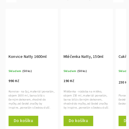
Konvice Natty 1600ml
Mléčenka Natty, 150ml
Cukřen
Skladem
(50 ks)
Skladem
(50 ks)
Sklade
990 Kč
190 Kč
230 Kč
Konvice - na čaj, materiál porcelán,
Mléčenka - nádoba na mléko,
Porcelán
objem 1600 ml, barva bílá s
objem 150 ml, materiál porcelán,
české zna
černým dekorem, vhodné do
barva bílá s černým dekorem,
českou d
myčky, od české značky by
vhodné do myčky, od české značky
inspire...porcelán s českou duší.
by inspire...porcelán s českou duší.
Do 
Do košíku
Do košíku