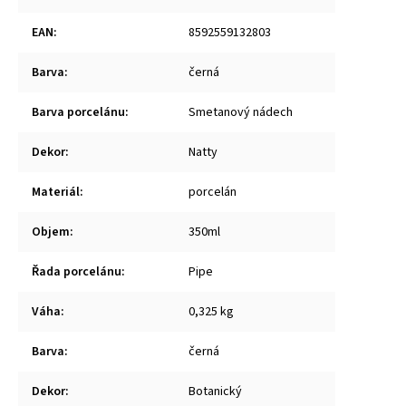
EAN
:
8592559132803
Barva
:
černá
Barva porcelánu
:
Smetanový nádech
Dekor
:
Natty
Materiál
:
porcelán
Objem
:
350ml
Řada porcelánu
:
Pipe
Váha
:
0,325 kg
Barva
:
černá
Dekor
:
Botanický